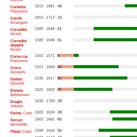
1615
1681
48
Corbetta
,
Francesco
1653
1713
10
Corelli
,
Arcangelo
1585
1646
61
Corradini
,
Nicolò
1585
1646
61
Corradini
doppelt
,
Nicolò
1502
1571
5
Corteccia
,
Francesco
1557
1609
43
Croce
,
Giovanni
1535
1617
51
Dattari
,
Ghinolfo
1525
1603
37
Donato
,
Baldassare
1635
1700
28
Draghi
,
Antonio
1600
1639
39
Farina
, Carlo
1603
1681
60
Ferrari
,
Benedetto
1589
1644
55
Filago
, Carlo