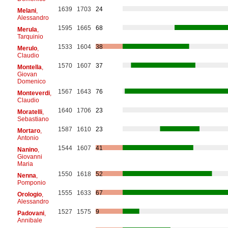
1639
1703
24
Melani
,
Alessandro
1595
1665
68
Merula
,
Tarquinio
1533
1604
38
Merulo
,
Claudio
1570
1607
37
Montella
,
Giovan
Domenico
1567
1643
76
Monteverdi
,
Claudio
1640
1706
23
Moratelli
,
Sebastiano
1587
1610
23
Mortaro
,
Antonio
1544
1607
41
Nanino
,
Giovanni
Maria
1550
1618
52
Nenna
,
Pomponio
1555
1633
67
Orologio
,
Alessandro
1527
1575
9
Padovani
,
Annibale