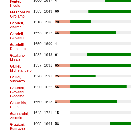
1600
1647
47
Fontei
,
Nicolò
1583
1643
60
Frescobaldi
,
Girolamo
1510
1586
20
Gabrieli
,
Andrea
1553
1612
46
Gabrieli
,
Giovanni
1659
1690
4
Gabrielli
,
Domenico
1582
1643
61
Gagliano
,
Marco
1557
1631
65
Galilei
,
Michelangelo
1520
1591
25
Galilei
,
Vincenzo
1550
1622
56
Gastoldi
,
Giovanni
Giacomo
1560
1613
47
Gesualdo
,
Carlo
1648
1721
15
Giannettini
,
Antonio
1605
1664
58
Graziani
,
Bonifazio