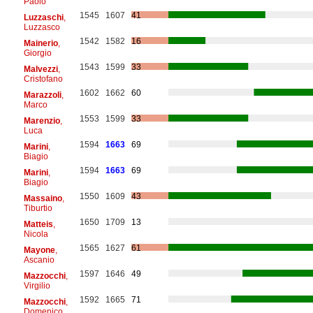
Paolo
1545
1607
41
Luzzaschi
,
Luzzasco
1542
1582
16
Mainerio
,
Giorgio
1543
1599
33
Malvezzi
,
Cristofano
1602
1662
60
Marazzoli
,
Marco
1553
1599
33
Marenzio
,
Luca
1594
1663
69
Marini
,
Biagio
1594
1663
69
Marini
,
Biagio
1550
1609
43
Massaino
,
Tiburtio
1650
1709
13
Matteis
,
Nicola
1565
1627
61
Mayone
,
Ascanio
1597
1646
49
Mazzocchi
,
Virgilio
1592
1665
71
Mazzocchi
,
Domenico