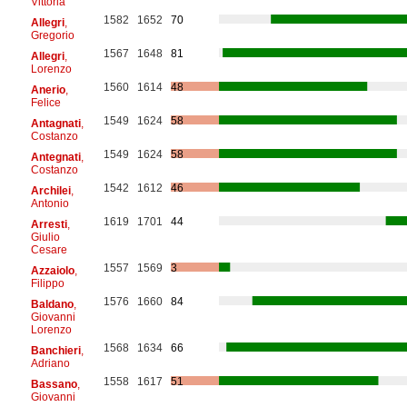
Vittoria
1582
1652
70
Allegri
,
Gregorio
1567
1648
81
Allegri
,
Lorenzo
1560
1614
48
Anerio
,
Felice
1549
1624
58
Antagnati
,
Costanzo
1549
1624
58
Antegnati
,
Costanzo
1542
1612
46
Archilei
,
Antonio
1619
1701
44
Arresti
,
Giulio
Cesare
1557
1569
3
Azzaiolo
,
Filippo
1576
1660
84
Baldano
,
Giovanni
Lorenzo
1568
1634
66
Banchieri
,
Adriano
1558
1617
51
Bassano
,
Giovanni