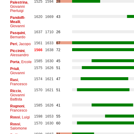
1525
1594
28
Palestrina
,
Giovanni
Pierluigi
1620
1669
43
Pandolfi-
Mealli
,
Giovanni
1637
1710
26
Pasquini
,
Bernardo
1561
1633
67
Peri
, Jacopo
1566
1638
72
Piccinini
,
Alessandro
1585
1630
45
Porta
, Ercole
1575
1626
51
Priuli
,
Giovanni
1574
1621
47
Rasi
,
Francesco
1570
1621
51
Riccio
,
Giovanni
Battista
1585
1626
41
Rognoni
,
Francesco
1598
1653
55
Rossi
, Luigi
1570
1630
60
Rossi
,
Salomone