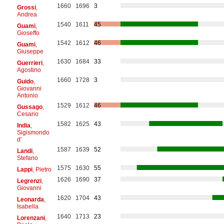
1660
1696
3
Grossi
,
Andrea
1540
1611
45
Guami
,
Gioseffo
1542
1612
46
Guami
,
Giuseppe
1630
1684
33
Guerrieri
,
Agostino
1660
1728
3
Guido
,
Giovanni
Antonio
1529
1612
46
Gussago
,
Cesario
1582
1625
43
India
,
Sigismondo
d'
1587
1639
52
Landi
,
Stefano
1575
1630
55
Lappi
, Pietro
1626
1690
37
Legrenzi
,
Giovanni
1620
1704
43
Leonarda
,
Isabella
1640
1713
23
Lorenzani
,