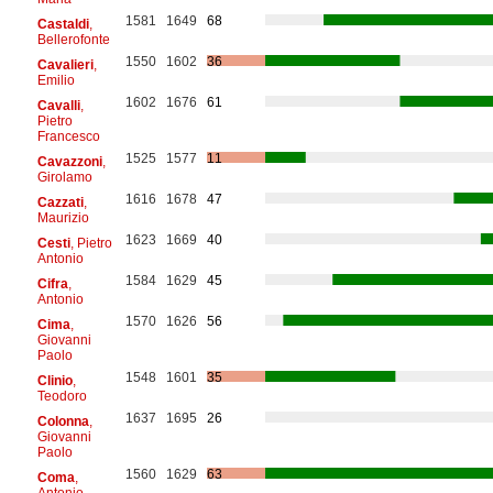
1581
1649
68
Castaldi
,
Bellerofonte
1550
1602
36
Cavalieri
,
Emilio
1602
1676
61
Cavalli
,
Pietro
Francesco
1525
1577
11
Cavazzoni
,
Girolamo
1616
1678
47
Cazzati
,
Maurizio
1623
1669
40
Cesti
, Pietro
Antonio
1584
1629
45
Cifra
,
Antonio
1570
1626
56
Cima
,
Giovanni
Paolo
1548
1601
35
Clinio
,
Teodoro
1637
1695
26
Colonna
,
Giovanni
Paolo
1560
1629
63
Coma
,
Antonio