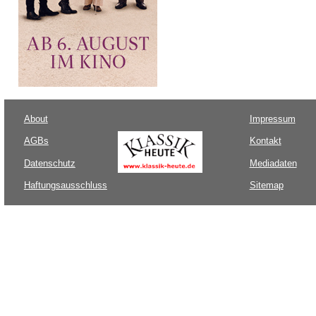
About
Impressum
AGBs
Kontakt
Datenschutz
Mediadaten
Haftungsausschluss
Sitemap