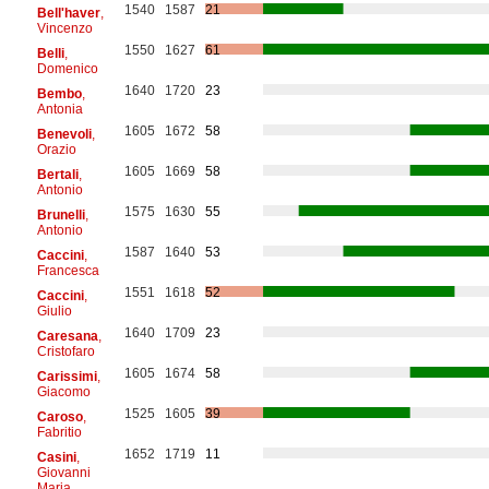
1540
1587
21
Bell'haver
,
Vincenzo
1550
1627
61
Belli
,
Domenico
1640
1720
23
Bembo
,
Antonia
1605
1672
58
Benevoli
,
Orazio
1605
1669
58
Bertali
,
Antonio
1575
1630
55
Brunelli
,
Antonio
1587
1640
53
Caccini
,
Francesca
1551
1618
52
Caccini
,
Giulio
1640
1709
23
Caresana
,
Cristofaro
1605
1674
58
Carissimi
,
Giacomo
1525
1605
39
Caroso
,
Fabritio
1652
1719
11
Casini
,
Giovanni
Maria