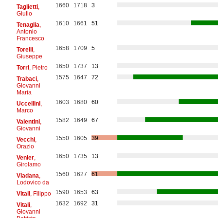
1660
1718
3
Taglietti
,
Giulio
1610
1661
51
Tenaglia
,
Antonio
Francesco
1658
1709
5
Torelli
,
Giuseppe
1650
1737
13
Torri
, Pietro
1575
1647
72
Trabaci
,
Giovanni
Maria
1603
1680
60
Uccellini
,
Marco
1582
1649
67
Valentini
,
Giovanni
1550
1605
39
Vecchi
,
Orazio
1650
1735
13
Venier
,
Girolamo
1560
1627
61
Viadana
,
Lodovico da
1590
1653
63
Vitali
, Filippo
1632
1692
31
Vitali
,
Giovanni