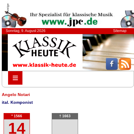
Anzeige
Sonntag, 9. August 2026
Sitemap
≡
≡
Angelo Notari
ital. Komponist
* 1566
† 1663
14