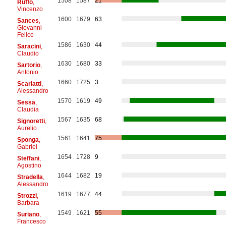
1508
1587
21
Ruffo
,
Vincenzo
1600
1679
63
Sances
,
Giovanni
Felice
1586
1630
44
Saracini
,
Claudio
1630
1680
33
Sartorio
,
Antonio
1660
1725
3
Scarlatti
,
Alessandro
1570
1619
49
Sessa
,
Claudia
1567
1635
68
Signoretti
,
Aurelio
1561
1641
75
Sponga
,
Gabriel
1654
1728
9
Steffani
,
Agostino
1644
1682
19
Stradella
,
Alessandro
1619
1677
44
Strozzi
,
Barbara
1549
1621
55
Suriano
,
Francesco