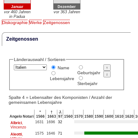
Januar
Dezember
vor 460 Jahren
vor 363 Jahren
in Padua
Diskographie
Werke
Zeitgenossen
Zeitgenossen
Länderauswahl / Sortieren
Name
Geburtsjahr
Lebensjahre
Sterbejahr
Spalte 4 = Lebensalter des Komponisten / Anzahl der
gemeinsamen Lebensjahre
*
†
J.
Angelo Notari
1566
1663
97
1560
1570
1580
1590
1600
1610
1620
1
1631
1696
32
Albrici
,
Vincenzo
1575
1646
71
Aleotti
,