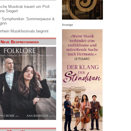
che Musikrat trauert um Prof.
ine Siegert
 Symphoniker: Sommerpause &
ginn
Anzeige
rrhein Musikfestivals beginnt
Neue Besprechungen