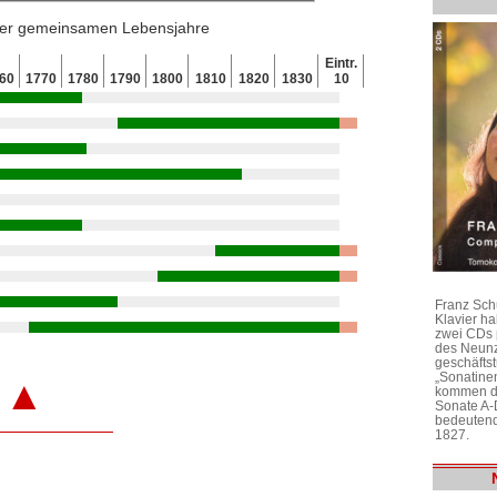
 der gemeinsamen Lebensjahre
Eintr.
60
1770
1780
1790
1800
1810
1820
1830
10
Franz Sch
Klavier h
zwei CDs 
des Neunz
geschäftst
„Sonatine
▲
kommen di
Sonate A-
bedeutend
1827.