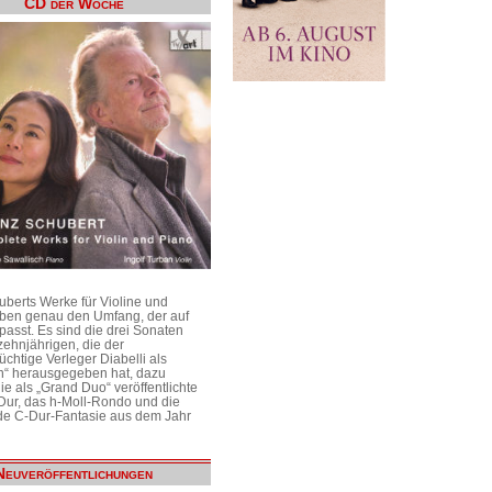
CD der Woche
uberts Werke für Violine und
aben genau den Umfang, der auf
passt. Es sind die drei Sonaten
ehnjährigen, die der
üchtige Verleger Diabelli als
n“ herausgegeben hat, dazu
e als „Grand Duo“ veröffentlichte
Dur, das h-Moll-Rondo und die
e C-Dur-Fantasie aus dem Jahr
Neuveröffentlichungen