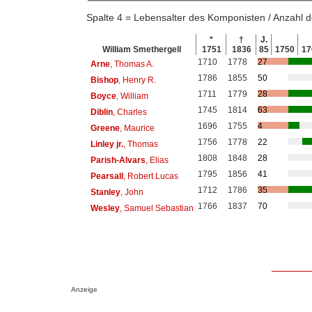
Spalte 4 = Lebensalter des Komponisten / Anzahl
*
†
J.
William Smethergell
1751
1836
85
1750
17
1710
1778
27
Arne
, Thomas A.
1786
1855
50
Bishop
, Henry R.
1711
1779
28
Boyce
, William
1745
1814
63
Diblin
, Charles
1696
1755
4
Greene
, Maurice
1756
1778
22
Linley jr.
, Thomas
1808
1848
28
Parish-Alvars
, Elias
1795
1856
41
Pearsall
, Robert Lucas
1712
1786
35
Stanley
, John
1766
1837
70
Wesley
, Samuel Sebastian
Anzeige