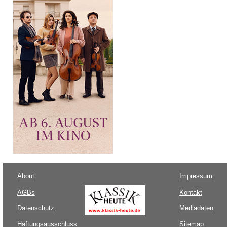
About
Impressum
AGBs
Kontakt
Datenschutz
Mediadaten
Haftungsausschluss
Sitemap