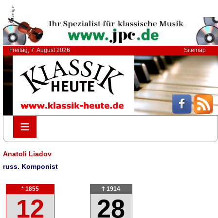
Anzeige
Freitag, 7. August 2026
Sitemap
≡
≡
Anatoli Liadov
russ. Komponist
* 1855
† 1914
12
28