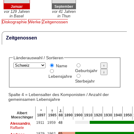
Januar
September
vor 129 Jahren
vor 41 Jahren
in Basel
in Thun
Diskographie
Werke
Zeitgenossen
Zeitgenossen
Länderauswahl / Sortieren
Name
Geburtsjahr
Lebensjahre
Sterbejahr
Spalte 4 = Lebensalter des Komponisten / Anzahl der
gemeinsamen Lebensjahre
*
†
J.
Albert
1897
1985
88
1890
1900
1910
1920
1930
1940
1950
Moeschinger
1911
1959
48
Alessandro
,
Raffaele
1879
1962
65