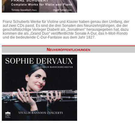
Franz Schuberts Werke für Violine und Klavier haben genau den Umfang, der
auf zwei CDs passt. Es sind die drei Sonaten des Neunzehnjährigen, die der
geschäftstüchtige Verleger Diabelli als „Sonatinen“ herausgegeben hat, dazu
kommen die als „Grand Duo“ veröffentlichte Sonate A-Dur, das h-Moll-Rondo
und die bedeutende C-Dur-Fantasie aus dem Jahr 1827.
Neuveröffentlichungen