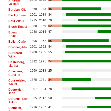
Andreae
,
Volkmar
1860
1943
46
Barblan
, Otto
1901
1989
84
Beck
, Conrad
1915
2010
70
Beul
, Arthur
1880
1959
62
Bloch
, Ernest
1938
2014
47
Boesch
,
Rainer
1896
1952
55
Boller
, Carlo
1901
1992
84
Brunner
, Adolf
1900
1955
55
Burkhard
,
Willy
1892
1971
74
Castelberg
,
Martha
1960
2018
25
Charrière
,
Caroline
1875
1931
34
Courvoisier
,
Walter
1907
1994
78
Daetwyler
,
Jean
1935
2012
50
Derungs
, Gion
Antoni
1926
1967
41
Diethelm
,