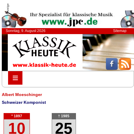
Anzeige
Sonntag, 9. August 2026
Sitemap
≡
≡
Albert Moeschinger
Schweizer Komponist
* 1897
† 1985
10
25