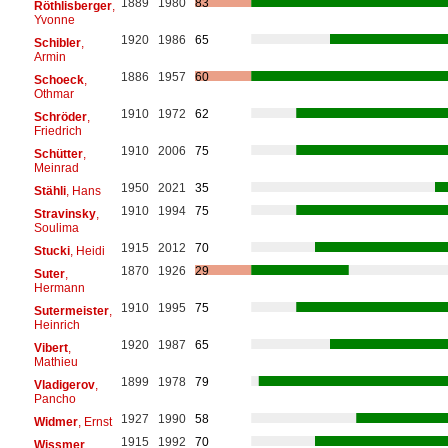
1889
1980
83
Röthlisberger
,
Yvonne
1920
1986
65
Schibler
,
Armin
1886
1957
60
Schoeck
,
Othmar
1910
1972
62
Schröder
,
Friedrich
1910
2006
75
Schütter
,
Meinrad
1950
2021
35
Stähli
, Hans
1910
1994
75
Stravinsky
,
Soulima
1915
2012
70
Stucki
, Heidi
1870
1926
29
Suter
,
Hermann
1910
1995
75
Sutermeister
,
Heinrich
1920
1987
65
Vibert
,
Mathieu
1899
1978
79
Vladigerov
,
Pancho
1927
1990
58
Widmer
, Ernst
1915
1992
70
Wissmer
,