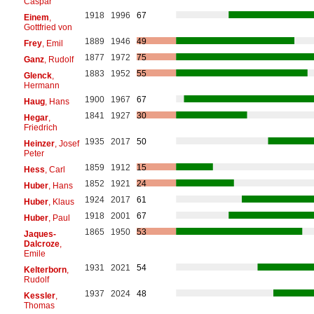
Caspar
1918
1996
67
Einem
,
Gottfried von
1889
1946
49
Frey
, Emil
1877
1972
75
Ganz
, Rudolf
1883
1952
55
Glenck
,
Hermann
1900
1967
67
Haug
, Hans
1841
1927
30
Hegar
,
Friedrich
1935
2017
50
Heinzer
, Josef
Peter
1859
1912
15
Hess
, Carl
1852
1921
24
Huber
, Hans
1924
2017
61
Huber
, Klaus
1918
2001
67
Huber
, Paul
1865
1950
53
Jaques-
Dalcroze
,
Emile
1931
2021
54
Kelterborn
,
Rudolf
1937
2024
48
Kessler
,
Thomas