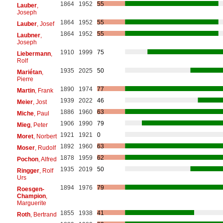
1864
1952
55
Lauber
,
Joseph
1864
1952
55
Lauber
, Josef
1864
1952
55
Laubner
,
Joseph
1910
1999
75
Liebermann
,
Rolf
1935
2025
50
Mariétan
,
Pierre
1890
1974
77
Martin
, Frank
1939
2022
46
Meier
, Jost
1886
1960
63
Miche
, Paul
1906
1990
79
Mieg
, Peter
1921
1921
0
Moret
, Norbert
1892
1960
63
Moser
, Rudolf
1878
1959
62
Pochon
, Alfred
1935
2019
50
Ringger
, Rolf
Urs
1894
1976
79
Roesgen-
Champion
,
Marguerite
1855
1938
41
Roth
, Bertrand