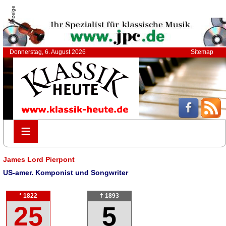
Anzeige
Donnerstag, 6. August 2026
Sitemap
≡
≡
James Lord Pierpont
US-amer. Komponist und Songwriter
* 1822
† 1893
25
5