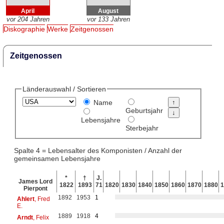
April
August
vor 204 Jahren
vor 133 Jahren
Diskographie
Werke
Zeitgenossen
Zeitgenossen
Länderauswahl / Sortieren
Name
Geburtsjahr
Lebensjahre
Sterbejahr
Spalte 4 = Lebensalter des Komponisten / Anzahl der
gemeinsamen Lebensjahre
*
†
J.
James Lord
1822
1893
71
1820
1830
1840
1850
1860
1870
1880
1
Pierpont
1892
1953
1
Ahlert
, Fred
E.
1889
1918
4
Arndt
, Felix