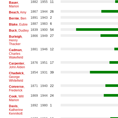
1882
1955
11
Bauer
,
Marion
1867
1944
26
Beach
, Amy
1891
1943
2
Bernie
, Ben
1887
1983
6
Blake
, Eubie
1839
1900
54
Buck
, Dudley
1866
1949
27
Burleigh
,
Henry
Thacker
1881
1946
12
Cadman
,
Charles
Wakefield
1876
1951
17
Carpenter
,
John Alden
1854
1931
39
Chadwick
,
George
Whitefield
1871
1940
22
Converse
,
Frederick
1869
1944
24
Cook
, Will
Marion
1892
1980
1
Davis
,
Katherine
Kennikott