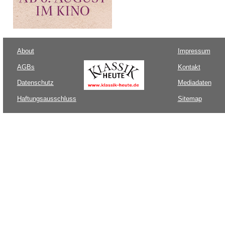
About
Impressum
AGBs
Kontakt
Datenschutz
Mediadaten
Haftungsausschluss
Sitemap