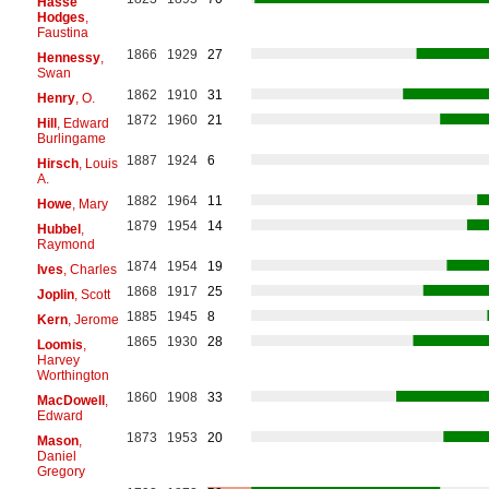
Hasse
Hodges
,
Faustina
1866
1929
27
Hennessy
,
Swan
1862
1910
31
Henry
, O.
1872
1960
21
Hill
, Edward
Burlingame
1887
1924
6
Hirsch
, Louis
A.
1882
1964
11
Howe
, Mary
1879
1954
14
Hubbel
,
Raymond
1874
1954
19
Ives
, Charles
1868
1917
25
Joplin
, Scott
1885
1945
8
Kern
, Jerome
1865
1930
28
Loomis
,
Harvey
Worthington
1860
1908
33
MacDowell
,
Edward
1873
1953
20
Mason
,
Daniel
Gregory