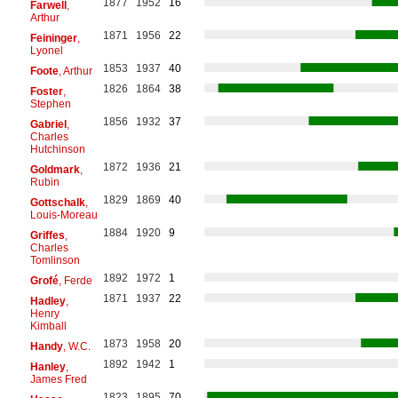
1877
1952
16
Farwell
,
Arthur
1871
1956
22
Feininger
,
Lyonel
1853
1937
40
Foote
, Arthur
1826
1864
38
Foster
,
Stephen
1856
1932
37
Gabriel
,
Charles
Hutchinson
1872
1936
21
Goldmark
,
Rubin
1829
1869
40
Gottschalk
,
Louis-Moreau
1884
1920
9
Griffes
,
Charles
Tomlinson
1892
1972
1
Grofé
, Ferde
1871
1937
22
Hadley
,
Henry
Kimball
1873
1958
20
Handy
, W.C.
1892
1942
1
Hanley
,
James Fred
1823
1895
70