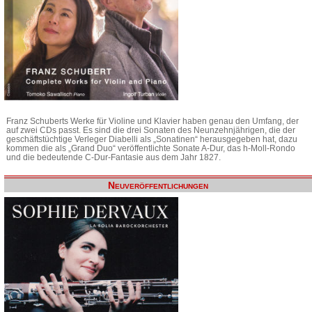
Franz Schuberts Werke für Violine und Klavier haben genau den Umfang, der
auf zwei CDs passt. Es sind die drei Sonaten des Neunzehnjährigen, die der
geschäftstüchtige Verleger Diabelli als „Sonatinen“ herausgegeben hat, dazu
kommen die als „Grand Duo“ veröffentlichte Sonate A-Dur, das h-Moll-Rondo
und die bedeutende C-Dur-Fantasie aus dem Jahr 1827.
Neuveröffentlichungen