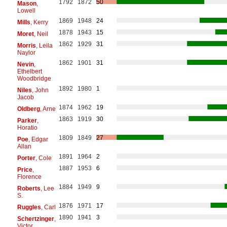
1792
1872
50
Mason
,
Lowell
1869
1948
24
Mills
, Kerry
1878
1943
15
Moret
, Neil
1862
1929
31
Morris
, Leila
Naylor
1862
1901
31
Nevin
,
Ethelbert
Woodbridge
1892
1980
1
Niles
, John
Jacob
1874
1962
19
Oldberg
, Arne
1863
1919
30
Parker
,
Horatio
1809
1849
27
Poe
, Edgar
Allan
1891
1964
2
Porter
, Cole
1887
1953
6
Price
,
Florence
1884
1949
9
Roberts
, Lee
S.
1876
1971
17
Ruggles
, Carl
1890
1941
3
Schertzinger
,
Victor