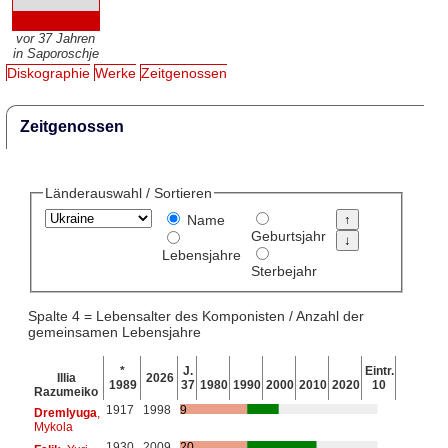
vor 37 Jahren
in Saporoschje
Diskographie
Werke
Zeitgenossen
Zeitgenossen
Länderauswahl / Sortieren
Name
Geburtsjahr
Lebensjahre
Sterbejahr
Spalte 4 = Lebensalter des Komponisten / Anzahl der
gemeinsamen Lebensjahre
*
J.
Eintr.
Illia
2026
1989
37
1980
1990
2000
2010
2020
10
Razumeiko
1917
1998
9
Dremlyuga
,
Mykola
1930
2009
20