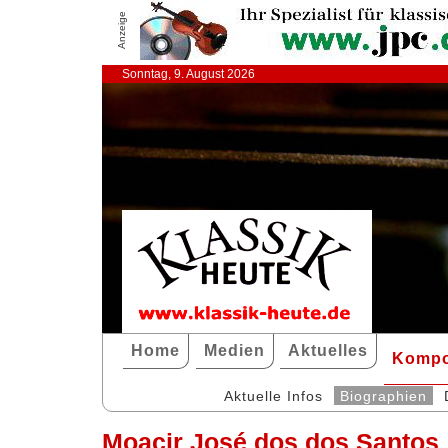
Anzeige
Sonntag, 9. August 2026
Home
Medien
Aktuelles
Kompo
Aktuelle Infos
Biographien
Moacir José dos dos Santos