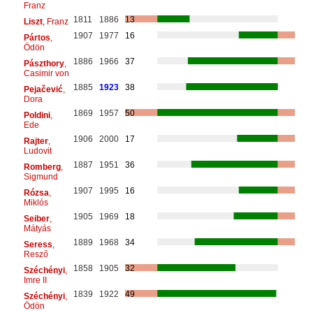
Franz
1811
1886
13
Liszt
, Franz
1907
1977
16
Pártos
,
Ödön
1886
1966
37
Pászthory
,
Casimir von
1885
1923
38
Pejačević
,
Dora
1869
1957
50
Poldini
,
Ede
1906
2000
17
Rajter
,
Ludovit
1887
1951
36
Romberg
,
Sigmund
1907
1995
16
Rózsa
,
Miklós
1905
1969
18
Seiber
,
Mátyás
1889
1968
34
Seress
,
Resző
1858
1905
32
Széchényi
,
Imre II
1839
1922
49
Széchényi
,
Ödön