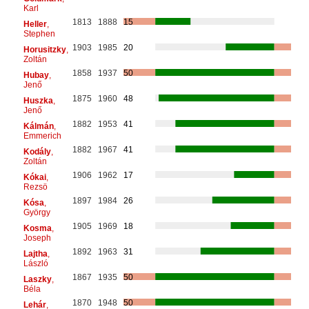
Karl
1813
1888
15
Heller
,
Stephen
1903
1985
20
Horusitzky
,
Zoltán
1858
1937
50
Hubay
,
Jenő
1875
1960
48
Huszka
,
Jenő
1882
1953
41
Kálmán
,
Emmerich
1882
1967
41
Kodály
,
Zoltán
1906
1962
17
Kókai
,
Rezsö
1897
1984
26
Kósa
,
György
1905
1969
18
Kosma
,
Joseph
1892
1963
31
Lajtha
,
László
1867
1935
50
Laszky
,
Béla
1870
1948
50
Lehár
,