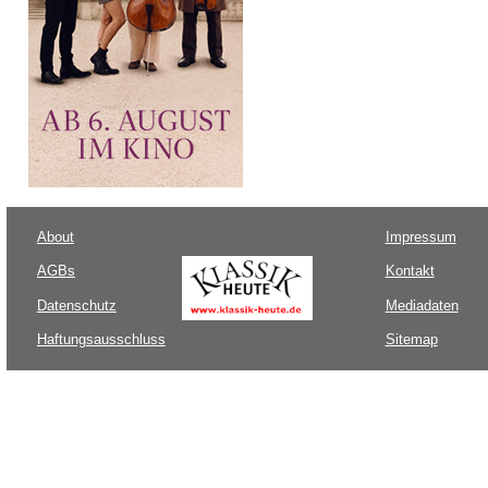
About
Impressum
AGBs
Kontakt
Datenschutz
Mediadaten
Haftungsausschluss
Sitemap