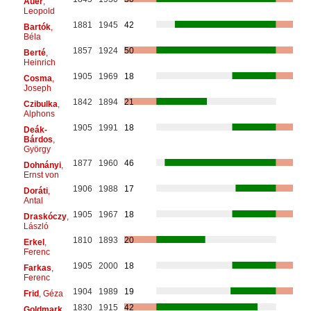
Auer
,
Leopold
1881
1945
42
Bartók
,
Béla
1857
1924
50
Berté
,
Heinrich
1905
1969
18
Cosma
,
Joseph
1842
1894
21
Czibulka
,
Alphons
1905
1991
18
Deák-
Bárdos
,
György
1877
1960
46
Dohnányi
,
Ernst von
1906
1988
17
Doráti
,
Antal
1905
1967
18
Draskóczy
,
László
1810
1893
20
Erkel
,
Ferenc
1905
2000
18
Farkas
,
Ferenc
1904
1989
19
Frid
, Géza
1830
1915
42
Goldmark
,