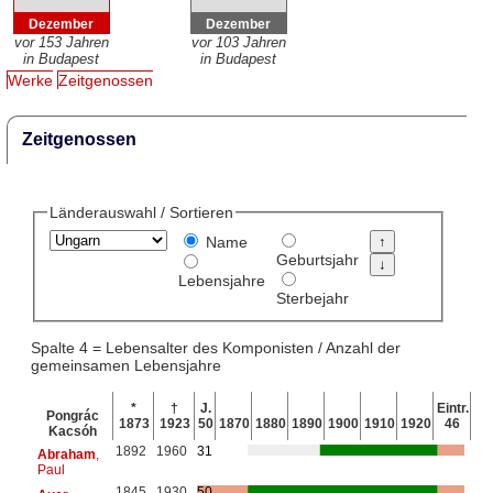
Dezember
Dezember
vor 153 Jahren
vor 103 Jahren
in Budapest
in Budapest
Werke
Zeitgenossen
Zeitgenossen
Länderauswahl / Sortieren
Name
Geburtsjahr
Lebensjahre
Sterbejahr
Spalte 4 = Lebensalter des Komponisten / Anzahl der
gemeinsamen Lebensjahre
*
†
J.
Eintr.
Pongrác
1873
1923
50
1870
1880
1890
1900
1910
1920
46
Kacsóh
1892
1960
31
Abraham
,
Paul
1845
1930
50