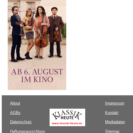
About
Impressum
AGBs
Kontakt
Datenschutz
Mediadaten
Haftungsausschluss
Sitemap