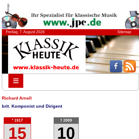
Anzeige
Freitag, 7. August 2026
Sitemap
≡
≡
Richard Arnell
brit. Komponist und Dirigent
* 1917
† 2009
15
10