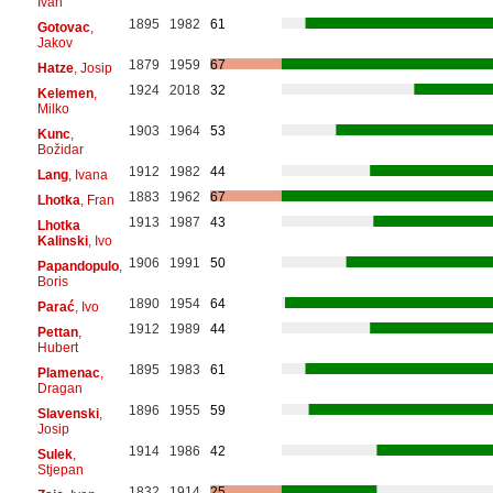
Ivan
1895
1982
61
Gotovac
,
Jakov
1879
1959
67
Hatze
, Josip
1924
2018
32
Kelemen
,
Milko
1903
1964
53
Kunc
,
Božidar
1912
1982
44
Lang
, Ivana
1883
1962
67
Lhotka
, Fran
1913
1987
43
Lhotka
Kalinski
, Ivo
1906
1991
50
Papandopulo
,
Boris
1890
1954
64
Parać
, Ivo
1912
1989
44
Pettan
,
Hubert
1895
1983
61
Plamenac
,
Dragan
1896
1955
59
Slavenski
,
Josip
1914
1986
42
Sulek
,
Stjepan
1832
1914
25