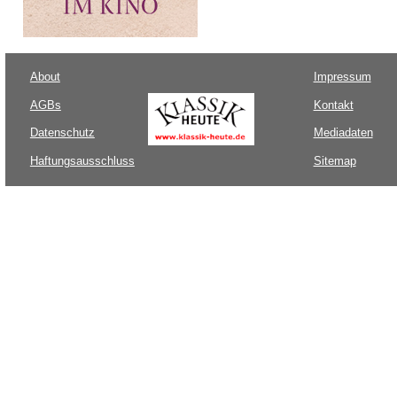
About
Impressum
AGBs
Kontakt
Datenschutz
Mediadaten
Haftungsausschluss
Sitemap