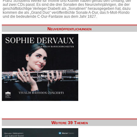
Franz Schuberts Werke für Violine und Klavier haben genau den Umfang, der
auf zwei CDs passt. Es sind die drei Sonaten des Neunzehnjährigen, die der
geschäftstüchtige Verleger Diabelli als „Sonatinen“ herausgegeben hat, dazu
kommen die als „Grand Duo“ veröffentlichte Sonate A-Dur, das h-Moll-Rondo
und die bedeutende C-Dur-Fantasie aus dem Jahr 1827.
Neuveröffentlichungen
Weitere 39 Themen