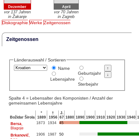
Dezember
April
vor 137 Jahren
vor 70 Jahren
in Žakanje
in Zagreb
Diskographie
Werke
Zeitgenossen
Zeitgenossen
Länderauswahl / Sortieren
Name
Geburtsjahr
Lebensjahre
Sterbejahr
Spalte 4 = Lebensalter des Komponisten / Anzahl der
gemeinsamen Lebensjahre
*
†
J.
Božidar Širola
1889
1956
67
1880
1890
1900
1910
1920
1930
1940
1873
1934
45
Bersa
,
Blagoje
1906
1987
50
Brkanović
,