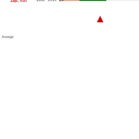
Zajc
, Ivan
▲
Anzeige