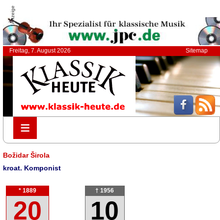
Anzeige
Freitag, 7. August 2026
Sitemap
≡
≡
Božidar Širola
kroat. Komponist
* 1889
† 1956
20
10