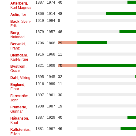
1887
1974
40
Atterberg
,
Kurt Magnus
1866
1914
48
Aulin
, Tor
1919
1994
8
Bäck
, Sven-
Erik
1879
1957
48
Berg
,
Natanael
1796
1868
29
Berwald
,
Franz
1916
1968
11
Blomdahl
,
Karl-Birger
1821
1909
70
Byström
,
Oscar
1895
1945
32
Dahl
, Viking
1916
1999
11
Englund
,
Einar
1897
1961
30
Fernström
,
John
1908
1987
19
Frumerie
,
Gunnar
1887
1929
40
Håkanson
,
Knut
1881
1967
46
Kallstenius
,
Edvin