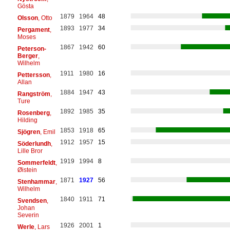
Gösta
1879
1964
48
Olsson
, Otto
1893
1977
34
Pergament
,
Moses
1867
1942
60
Peterson-
Berger
,
Wilhelm
1911
1980
16
Pettersson
,
Allan
1884
1947
43
Rangström
,
Ture
1892
1985
35
Rosenberg
,
Hilding
1853
1918
65
Sjögren
, Emil
1912
1957
15
Söderlundh
,
Lille Bror
1919
1994
8
Sommerfeldt
,
Øistein
1871
1927
56
Stenhammar
,
Wilhelm
1840
1911
71
Svendsen
,
Johan
Severin
1926
2001
1
Werle
, Lars