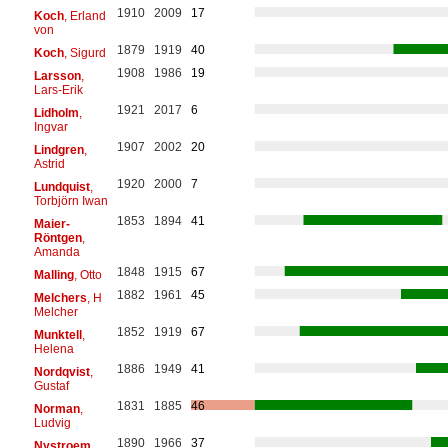
1910
2009
17
Koch
, Erland
von
1879
1919
40
Koch
, Sigurd
1908
1986
19
Larsson
,
Lars-Erik
1921
2017
6
Lidholm
,
Ingvar
1907
2002
20
Lindgren
,
Astrid
1920
2000
7
Lundquist
,
Torbjörn Iwan
1853
1894
41
Maier-
Röntgen
,
Amanda
1848
1915
67
Malling
, Otto
1882
1961
45
Melchers
, H
Melcher
1852
1919
67
Munktell
,
Helena
1886
1949
41
Nordqvist
,
Gustaf
1831
1885
46
Norman
,
Ludvig
1890
1966
37
Nystroem
,