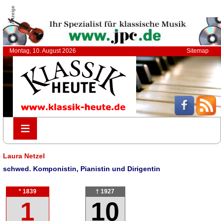
Anzeige
Montag, 10. August 2026
Sitemap
≡
≡
Laura Netzel
schwed. Komponistin, Pianistin und Dirigentin
* 1839
† 1927
1
10