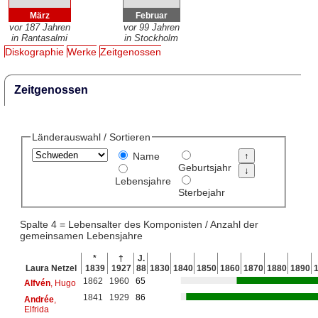
März
Februar
vor 187 Jahren
vor 99 Jahren
in Rantasalmi
in Stockholm
Diskographie
Werke
Zeitgenossen
Zeitgenossen
Länderauswahl / Sortieren
Name
Geburtsjahr
Lebensjahre
Sterbejahr
Spalte 4 = Lebensalter des Komponisten / Anzahl der
gemeinsamen Lebensjahre
*
†
J.
Laura Netzel
1839
1927
88
1830
1840
1850
1860
1870
1880
1890
1862
1960
65
Alfvén
, Hugo
1841
1929
86
Andrée
,
Elfrida