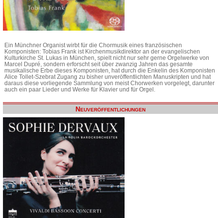
Ein Münchner Organist wirbt für die Chormusik eines französischen
Komponisten: Tobias Frank ist Kirchenmusikdirektor an der evangelischen
Kulturkirche St. Lukas in München, spielt nicht nur sehr gerne Orgelwerke von
Marcel Dupré, sondern erforscht seit über zwanzig Jahren das gesamte
musikalische Erbe dieses Komponisten, hat durch die Enkelin des Komponisten
Alice Tollet-Szebrat Zugang zu bisher unveröffentlichten Manuskripten und hat
daraus diese vorliegende Sammlung von meist Chorwerken vorgelegt, darunter
auch ein paar Lieder und Werke für Klavier und für Orgel.
Neuveröffentlichungen