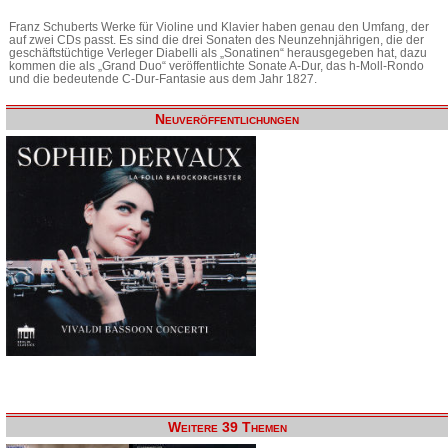
Franz Schuberts Werke für Violine und Klavier haben genau den Umfang, der
auf zwei CDs passt. Es sind die drei Sonaten des Neunzehnjährigen, die der
geschäftstüchtige Verleger Diabelli als „Sonatinen“ herausgegeben hat, dazu
kommen die als „Grand Duo“ veröffentlichte Sonate A-Dur, das h-Moll-Rondo
und die bedeutende C-Dur-Fantasie aus dem Jahr 1827.
Neuveröffentlichungen
Weitere 39 Themen