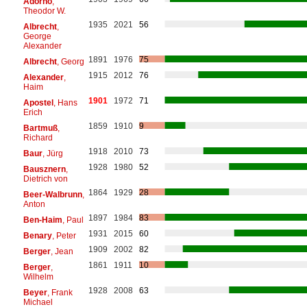
Adorno
,
Theodor W.
1935
2021
56
Albrecht
,
George
Alexander
1891
1976
75
Albrecht
, Georg
1915
2012
76
Alexander
,
Haim
1901
1972
71
Apostel
, Hans
Erich
1859
1910
9
Bartmuß
,
Richard
1918
2010
73
Baur
, Jürg
1928
1980
52
Bausznern
,
Dietrich von
1864
1929
28
Beer-Walbrunn
,
Anton
1897
1984
83
Ben-Haim
, Paul
1931
2015
60
Benary
, Peter
1909
2002
82
Berger
, Jean
1861
1911
10
Berger
,
Wilhelm
1928
2008
63
Beyer
, Frank
Michael