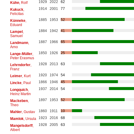
1929
2022
62
Kühn
, Rolf
1914
2001
77
Kukuck
,
Felicitas
1885
1953
52
Künneke
,
Eduard
1884
1942
41
Lampel
,
Samuel
1887
1966
65
Landmann
,
Arno
1850
1926
25
Lange-Müller
,
Peter Erasmus
1928
2013
63
Lehrndorfer
,
Franz
1920
1974
54
Leimer
, Kurt
1866
1946
45
Lincke
, Paul
1937
2014
54
Longquich
,
Heinz Martin
1897
1953
52
Mackeben
,
Theo
1860
1911
10
Mahler
, Gustav
1923
2016
68
Mamlok
, Ursula
1928
2005
63
Mangelsdorff
,
Albert