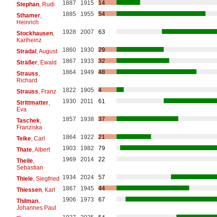
1887
1915
14
Stephan
, Rudi
1885
1955
54
Sthamer
,
Heinrich
1928
2007
63
Stockhausen
,
Karlheinz
1860
1930
29
Stradal
, August
1867
1933
32
Sträßer
, Ewald
1864
1949
48
Strauss
,
Richard
1822
1905
4
Strauss
, Franz
1930
2011
61
Strittmatter
,
Eva
1857
1938
37
Taschek
,
Franziska
1864
1922
21
Teike
, Carl
1903
1982
79
Thate
, Albert
1969
2014
22
Theile
,
Sebastian
1934
2024
57
Thiele
, Siegfried
1867
1945
44
Thiessen
, Karl
1906
1973
67
Thilman
,
Johannes Paul