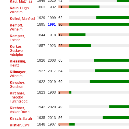
1949
2020
42
Kaul
, Matthias
1863
1932
31
Kaun
, Hugo
Wilhelm
1929
1999
62
Kelkel
, Manfred
1895
1991
90
Kempff
,
Wilhelm
1844
1918
17
Kempter
,
Lothar
1857
1923
22
Kerker
,
Gustave
Adolphe
1926
2003
65
Kiessling
,
Heinz
1927
2017
64
Killmayer
,
Wilhelm
1922
2019
69
Kingsley
,
Gershon
1823
1903
2
Kirchner
,
Theodor
Fürchtegott
1942
2020
49
Kirchner
,
Volker David
1935
2013
56
Kirsch
, Sarah
1848
1907
6
Kistler
, Cyrill