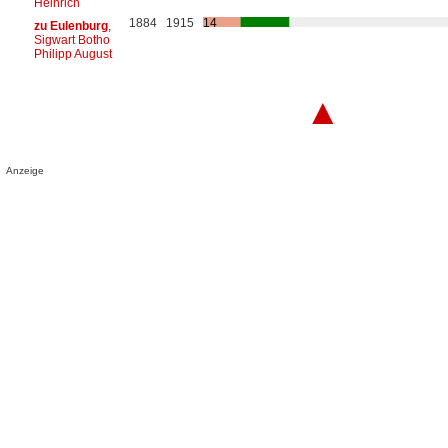
Heinrich
1884
1915
14
zu Eulenburg
,
Sigwart Botho
Philipp August
▲
Anzeige