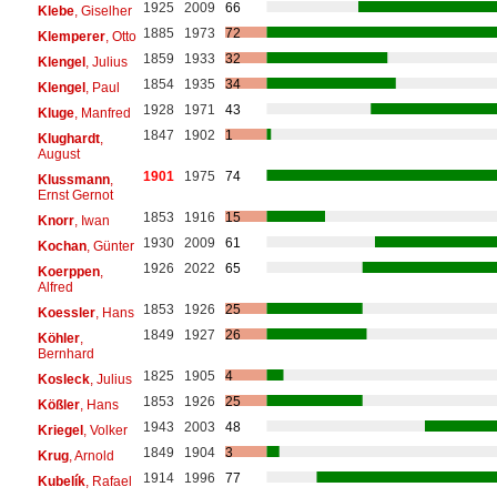
1925
2009
66
Klebe
, Giselher
1885
1973
72
Klemperer
, Otto
1859
1933
32
Klengel
, Julius
1854
1935
34
Klengel
, Paul
1928
1971
43
Kluge
, Manfred
1847
1902
1
Klughardt
,
August
1901
1975
74
Klussmann
,
Ernst Gernot
1853
1916
15
Knorr
, Iwan
1930
2009
61
Kochan
, Günter
1926
2022
65
Koerppen
,
Alfred
1853
1926
25
Koessler
, Hans
1849
1927
26
Köhler
,
Bernhard
1825
1905
4
Kosleck
, Julius
1853
1926
25
Kößler
, Hans
1943
2003
48
Kriegel
, Volker
1849
1904
3
Krug
, Arnold
1914
1996
77
Kubelík
, Rafael