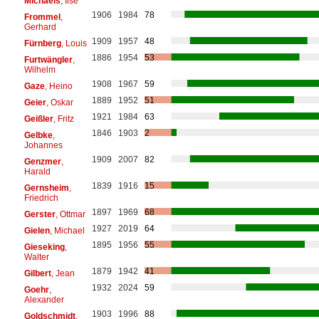
Michaels
, Ilse
1906
1984
78
Frommel
,
Gerhard
1909
1957
48
Fürnberg
, Louis
1886
1954
53
Furtwängler
,
Wilhelm
1908
1967
59
Gaze
, Heino
1889
1952
51
Geier
, Oskar
1921
1984
63
Geißler
, Fritz
1846
1903
2
Gelbke
,
Johannes
1909
2007
82
Genzmer
,
Harald
1839
1916
15
Gernsheim
,
Friedrich
1897
1969
68
Gerster
, Ottmar
1927
2019
64
Gielen
, Michael
1895
1956
55
Gieseking
,
Walter
1879
1942
41
Gilbert
, Jean
1932
2024
59
Goehr
,
Alexander
1903
1996
88
Goldschmidt
,