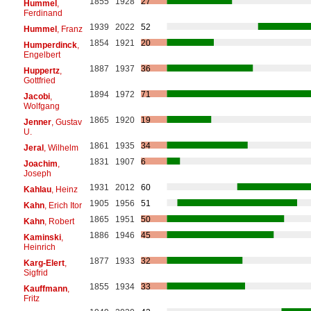
1855
1928
27
Hummel
,
Ferdinand
1939
2022
52
Hummel
, Franz
1854
1921
20
Humperdinck
,
Engelbert
1887
1937
36
Huppertz
,
Gottfried
1894
1972
71
Jacobi
,
Wolfgang
1865
1920
19
Jenner
, Gustav
U.
1861
1935
34
Jeral
, Wilhelm
1831
1907
6
Joachim
,
Joseph
1931
2012
60
Kahlau
, Heinz
1905
1956
51
Kahn
, Erich Itor
1865
1951
50
Kahn
, Robert
1886
1946
45
Kaminski
,
Heinrich
1877
1933
32
Karg-Elert
,
Sigfrid
1855
1934
33
Kauffmann
,
Fritz