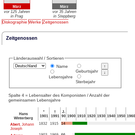
März
März
vor 125 Jahren
vor 35 Jahren
in Prag
in Steppberg
Diskographie
Werke
Zeitgenossen
Zeitgenossen
Länderauswahl / Sortieren
Name
Geburtsjahr
Lebensjahre
Sterbejahr
Spalte 4 = Lebensalter des Komponisten / Anzahl der
gemeinsamen Lebensjahre
*
†
J.
Hans
1901
1991
90
1900
1910
1920
1930
1940
1950
196
Winterberg
1832
1915
14
Abert
, Johann
Joseph
1903
1969
66