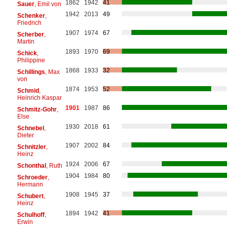
1862
1942
41
Sauer
, Emil von
1942
2013
49
Schenker
,
Friedrich
1907
1974
67
Scherber
,
Martin
1893
1970
69
Schick
,
Philippine
1868
1933
32
Schillings
, Max
von
1874
1953
52
Schmid
,
Heinrich Kaspar
1901
1987
86
Schmitz-Gohr
,
Else
1930
2018
61
Schnebel
,
Dieter
1907
2002
84
Schnitzler
,
Heinz
1924
2006
67
Schonthal
, Ruth
1904
1984
80
Schroeder
,
Hermann
1908
1945
37
Schubert
,
Heinz
1894
1942
41
Schulhoff
,
Erwin