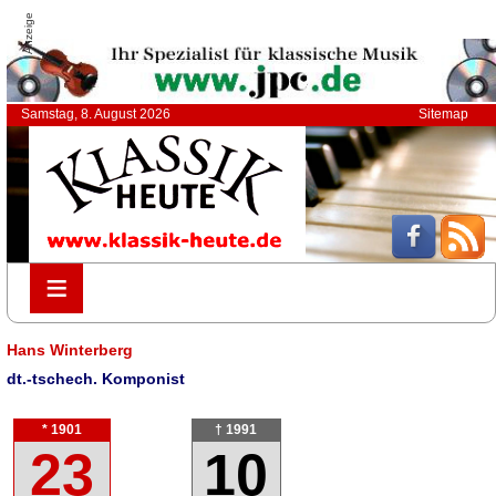
Anzeige
Samstag, 8. August 2026
Sitemap
≡
≡
Hans Winterberg
dt.-tschech. Komponist
* 1901
† 1991
23
10