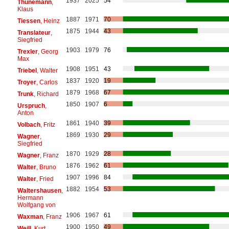
1937
2025
54
Thunemann
,
Klaus
1887
1971
70
Tiessen
, Heinz
1875
1944
43
Translateur
,
Siegfried
1903
1979
76
Trexler
, Georg
Max
1908
1951
43
Triebel
, Walter
1837
1920
19
Troyer
, Carlos
1879
1968
67
Trunk
, Richard
1850
1907
6
Urspruch
,
Anton
1861
1940
39
Volbach
, Fritz
1869
1930
29
Wagner
,
Siegfried
1870
1929
28
Wagner
, Franz
1876
1962
61
Walter
, Bruno
1907
1996
84
Walter
, Fried
1882
1954
53
Waltershausen
,
Hermann
Wolfgang von
1906
1967
61
Waxman
, Franz
1900
1950
49
Weill
, Kurt