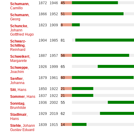
1872
1946
45
Schumann
,
Camillo
1866
1952
51
Schumann
,
Georg
1823
1909
8
Schuncke
,
Johann
Gottfried Hugo
1904
1985
81
Schwarz-
Schilling
,
Reinhard
1887
1957
56
Schweikert
,
Margarete
1926
1999
65
Schweppe
,
Joachim
1879
1961
60
Senfter
,
Johanna
1850
1922
21
Sitt
, Hans
1837
1922
21
Sommer
, Hans
1936
2002
55
Sonntag
,
Brunhilde
1929
2019
62
Stadlmair
,
Hans
1839
1915
14
Stehle
, Johann
Gustav Eduard