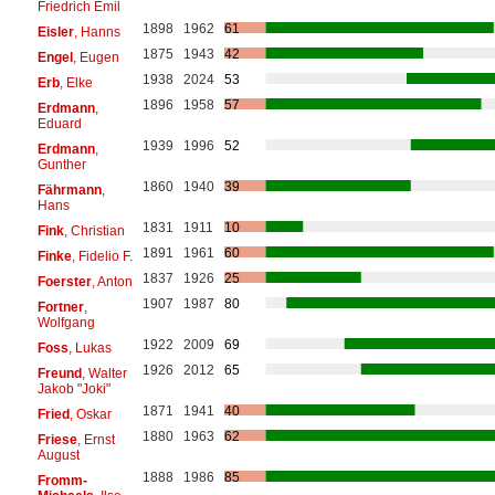
Friedrich Emil
1898
1962
61
Eisler
, Hanns
1875
1943
42
Engel
, Eugen
1938
2024
53
Erb
, Elke
1896
1958
57
Erdmann
,
Eduard
1939
1996
52
Erdmann
,
Gunther
1860
1940
39
Fährmann
,
Hans
1831
1911
10
Fink
, Christian
1891
1961
60
Finke
, Fidelio F.
1837
1926
25
Foerster
, Anton
1907
1987
80
Fortner
,
Wolfgang
1922
2009
69
Foss
, Lukas
1926
2012
65
Freund
, Walter
Jakob "Joki"
1871
1941
40
Fried
, Oskar
1880
1963
62
Friese
, Ernst
August
1888
1986
85
Fromm-