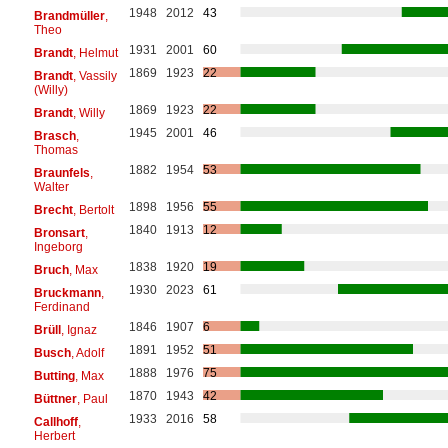
1948
2012
43
Brandmüller
,
Theo
1931
2001
60
Brandt
, Helmut
1869
1923
22
Brandt
, Vassily
(Willy)
1869
1923
22
Brandt
, Willy
1945
2001
46
Brasch
,
Thomas
1882
1954
53
Braunfels
,
Walter
1898
1956
55
Brecht
, Bertolt
1840
1913
12
Bronsart
,
Ingeborg
1838
1920
19
Bruch
, Max
1930
2023
61
Bruckmann
,
Ferdinand
1846
1907
6
Brüll
, Ignaz
1891
1952
51
Busch
, Adolf
1888
1976
75
Butting
, Max
1870
1943
42
Büttner
, Paul
1933
2016
58
Callhoff
,
Herbert