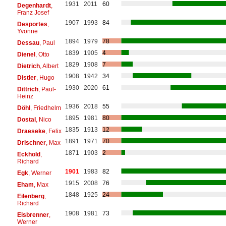
1931
2011
60
Degenhardt
,
Franz Josef
1907
1993
84
Desportes
,
Yvonne
1894
1979
78
Dessau
, Paul
1839
1905
4
Dienel
, Otto
1829
1908
7
Dietrich
, Albert
1908
1942
34
Distler
, Hugo
1930
2020
61
Dittrich
, Paul-
Heinz
1936
2018
55
Döhl
, Friedhelm
1895
1981
80
Dostal
, Nico
1835
1913
12
Draeseke
, Felix
1891
1971
70
Drischner
, Max
1871
1903
2
Eckhold
,
Richard
1901
1983
82
Egk
, Werner
1915
2008
76
Eham
, Max
1848
1925
24
Eilenberg
,
Richard
1908
1981
73
Eisbrenner
,
Werner