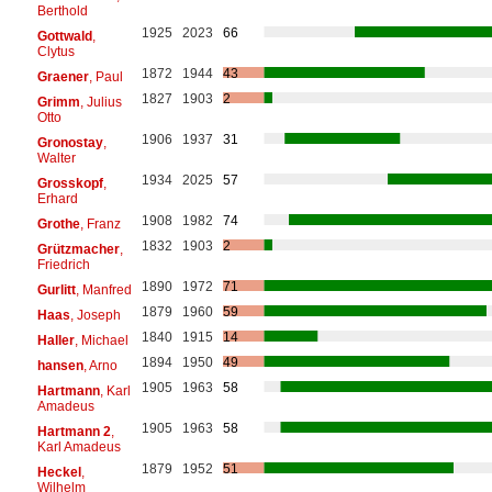
Berthold
1925
2023
66
Gottwald
,
Clytus
1872
1944
43
Graener
, Paul
1827
1903
2
Grimm
, Julius
Otto
1906
1937
31
Gronostay
,
Walter
1934
2025
57
Grosskopf
,
Erhard
1908
1982
74
Grothe
, Franz
1832
1903
2
Grützmacher
,
Friedrich
1890
1972
71
Gurlitt
, Manfred
1879
1960
59
Haas
, Joseph
1840
1915
14
Haller
, Michael
1894
1950
49
hansen
, Arno
1905
1963
58
Hartmann
, Karl
Amadeus
1905
1963
58
Hartmann 2
,
Karl Amadeus
1879
1952
51
Heckel
,
Wilhelm