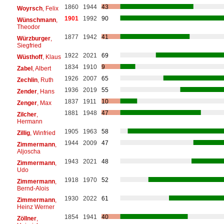
1860
1944
43
Woyrsch
, Felix
1901
1992
90
Wünschmann
,
Theodor
1877
1942
41
Würzburger
,
Siegfried
1922
2021
69
Wüsthoff
, Klaus
1834
1910
9
Zabel
, Albert
1926
2007
65
Zechlin
, Ruth
1936
2019
55
Zender
, Hans
1837
1911
10
Zenger
, Max
1881
1948
47
Zilcher
,
Hermann
1905
1963
58
Zillig
, Winfried
1944
2009
47
Zimmermann
,
Aljoscha
1943
2021
48
Zimmermann
,
Udo
1918
1970
52
Zimmermann
,
Bernd-Alois
1930
2022
61
Zimmermann
,
Heinz Werner
1854
1941
40
Zöllner
,