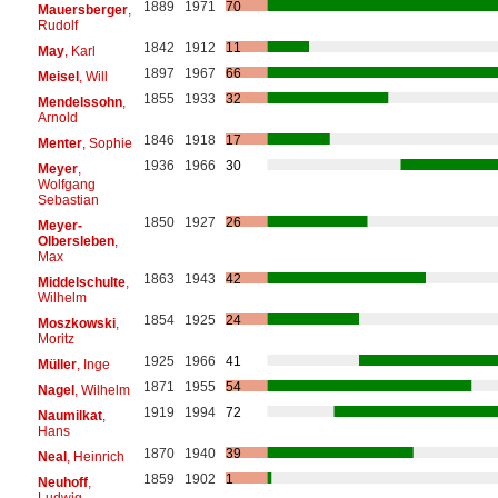
1889
1971
70
Mauersberger
,
Rudolf
1842
1912
11
May
, Karl
1897
1967
66
Meisel
, Will
1855
1933
32
Mendelssohn
,
Arnold
1846
1918
17
Menter
, Sophie
1936
1966
30
Meyer
,
Wolfgang
Sebastian
1850
1927
26
Meyer-
Olbersleben
,
Max
1863
1943
42
Middelschulte
,
Wilhelm
1854
1925
24
Moszkowski
,
Moritz
1925
1966
41
Müller
, Inge
1871
1955
54
Nagel
, Wilhelm
1919
1994
72
Naumilkat
,
Hans
1870
1940
39
Neal
, Heinrich
1859
1902
1
Neuhoff
,
Ludwig