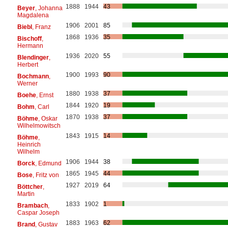
1888
1944
43
Beyer
, Johanna
Magdalena
1906
2001
85
Biebl
, Franz
1868
1936
35
Bischoff
,
Hermann
1936
2020
55
Blendinger
,
Herbert
1900
1993
90
Bochmann
,
Werner
1880
1938
37
Boehe
, Ernst
1844
1920
19
Bohm
, Carl
1870
1938
37
Böhme
, Oskar
Wilhelmowitsch
1843
1915
14
Böhme
,
Heinrich
Wilhelm
1906
1944
38
Borck
, Edmund
1865
1945
44
Bose
, Fritz von
1927
2019
64
Böttcher
,
Martin
1833
1902
1
Brambach
,
Caspar Joseph
1883
1963
62
Brand
, Gustav