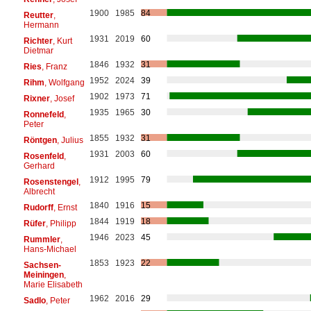
1900
1985
84
Reutter
,
Hermann
1931
2019
60
Richter
, Kurt
Dietmar
1846
1932
31
Ries
, Franz
1952
2024
39
Rihm
, Wolfgang
1902
1973
71
Rixner
, Josef
1935
1965
30
Ronnefeld
,
Peter
1855
1932
31
Röntgen
, Julius
1931
2003
60
Rosenfeld
,
Gerhard
1912
1995
79
Rosenstengel
,
Albrecht
1840
1916
15
Rudorff
, Ernst
1844
1919
18
Rüfer
, Philipp
1946
2023
45
Rummler
,
Hans-Michael
1853
1923
22
Sachsen-
Meiningen
,
Marie Elisabeth
1962
2016
29
Sadlo
, Peter