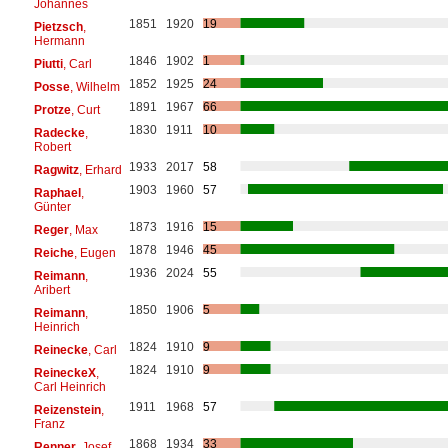
Johannes
1851
1920
19
Pietzsch
,
Hermann
1846
1902
1
Piutti
, Carl
1852
1925
24
Posse
, Wilhelm
1891
1967
66
Protze
, Curt
1830
1911
10
Radecke
,
Robert
1933
2017
58
Ragwitz
, Erhard
1903
1960
57
Raphael
,
Günter
1873
1916
15
Reger
, Max
1878
1946
45
Reiche
, Eugen
1936
2024
55
Reimann
,
Aribert
1850
1906
5
Reimann
,
Heinrich
1824
1910
9
Reinecke
, Carl
1824
1910
9
ReineckeX
,
Carl Heinrich
1911
1968
57
Reizenstein
,
Franz
1868
1934
33
Renner
, Josef