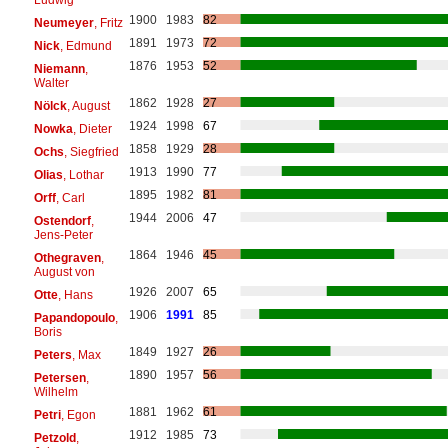
1900
1983
82
Neumeyer
, Fritz
1891
1973
72
Nick
, Edmund
1876
1953
52
Niemann
,
Walter
1862
1928
27
Nölck
, August
1924
1998
67
Nowka
, Dieter
1858
1929
28
Ochs
, Siegfried
1913
1990
77
Olias
, Lothar
1895
1982
81
Orff
, Carl
1944
2006
47
Ostendorf
,
Jens-Peter
1864
1946
45
Othegraven
,
August von
1926
2007
65
Otte
, Hans
1906
1991
85
Papandopoulo
,
Boris
1849
1927
26
Peters
, Max
1890
1957
56
Petersen
,
Wilhelm
1881
1962
61
Petri
, Egon
1912
1985
73
Petzold
,