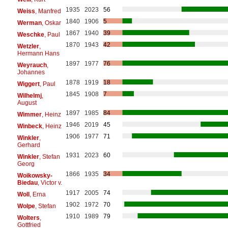
1935
2023
56
Weiss
, Manfred
1840
1906
5
Werman
, Oskar
1867
1940
39
Weschke
, Paul
1870
1943
42
Wetzler
,
Hermann Hans
1897
1977
76
Weyrauch
,
Johannes
1878
1919
18
Wiggert
, Paul
1845
1908
7
Wilhelmj
,
August
1897
1985
84
Wimmer
, Heinz
1946
2019
45
Winbeck
, Heinz
1906
1977
71
Winkler
,
Gerhard
1931
2023
60
Winkler
, Stefan
Georg
1866
1935
34
Woikowsky-
Biedau
, Victor v.
1917
2005
74
Woll
, Erna
1902
1972
70
Wolpe
, Stefan
1910
1989
79
Wolters
,
Gottfried