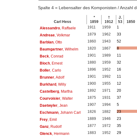
Spalte 4 = Lebensalter des Komponisten / Anzahl
*
†
J.
Carl Hess
1859
1912
53
1850
1911
1959
1
Alessandro
, Raffaele
1879
1962
33
Andreae
, Volkmar
1860
1943
52
Barblan
, Otto
1820
1867
8
Baumgartner
, Wilhelm
1901
1989
11
Beck
, Conrad
1880
1959
32
Bloch
, Ernest
1896
1952
16
Boller
, Carlo
1901
1992
11
Brunner
, Adolf
1900
1955
12
Burkhard
, Willy
1892
1971
20
Castelberg
, Martha
1875
1931
37
Courvoisier
, Walter
1907
1994
5
Daetwyler
, Jean
1826
1882
23
Eschmann
, Johann Carl
1889
1946
23
Frey
, Emil
1877
1972
35
Ganz
, Rudolf
1883
1952
29
Glenck
, Hermann