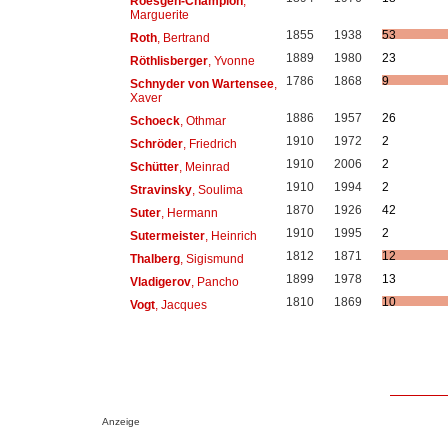
Roesgen-Champion
,
Marguerite
1855
1938
53
Roth
, Bertrand
1889
1980
23
Röthlisberger
, Yvonne
1786
1868
9
Schnyder von Wartensee
,
Xaver
1886
1957
26
Schoeck
, Othmar
1910
1972
2
Schröder
, Friedrich
1910
2006
2
Schütter
, Meinrad
1910
1994
2
Stravinsky
, Soulima
1870
1926
42
Suter
, Hermann
1910
1995
2
Sutermeister
, Heinrich
1812
1871
12
Thalberg
, Sigismund
1899
1978
13
Vladigerov
, Pancho
1810
1869
10
Vogt
, Jacques
Anzeige