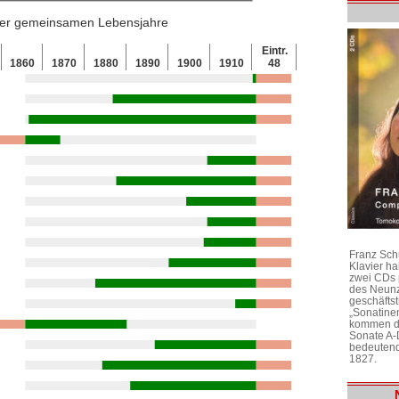
 der gemeinsamen Lebensjahre
Eintr.
1860
1870
1880
1890
1900
1910
48
Franz Sch
Klavier h
zwei CDs 
des Neunz
geschäftst
„Sonatine
kommen di
Sonate A-
bedeutend
1827.