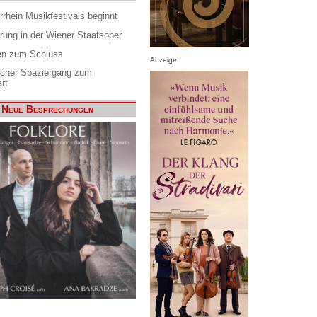
rrhein Musikfestivals beginnt
rung in der Wiener Staatsoper
en zum Schluss
Anzeige
scher Spaziergang zum
rt
Neue Besprechungen