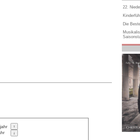
22. Niede
Kinderfüh
Die Best
Musikali
Saisonsta
jahr
ahr