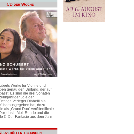
CD der Woche
uberts Werke für Violine und
aben genau den Umfang, der auf
passt. Es sind die drei Sonaten
ehnjährigen, die der
üchtige Verleger Diabelli als
n“ herausgegeben hat, dazu
e als „Grand Duo“ veröffentlichte
Dur, das h-Moll-Rondo und die
e C-Dur-Fantasie aus dem Jahr
Neuveröffentlichungen