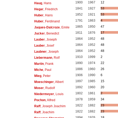
1900
1967
12
Haug
, Hans
1841
1927
53
Hegar
, Friedrich
1852
1921
53
Huber
, Hans
1791
1863
4
Huber
, Ferdinand
1865
1950
47
Jaques-Dalcroze
, Emile
1811
1876
17
Jucker
, Benedict
1864
1952
48
Lauber
, Joseph
1864
1952
48
Lauber
, Josef
1864
1952
48
Laubner
, Joseph
1910
1999
2
Liebermann
, Rolf
1890
1974
22
Martin
, Frank
1886
1960
26
Miche
, Paul
1906
1990
6
Mieg
, Peter
1897
1985
15
Moeschinger
, Albert
1892
1960
20
Moser
, Rudolf
1802
1861
2
Niedermeyer
, Louis
1878
1959
34
Pochon
, Alfred
1822
1882
23
Raff
, Joseph Joachim
1822
1882
23
Raff
, Joachim
1894
1976
18