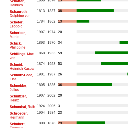
1808
1874
25
Schäffer
,
Heinrich
1813
1887
38
Schauroth
,
Delphine von
1784
1862
13
Schefer
,
Leopold
1907
1974
20
Scherber
,
Martin
1893
1970
34
Schick
,
Philippine
1868
1933
59
Schillings
, Max
von
1874
1953
53
Schmid
,
Heinrich Kaspar
1901
1987
26
Schmitz-Gohr
,
Else
1805
1885
36
Schneider
,
Julius
1907
2002
20
Schnitzler
,
Heinz
1924
2006
3
Schonthal
, Ruth
1904
1984
23
Schroeder
,
Hermann
1808
1878
29
Schubert
,
François