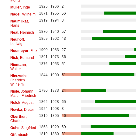
Moritz
1925
1966
2
Müller
, Inge
1871
1955
56
Nagel
, Wilhelm
1919
1994
8
Naumilkat
,
Hans
1870
1940
57
Neal
, Heinrich
1859
1902
43
Neuhoff
,
Ludwig
1900
1983
27
Neumeyer
, Fritz
1891
1973
36
Nick
, Edmund
1876
1953
51
Niemann
,
Walter
1844
1900
51
Nietzsche
,
Friedrich
Wilhelm
1780
1873
24
Nisle
, Johann
Martin Friedrich
1862
1928
65
Nölck
, August
1924
1998
3
Nowka
, Dieter
1819
1895
46
Oberthür
,
Charles
1858
1929
69
Ochs
, Siegfried
1819
1880
31
Offenbach
,