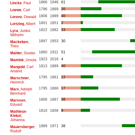
1866
1946
61
Lincke
, Paul
1796
1869
20
Loewe
, Carl
1806
1889
40
Lorenz
, Oswald
1801
1851
2
Lortzing
, Albert
1822
1882
33
Lyra
, Justus
Wilhelm
1897
1953
30
Mackeben
,
Theo
1860
1911
51
Mahler
, Gustav
1923
2016
4
Mamlok
, Ursula
1813
1889
40
Mangold
, Carl
Amand
1795
1861
12
Marschner
,
Heinrich
1795
1866
17
Marx
, Adolph
Bernhard
1806
1887
38
Marxsen
,
Eduard
1810
1858
9
Mathieux-
Kinkel
,
Johanna
1889
1971
38
Mauersberger
,
Rudolf