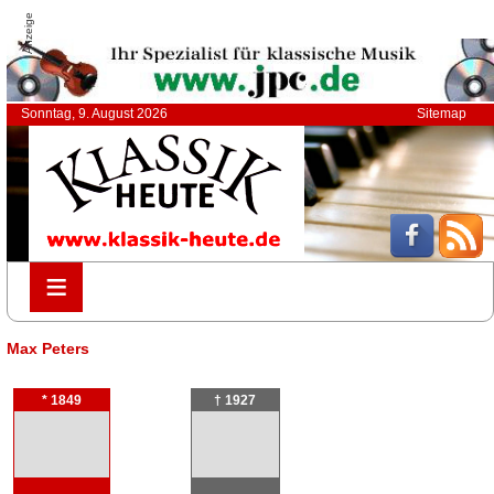
Anzeige
Sonntag, 9. August 2026
Sitemap
≡
≡
Max Peters
* 1849
† 1927