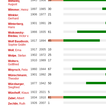
1845
1908
59
Wilhelmj
,
August
1897
1985
30
Wimmer
, Heinz
1906
1977
21
Winkler
,
Gerhard
1901
1991
26
Winterberg
,
Hans
1866
1935
61
Woikowsky-
Biedau
, Victor v.
1817
1894
45
Wolf Baudissin
,
Sophie Gräfin
1917
2005
10
Woll
, Erna
1902
1972
25
Wolpe
, Stefan
1910
1989
17
Wolters
,
Gottfried
1860
1944
67
Woyrsch
, Felix
1901
1992
26
Wünschmann
,
Theodor
1877
1942
50
Würzburger
,
Siegfried
1922
2021
5
Wüsthoff
, Klaus
1834
1910
61
Zabel
, Albert
1926
2007
1
Zechlin
, Ruth