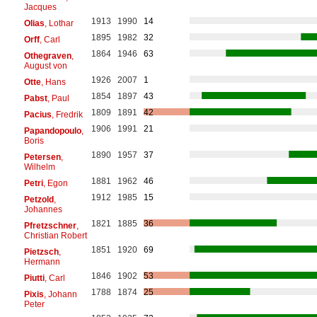
Jacques
1913
1990
14
Olias
, Lothar
1895
1982
32
Orff
, Carl
1864
1946
63
Othegraven
,
August von
1926
2007
1
Otte
, Hans
1854
1897
43
Pabst
, Paul
1809
1891
42
Pacius
, Fredrik
1906
1991
21
Papandopoulo
,
Boris
1890
1957
37
Petersen
,
Wilhelm
1881
1962
46
Petri
, Egon
1912
1985
15
Petzold
,
Johannes
1821
1885
36
Pfretzschner
,
Christian Robert
1851
1920
69
Pietzsch
,
Hermann
1846
1902
53
Piutti
, Carl
1788
1874
25
Pixis
, Johann
Peter