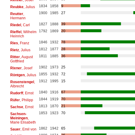
1834
1858
9
Reubke
, Julius
1900
1985
27
Reutter
,
Hermann
1827
1888
39
Riedel
, Carl
1792
1869
20
Rieffel
, Wilhelm
Heinrich
1846
1932
78
Ries
, Franz
1812
1877
28
Rietz
, Julius
1811
1885
36
Ritter
, August
Gottfried
1902
1973
25
Rixner
, Josef
1855
1932
72
Röntgen
, Julius
1912
1995
15
Rosenstengel
,
Albrecht
1840
1916
67
Rudorff
, Ernst
1844
1919
70
Rüfer
, Philipp
1813
1870
21
Sachse
, Ernst
1853
1923
70
Sachsen-
Meiningen
,
Marie Elisabeth
1862
1942
65
Sauer
, Emil von