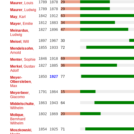
1789
1878
29
Maurer
, Louis
1789
1878
29
Maurer
, Ludwig
1842
1912
63
May
, Karl
1812
1883
34
Mayer
, Emilie
1827
1896
47
Meinardus
,
Ludwig
1897
1967
30
Meisel
, Will
1855
1933
72
Mendelssohn
,
Arnold
1846
1918
69
Menter
, Sophie
1827
1885
36
Merkel
, Gustav
Adolf
1850
1927
77
Meyer-
Olbersleben
,
Max
1791
1864
15
Meyerbeer
,
Giacomo
1863
1943
64
Middelschulte
,
Wilhelm
1802
1869
20
Molique
,
Bernhard
Wilhelm
1854
1925
71
Moszkowski
,