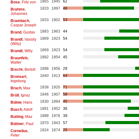
1865
1945
62
Bose
, Fritz von
1833
1897
48
Brahms
,
Johannes
1833
1902
53
Brambach
,
Caspar Joseph
1883
1963
44
Brand
, Gustav
1869
1923
54
Brandt
, Vassily
(Willy)
1869
1923
54
Brandt
, Willy
1882
1954
45
Braunfels
,
Walter
1898
1956
29
Brecht
, Bertolt
1840
1913
64
Bronsart
,
Ingeborg
1838
1920
71
Bruch
, Max
1846
1907
58
Brüll
, Ignaz
1830
1894
45
Bülow
, Hans
1891
1952
36
Busch
, Adolf
1888
1976
39
Butting
, Max
1870
1943
57
Büttner
, Paul
1824
1874
25
Cornelius
,
Peter