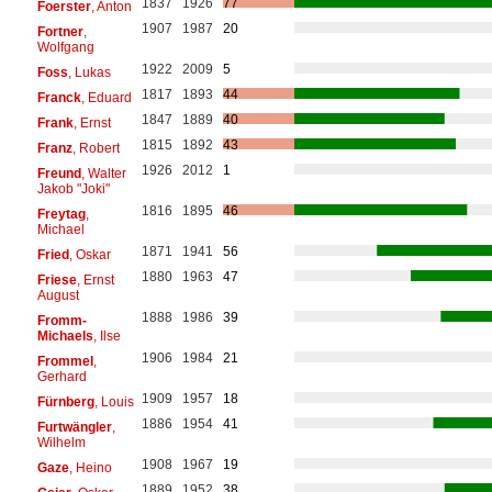
1837
1926
77
Foerster
, Anton
1907
1987
20
Fortner
,
Wolfgang
1922
2009
5
Foss
, Lukas
1817
1893
44
Franck
, Eduard
1847
1889
40
Frank
, Ernst
1815
1892
43
Franz
, Robert
1926
2012
1
Freund
, Walter
Jakob "Joki"
1816
1895
46
Freytag
,
Michael
1871
1941
56
Fried
, Oskar
1880
1963
47
Friese
, Ernst
August
1888
1986
39
Fromm-
Michaels
, Ilse
1906
1984
21
Frommel
,
Gerhard
1909
1957
18
Fürnberg
, Louis
1886
1954
41
Furtwängler
,
Wilhelm
1908
1967
19
Gaze
, Heino
1889
1952
38