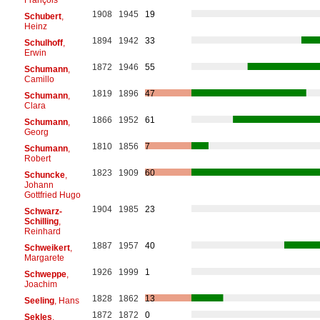
1908
1945
19
Schubert
,
Heinz
1894
1942
33
Schulhoff
,
Erwin
1872
1946
55
Schumann
,
Camillo
1819
1896
47
Schumann
,
Clara
1866
1952
61
Schumann
,
Georg
1810
1856
7
Schumann
,
Robert
1823
1909
60
Schuncke
,
Johann
Gottfried Hugo
1904
1985
23
Schwarz-
Schilling
,
Reinhard
1887
1957
40
Schweikert
,
Margarete
1926
1999
1
Schweppe
,
Joachim
1828
1862
13
Seeling
, Hans
1872
1872
0
Sekles
,