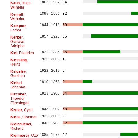
1863
1932
64
Kaun
, Hugo
Wilhelm
1895
1991
32
Kempff
,
Wilhelm
1844
1918
69
Kempter
,
Lothar
1857
1923
66
Kerker
,
Gustave
Adolphe
1821
1885
36
Kiel
, Friedrich
1926
2003
1
Kiessling
,
Heinz
1922
2019
5
Kingsley
,
Gershon
1810
1858
9
Kinkel
,
Johanna
1823
1903
54
Kirchner
,
Theodor
Fürchtegott
1848
1907
58
Kistler
, Cyrill
1925
2009
2
Klebe
, Giselher
1846
1901
52
Kleinmichel
,
Richard
1885
1973
42
Klemperer
, Otto