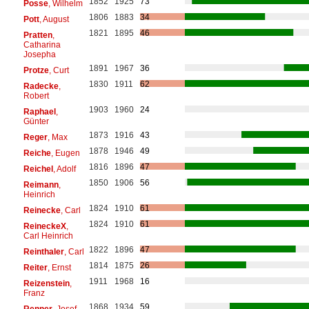
1852
1925
73
Posse
, Wilhelm
1806
1883
34
Pott
, August
1821
1895
46
Pratten
,
Catharina
Josepha
1891
1967
36
Protze
, Curt
1830
1911
62
Radecke
,
Robert
1903
1960
24
Raphael
,
Günter
1873
1916
43
Reger
, Max
1878
1946
49
Reiche
, Eugen
1816
1896
47
Reichel
, Adolf
1850
1906
56
Reimann
,
Heinrich
1824
1910
61
Reinecke
, Carl
1824
1910
61
ReineckeX
,
Carl Heinrich
1822
1896
47
Reinthaler
, Carl
1814
1875
26
Reiter
, Ernst
1911
1968
16
Reizenstein
,
Franz
1868
1934
59
Renner
, Josef