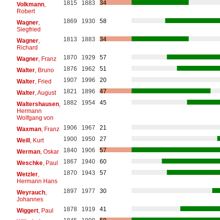
1815
1883
34
Volkmann
,
Robert
1869
1930
58
Wagner
,
Siegfried
1813
1883
34
Wagner
,
Richard
1870
1929
57
Wagner
, Franz
1876
1962
51
Walter
, Bruno
1907
1996
20
Walter
, Fried
1821
1896
47
Walter
, August
1882
1954
45
Waltershausen
,
Hermann
Wolfgang von
1906
1967
21
Waxman
, Franz
1900
1950
27
Weill
, Kurt
1840
1906
57
Werman
, Oskar
1867
1940
60
Weschke
, Paul
1870
1943
57
Wetzler
,
Hermann Hans
1897
1977
30
Weyrauch
,
Johannes
1878
1919
41
Wiggert
, Paul