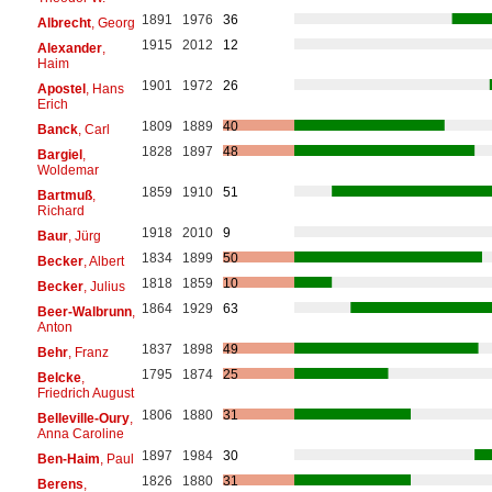
1891
1976
36
Albrecht
, Georg
1915
2012
12
Alexander
,
Haim
1901
1972
26
Apostel
, Hans
Erich
1809
1889
40
Banck
, Carl
1828
1897
48
Bargiel
,
Woldemar
1859
1910
51
Bartmuß
,
Richard
1918
2010
9
Baur
, Jürg
1834
1899
50
Becker
, Albert
1818
1859
10
Becker
, Julius
1864
1929
63
Beer-Walbrunn
,
Anton
1837
1898
49
Behr
, Franz
1795
1874
25
Belcke
,
Friedrich August
1806
1880
31
Belleville-Oury
,
Anna Caroline
1897
1984
30
Ben-Haim
, Paul
1826
1880
31
Berens
,