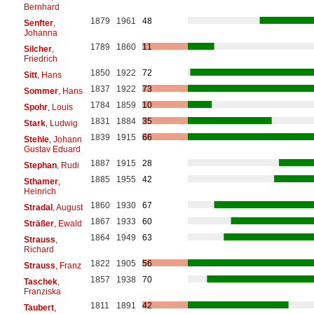
Bernhard
1879
1961
48
Senfter
,
Johanna
1789
1860
11
Silcher
,
Friedrich
1850
1922
72
Sitt
, Hans
1837
1922
73
Sommer
, Hans
1784
1859
10
Spohr
, Louis
1831
1884
35
Stark
, Ludwig
1839
1915
66
Stehle
, Johann
Gustav Eduard
1887
1915
28
Stephan
, Rudi
1885
1955
42
Sthamer
,
Heinrich
1860
1930
67
Stradal
, August
1867
1933
60
Sträßer
, Ewald
1864
1949
63
Strauss
,
Richard
1822
1905
56
Strauss
, Franz
1857
1938
70
Taschek
,
Franziska
1811
1891
42
Taubert
,