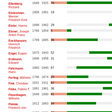
1848
1925
76
Eilenberg
,
Richard
1908
1981
19
Eisbrenner
,
Werner
Friedrich Emil
1898
1962
29
Eisler
, Hanns
1766
1854
5
Elsner
, Joseph
Anton Franz
1799
1885
36
Enckhausen
,
Heinrich
Friedrich
1875
1943
52
Engel
, Eugen
1896
1958
31
Erdmann
,
Eduard
1860
1940
67
Fährmann
,
Hans
1796
1874
25
Ferling
, Wilhelm
1831
1911
62
Fink
, Christian
1891
1961
36
Finke
, Fidelio F.
1848
1890
41
Fitzenhagen
,
Wilhelm
1812
1883
34
Flotow
,
Friedrich von