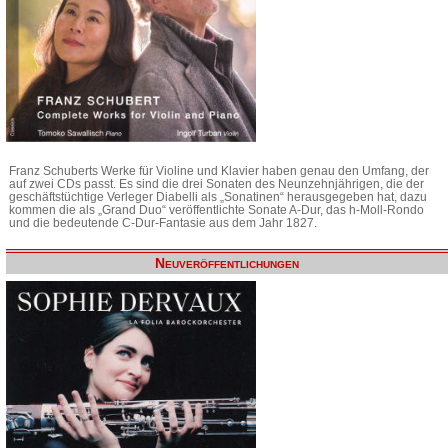
Franz Schuberts Werke für Violine und Klavier haben genau den Umfang, der
auf zwei CDs passt. Es sind die drei Sonaten des Neunzehnjährigen, die der
geschäftstüchtige Verleger Diabelli als „Sonatinen“ herausgegeben hat, dazu
kommen die als „Grand Duo“ veröffentlichte Sonate A-Dur, das h-Moll-Rondo
und die bedeutende C-Dur-Fantasie aus dem Jahr 1827.
Neuveröffentlichungen