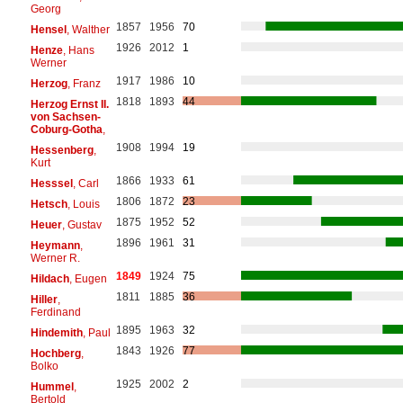
Georg
1857
1956
70
Hensel
, Walther
1926
2012
1
Henze
, Hans
Werner
1917
1986
10
Herzog
, Franz
1818
1893
44
Herzog Ernst II.
von Sachsen-
Coburg-Gotha
,
1908
1994
19
Hessenberg
,
Kurt
1866
1933
61
Hesssel
, Carl
1806
1872
23
Hetsch
, Louis
1875
1952
52
Heuer
, Gustav
1896
1961
31
Heymann
,
Werner R.
1849
1924
75
Hildach
, Eugen
1811
1885
36
Hiller
,
Ferdinand
1895
1963
32
Hindemith
, Paul
1843
1926
77
Hochberg
,
Bolko
1925
2002
2
Hummel
,
Bertold