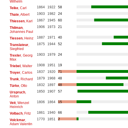
Wilhelm
1864
1922
58
Teike
, Carl
1903
1982
24
Thate
, Albert
1867
1945
60
Thiessen
, Karl
1906
1973
21
Thilman
,
Johannes Paul
1887
1971
40
Tiessen
, Heinz
1875
1944
52
Translateur
,
Siegfried
1903
1979
24
Trexler
, Georg
Max
1908
1951
19
Triebel
, Walter
1837
1920
71
Troyer
, Carlos
1879
1968
48
Trunk
, Richard
1832
1897
48
Türke
, Otto
1850
1907
57
Urspruch
,
Anton
1806
1864
15
Veit
, Wenzel
Heinrich
1861
1940
66
Volbach
, Fritz
1770
1851
2
Volckmar
,
Adam Valentin