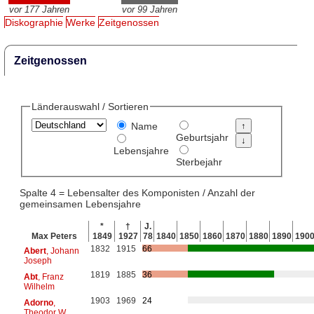
vor 177 Jahren
vor 99 Jahren
Diskographie
Werke
Zeitgenossen
Zeitgenossen
Länderauswahl / Sortieren
Name
Geburtsjahr
Lebensjahre
Sterbejahr
Spalte 4 = Lebensalter des Komponisten / Anzahl der
gemeinsamen Lebensjahre
*
†
J.
Max Peters
1849
1927
78
1840
1850
1860
1870
1880
1890
190
1832
1915
66
Abert
, Johann
Joseph
1819
1885
36
Abt
, Franz
Wilhelm
1903
1969
24
Adorno
,
Theodor W.