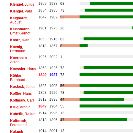
1859
1933
68
Klengel
, Julius
1854
1935
73
Klengel
, Paul
1847
1902
53
Klughardt
,
August
1901
1975
26
Klussmann
,
Ernst Gernot
1853
1916
63
Knorr
, Iwan
1818
1857
8
Koenig
,
Hermann
1926
2022
1
Koerppen
,
Alfred
1853
1926
73
Koessler
, Hans
1849
1927
78
Köhler
,
Bernhard
1825
1905
56
Kosleck
, Julius
1853
1926
73
Kößler
, Hans
1812
1893
44
Koßmaly
, Carl
1849
1904
55
Krug
, Arnold
1914
1996
13
Kubelík
, Rafael
1818
1896
47
Kufferath
,
Ferdinand
1914
2001
13
Kukuck
,