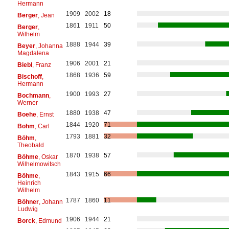
Hermann
1909
2002
18
Berger
, Jean
1861
1911
50
Berger
,
Wilhelm
1888
1944
39
Beyer
, Johanna
Magdalena
1906
2001
21
Biebl
, Franz
1868
1936
59
Bischoff
,
Hermann
1900
1993
27
Bochmann
,
Werner
1880
1938
47
Boehe
, Ernst
1844
1920
71
Bohm
, Carl
1793
1881
32
Böhm
,
Theobald
1870
1938
57
Böhme
, Oskar
Wilhelmowitsch
1843
1915
66
Böhme
,
Heinrich
Wilhelm
1787
1860
11
Böhner
, Johann
Ludwig
1906
1944
21
Borck
, Edmund