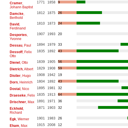
1771
1858
9
Cramer
,
Johann Baptist
1812
1875
26
Damcke
,
Berthold
1810
1873
24
David
,
Ferdinand
1907
1993
20
Desportes
,
Yvonne
1894
1979
33
Dessau
, Paul
1835
1892
43
Dessoff
, Felix
Otto
1839
1905
56
Dienel
, Otto
1829
1908
59
Dietrich
, Albert
1908
1942
19
Distler
, Hugo
1804
1892
43
Dorn
, Heinrich
1895
1981
32
Dostal
, Nico
1835
1913
64
Draeseke
, Felix
1891
1971
36
Drischner
, Max
1871
1903
32
Eckhold
,
Richard
1901
1983
26
Egk
, Werner
1915
2008
12
Eham
, Max