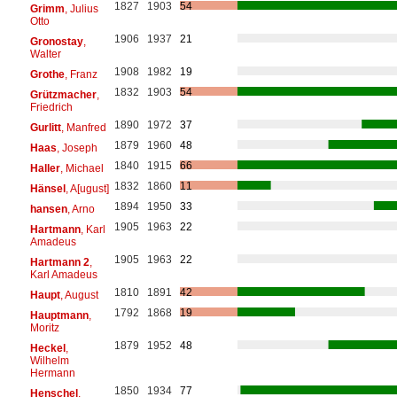
1827
1903
54
Grimm
, Julius
Otto
1906
1937
21
Gronostay
,
Walter
1908
1982
19
Grothe
, Franz
1832
1903
54
Grützmacher
,
Friedrich
1890
1972
37
Gurlitt
, Manfred
1879
1960
48
Haas
, Joseph
1840
1915
66
Haller
, Michael
1832
1860
11
Hänsel
, A[ugust]
1894
1950
33
hansen
, Arno
1905
1963
22
Hartmann
, Karl
Amadeus
1905
1963
22
Hartmann 2
,
Karl Amadeus
1810
1891
42
Haupt
, August
1792
1868
19
Hauptmann
,
Moritz
1879
1952
48
Heckel
,
Wilhelm
Hermann
1850
1934
77
Henschel
,