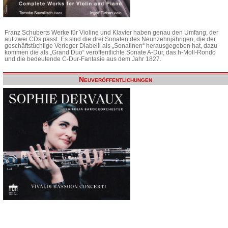
Franz Schuberts Werke für Violine und Klavier haben genau den Umfang, der
auf zwei CDs passt. Es sind die drei Sonaten des Neunzehnjährigen, die der
geschäftstüchtige Verleger Diabelli als „Sonatinen“ herausgegeben hat, dazu
kommen die als „Grand Duo“ veröffentlichte Sonate A-Dur, das h-Moll-Rondo
und die bedeutende C-Dur-Fantasie aus dem Jahr 1827.
Neuveröffentlichungen