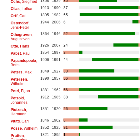
1858
1929
35
Ochs
, Siegfried
1913
1990
37
Olias
, Lothar
1895
1982
55
Orff
, Carl
1944
2006
6
Ostendorf
,
Jens-Peter
1864
1946
52
Othegraven
,
August von
1926
2007
24
Otte
, Hans
1854
1897
3
Pabst
, Paul
1906
1991
44
Papandopoulo
,
Boris
1849
1927
33
Peters
, Max
1890
1957
56
Petersen
,
Wilhelm
1881
1962
56
Petri
, Egon
1912
1985
38
Petzold
,
Johannes
1851
1920
26
Pietzsch
,
Hermann
1846
1902
8
Piutti
, Carl
1852
1925
31
Posse
, Wilhelm
1821
1895
1
Pratten
,
Catharina