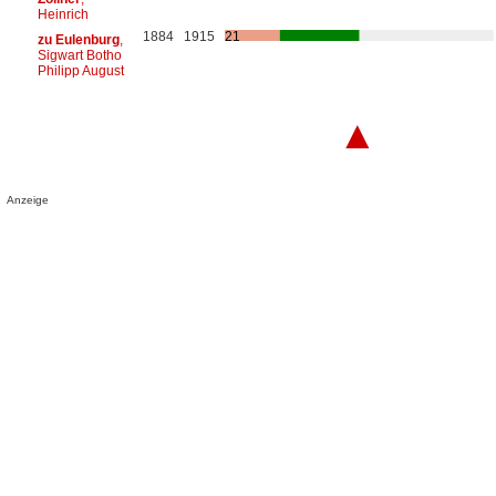
Heinrich
1884
1915
21
zu Eulenburg
,
Sigwart Botho
Philipp August
▲
Anzeige