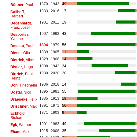
1870
1943
49
Büttner
, Paul
1933
2016
17
Callhoff
,
Herbert
1931
2011
19
Degenhardt
,
Franz Josef
1907
1993
43
Desportes
,
Yvonne
1894
1979
56
Dessau
, Paul
1839
1905
11
Dienel
, Otto
1829
1908
14
Dietrich
, Albert
1908
1942
34
Distler
, Hugo
1930
2020
20
Dittrich
, Paul-
Heinz
1936
2018
14
Döhl
, Friedhelm
1895
1981
55
Dostal
, Nico
1835
1913
19
Draeseke
, Felix
1891
1971
56
Drischner
, Max
1871
1903
9
Eckhold
,
Richard
1901
1983
49
Egk
, Werner
1915
2008
35
Eham
, Max