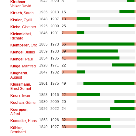
1942
2020
8
Kirchner
,
Volker David
1935
2013
15
Kirsch
, Sarah
1848
1907
13
Kistler
, Cyrill
1925
2009
25
Klebe
, Giselher
1846
1901
7
Kleinmichel
,
Richard
1885
1973
56
Klemperer
, Otto
1859
1933
39
Klengel
, Julius
1854
1935
41
Klengel
, Paul
1928
1971
22
Kluge
, Manfred
1847
1902
8
Klughardt
,
August
1901
1975
49
Klussmann
,
Ernst Gernot
1853
1916
22
Knorr
, Iwan
1930
2009
20
Kochan
, Günter
1926
2022
24
Koerppen
,
Alfred
1853
1926
32
Koessler
, Hans
1849
1927
33
Köhler
,
Bernhard