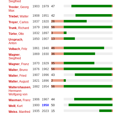
Siegfried
1903
1979
47
Trexler
, Georg
Max
1908
1951
42
Triebel
, Walter
1837
1920
26
Troyer
, Carlos
1879
1968
56
Trunk
, Richard
1832
1897
3
Türke
, Otto
1850
1907
13
Urspruch
,
Anton
1861
1940
46
Volbach
, Fritz
1869
1930
36
Wagner
,
Siegfried
1870
1929
35
Wagner
, Franz
1876
1962
56
Walter
, Bruno
1907
1996
43
Walter
, Fried
1821
1896
2
Walter
, August
1882
1954
56
Waltershausen
,
Hermann
Wolfgang von
1906
1967
44
Waxman
, Franz
1900
1950
50
Weill
, Kurt
1935
2023
15
Weiss
, Manfred