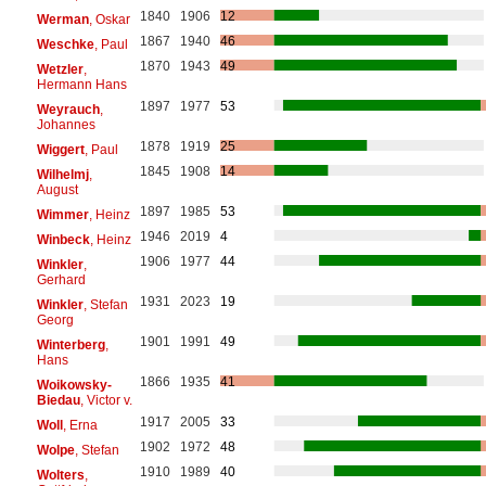
1840
1906
12
Werman
, Oskar
1867
1940
46
Weschke
, Paul
1870
1943
49
Wetzler
,
Hermann Hans
1897
1977
53
Weyrauch
,
Johannes
1878
1919
25
Wiggert
, Paul
1845
1908
14
Wilhelmj
,
August
1897
1985
53
Wimmer
, Heinz
1946
2019
4
Winbeck
, Heinz
1906
1977
44
Winkler
,
Gerhard
1931
2023
19
Winkler
, Stefan
Georg
1901
1991
49
Winterberg
,
Hans
1866
1935
41
Woikowsky-
Biedau
, Victor v.
1917
2005
33
Woll
, Erna
1902
1972
48
Wolpe
, Stefan
1910
1989
40
Wolters
,