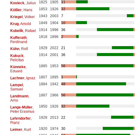
1825
1905
11
Kosleck
, Julius
1853
1926
32
Kößler
, Hans
1943
2003
7
Kriegel
, Volker
1849
1904
10
Krug
, Arnold
1914
1996
36
Kubelík
, Rafael
1818
1896
2
Kufferath
,
Ferdinand
1929
2022
21
Kühn
, Rolf
1914
2001
36
Kukuck
,
Felicitas
1885
1953
56
Künneke
,
Eduard
1807
1895
1
Lachner
, Ignaz
1884
1942
48
Lampel
,
Samuel
1887
1966
56
Landmann
,
Arno
1850
1926
32
Lange-Müller
,
Peter Erasmus
1928
2013
22
Lehrndorfer
,
Franz
1920
1974
30
Leimer
, Kurt