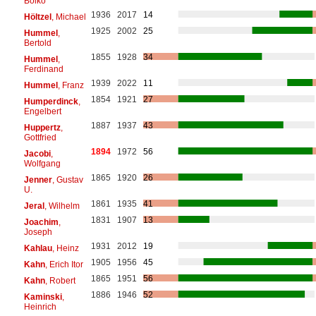
Bolko
1936
2017
14
Höltzel
, Michael
1925
2002
25
Hummel
,
Bertold
1855
1928
34
Hummel
,
Ferdinand
1939
2022
11
Hummel
, Franz
1854
1921
27
Humperdinck
,
Engelbert
1887
1937
43
Huppertz
,
Gottfried
1894
1972
56
Jacobi
,
Wolfgang
1865
1920
26
Jenner
, Gustav
U.
1861
1935
41
Jeral
, Wilhelm
1831
1907
13
Joachim
,
Joseph
1931
2012
19
Kahlau
, Heinz
1905
1956
45
Kahn
, Erich Itor
1865
1951
56
Kahn
, Robert
1886
1946
52
Kaminski
,
Heinrich