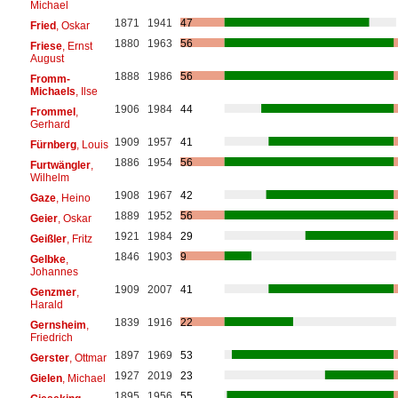
Michael
1871
1941
47
Fried
, Oskar
1880
1963
56
Friese
, Ernst
August
1888
1986
56
Fromm-
Michaels
, Ilse
1906
1984
44
Frommel
,
Gerhard
1909
1957
41
Fürnberg
, Louis
1886
1954
56
Furtwängler
,
Wilhelm
1908
1967
42
Gaze
, Heino
1889
1952
56
Geier
, Oskar
1921
1984
29
Geißler
, Fritz
1846
1903
9
Gelbke
,
Johannes
1909
2007
41
Genzmer
,
Harald
1839
1916
22
Gernsheim
,
Friedrich
1897
1969
53
Gerster
, Ottmar
1927
2019
23
Gielen
, Michael
1895
1956
55