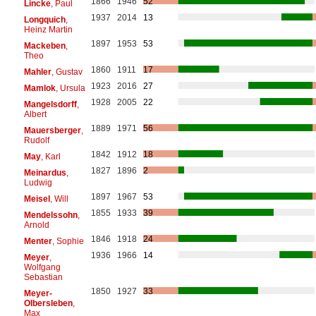
1866
1946
52
Lincke
, Paul
1937
2014
13
Longquich
,
Heinz Martin
1897
1953
53
Mackeben
,
Theo
1860
1911
17
Mahler
, Gustav
1923
2016
27
Mamlok
, Ursula
1928
2005
22
Mangelsdorff
,
Albert
1889
1971
56
Mauersberger
,
Rudolf
1842
1912
18
May
, Karl
1827
1896
2
Meinardus
,
Ludwig
1897
1967
53
Meisel
, Will
1855
1933
39
Mendelssohn
,
Arnold
1846
1918
24
Menter
, Sophie
1936
1966
14
Meyer
,
Wolfgang
Sebastian
1850
1927
33
Meyer-
Olbersleben
,
Max