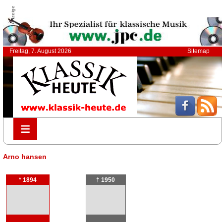
Anzeige
Freitag, 7. August 2026
Sitemap
≡
≡
Arno hansen
* 1894
† 1950