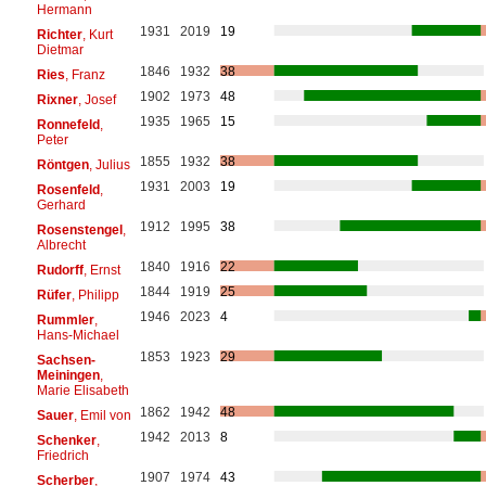
Hermann
1931
2019
19
Richter
, Kurt
Dietmar
1846
1932
38
Ries
, Franz
1902
1973
48
Rixner
, Josef
1935
1965
15
Ronnefeld
,
Peter
1855
1932
38
Röntgen
, Julius
1931
2003
19
Rosenfeld
,
Gerhard
1912
1995
38
Rosenstengel
,
Albrecht
1840
1916
22
Rudorff
, Ernst
1844
1919
25
Rüfer
, Philipp
1946
2023
4
Rummler
,
Hans-Michael
1853
1923
29
Sachsen-
Meiningen
,
Marie Elisabeth
1862
1942
48
Sauer
, Emil von
1942
2013
8
Schenker
,
Friedrich
1907
1974
43
Scherber
,