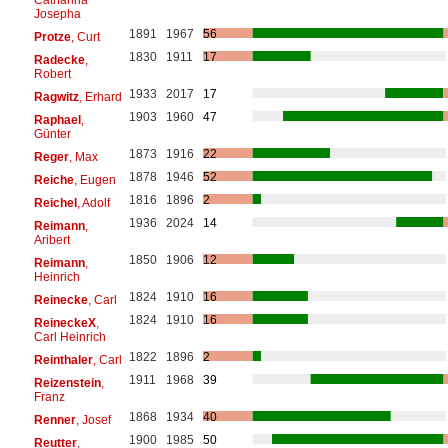
Josepha
1891
1967
56
Protze
, Curt
1830
1911
17
Radecke
,
Robert
1933
2017
17
Ragwitz
, Erhard
1903
1960
47
Raphael
,
Günter
1873
1916
22
Reger
, Max
1878
1946
52
Reiche
, Eugen
1816
1896
2
Reichel
, Adolf
1936
2024
14
Reimann
,
Aribert
1850
1906
12
Reimann
,
Heinrich
1824
1910
16
Reinecke
, Carl
1824
1910
16
ReineckeX
,
Carl Heinrich
1822
1896
2
Reinthaler
, Carl
1911
1968
39
Reizenstein
,
Franz
1868
1934
40
Renner
, Josef
1900
1985
50
Reutter
,