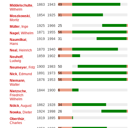
1863
1943
49
Middelschulte
,
Wilhelm
1854
1925
31
Moszkowski
,
Moritz
1925
1966
25
Müller
, Inge
1871
1955
56
Nagel
, Wilhelm
1919
1994
31
Naumilkat
,
Hans
1870
1940
46
Neal
, Heinrich
1859
1902
8
Neuhoff
,
Ludwig
1900
1983
50
Neumeyer
, Fritz
1891
1973
56
Nick
, Edmund
1876
1953
56
Niemann
,
Walter
1844
1900
6
Nietzsche
,
Friedrich
Wilhelm
1862
1928
34
Nölck
, August
1924
1998
26
Nowka
, Dieter
1819
1895
1
Oberthür
,
Charles