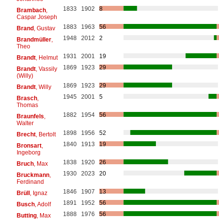
1833
1902
8
Brambach
,
Caspar Joseph
1883
1963
56
Brand
, Gustav
1948
2012
2
Brandmüller
,
Theo
1931
2001
19
Brandt
, Helmut
1869
1923
29
Brandt
, Vassily
(Willy)
1869
1923
29
Brandt
, Willy
1945
2001
5
Brasch
,
Thomas
1882
1954
56
Braunfels
,
Walter
1898
1956
52
Brecht
, Bertolt
1840
1913
19
Bronsart
,
Ingeborg
1838
1920
26
Bruch
, Max
1930
2023
20
Bruckmann
,
Ferdinand
1846
1907
13
Brüll
, Ignaz
1891
1952
56
Busch
, Adolf
1888
1976
56
Butting
, Max