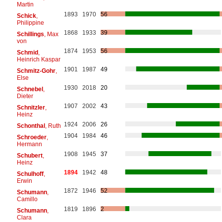
Martin
1893
1970
56
Schick
,
Philippine
1868
1933
39
Schillings
, Max
von
1874
1953
56
Schmid
,
Heinrich Kaspar
1901
1987
49
Schmitz-Gohr
,
Else
1930
2018
20
Schnebel
,
Dieter
1907
2002
43
Schnitzler
,
Heinz
1924
2006
26
Schonthal
, Ruth
1904
1984
46
Schroeder
,
Hermann
1908
1945
37
Schubert
,
Heinz
1894
1942
48
Schulhoff
,
Erwin
1872
1946
52
Schumann
,
Camillo
1819
1896
2
Schumann
,
Clara