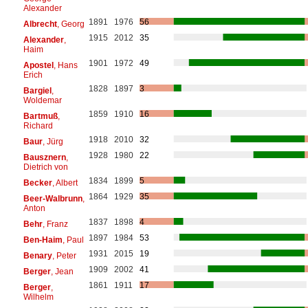
Alexander
1891
1976
56
Albrecht
, Georg
1915
2012
35
Alexander
,
Haim
1901
1972
49
Apostel
, Hans
Erich
1828
1897
3
Bargiel
,
Woldemar
1859
1910
16
Bartmuß
,
Richard
1918
2010
32
Baur
, Jürg
1928
1980
22
Bausznern
,
Dietrich von
1834
1899
5
Becker
, Albert
1864
1929
35
Beer-Walbrunn
,
Anton
1837
1898
4
Behr
, Franz
1897
1984
53
Ben-Haim
, Paul
1931
2015
19
Benary
, Peter
1909
2002
41
Berger
, Jean
1861
1911
17
Berger
,
Wilhelm