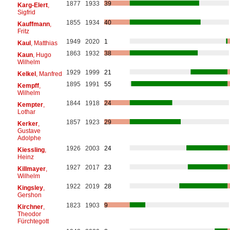
1877
1933
39
Karg-Elert
,
Sigfrid
1855
1934
40
Kauffmann
,
Fritz
1949
2020
1
Kaul
, Matthias
1863
1932
38
Kaun
, Hugo
Wilhelm
1929
1999
21
Kelkel
, Manfred
1895
1991
55
Kempff
,
Wilhelm
1844
1918
24
Kempter
,
Lothar
1857
1923
29
Kerker
,
Gustave
Adolphe
1926
2003
24
Kiessling
,
Heinz
1927
2017
23
Killmayer
,
Wilhelm
1922
2019
28
Kingsley
,
Gershon
1823
1903
9
Kirchner
,
Theodor
Fürchtegott