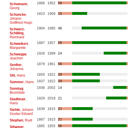
1866
1952
56
Schumann
,
Georg
1823
1909
15
Schuncke
,
Johann
Gottfried Hugo
1904
1985
46
Schwarz-
Schilling
,
Reinhard
1887
1957
56
Schweikert
,
Margarete
1926
1999
24
Schweppe
,
Joachim
1879
1961
56
Senfter
,
Johanna
1850
1922
28
Sitt
, Hans
1837
1922
28
Sommer
, Hans
1936
2002
14
Sonntag
,
Brunhilde
1929
2019
21
Stadlmair
,
Hans
1839
1915
21
Stehle
, Johann
Gustav Eduard
1887
1915
21
Stephan
, Rudi
1885
1955
56
Sthamer
,