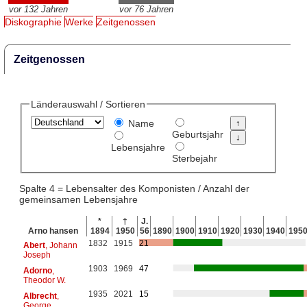
vor 132 Jahren
vor 76 Jahren
Diskographie
Werke
Zeitgenossen
Zeitgenossen
Länderauswahl / Sortieren
Name
Geburtsjahr
Lebensjahre
Sterbejahr
Spalte 4 = Lebensalter des Komponisten / Anzahl der
gemeinsamen Lebensjahre
*
†
J.
Arno hansen
1894
1950
56
1890
1900
1910
1920
1930
1940
195
1832
1915
21
Abert
, Johann
Joseph
1903
1969
47
Adorno
,
Theodor W.
1935
2021
15
Albrecht
,
George