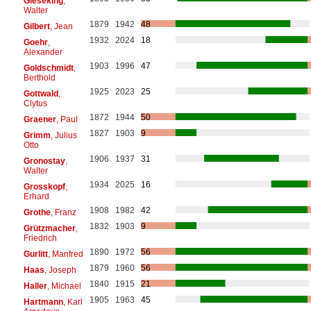
Gieseking
,
Walter
1879
1942
48
Gilbert
, Jean
1932
2024
18
Goehr
,
Alexander
1903
1996
47
Goldschmidt
,
Berthold
1925
2023
25
Gottwald
,
Clytus
1872
1944
50
Graener
, Paul
1827
1903
9
Grimm
, Julius
Otto
1906
1937
31
Gronostay
,
Walter
1934
2025
16
Grosskopf
,
Erhard
1908
1982
42
Grothe
, Franz
1832
1903
9
Grützmacher
,
Friedrich
1890
1972
56
Gurlitt
, Manfred
1879
1960
56
Haas
, Joseph
1840
1915
21
Haller
, Michael
1905
1963
45
Hartmann
, Karl