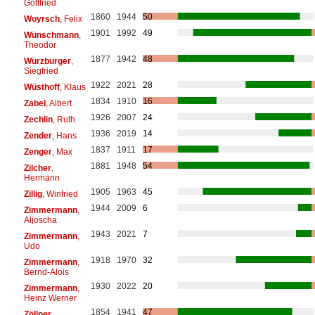
Gottfried
1860
1944
50
Woyrsch
, Felix
1901
1992
49
Wünschmann
,
Theodor
1877
1942
48
Würzburger
,
Siegfried
1922
2021
28
Wüsthoff
, Klaus
1834
1910
16
Zabel
, Albert
1926
2007
24
Zechlin
, Ruth
1936
2019
14
Zender
, Hans
1837
1911
17
Zenger
, Max
1881
1948
54
Zilcher
,
Hermann
1905
1963
45
Zillig
, Winfried
1944
2009
6
Zimmermann
,
Aljoscha
1943
2021
7
Zimmermann
,
Udo
1918
1970
32
Zimmermann
,
Bernd-Alois
1930
2022
20
Zimmermann
,
Heinz Werner
1854
1941
47
Zöllner
,