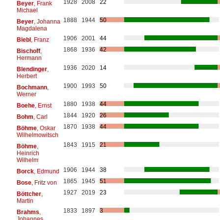
1928
2008
22
Beyer
, Frank
Michael
1888
1944
50
Beyer
, Johanna
Magdalena
1906
2001
44
Biebl
, Franz
1868
1936
42
Bischoff
,
Hermann
1936
2020
14
Blendinger
,
Herbert
1900
1993
50
Bochmann
,
Werner
1880
1938
44
Boehe
, Ernst
1844
1920
26
Bohm
, Carl
1870
1938
44
Böhme
, Oskar
Wilhelmowitsch
1843
1915
21
Böhme
,
Heinrich
Wilhelm
1906
1944
38
Borck
, Edmund
1865
1945
51
Bose
, Fritz von
1927
2019
23
Böttcher
,
Martin
1833
1897
3
Brahms
,
Johannes