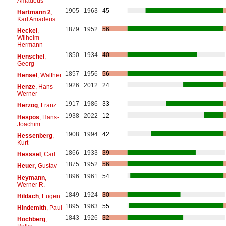
Amadeus
1905
1963
45
Hartmann 2
,
Karl Amadeus
1879
1952
56
Heckel
,
Wilhelm
Hermann
1850
1934
40
Henschel
,
Georg
1857
1956
56
Hensel
, Walther
1926
2012
24
Henze
, Hans
Werner
1917
1986
33
Herzog
, Franz
1938
2022
12
Hespos
, Hans-
Joachim
1908
1994
42
Hessenberg
,
Kurt
1866
1933
39
Hesssel
, Carl
1875
1952
56
Heuer
, Gustav
1896
1961
54
Heymann
,
Werner R.
1849
1924
30
Hildach
, Eugen
1895
1963
55
Hindemith
, Paul
1843
1926
32
Hochberg
,