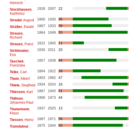
Heinrich
1928
2007
22
Stockhausen
,
Karlheinz
1860
1930
36
Stradal
, August
1867
1933
39
Sträßer
, Ewald
1864
1949
55
Strauss
,
Richard
1822
1905
11
Strauss
, Franz
1930
2011
20
Strittmatter
,
Eva
1857
1938
44
Taschek
,
Franziska
1864
1922
28
Teike
, Carl
1903
1982
47
Thate
, Albert
1934
2024
16
Thiele
, Siegfried
1867
1945
51
Thiessen
, Karl
1906
1973
44
Thilman
,
Johannes Paul
1937
2025
13
Thunemann
,
Klaus
1887
1971
56
Tiessen
, Heinz
1875
1944
50
Translateur
,