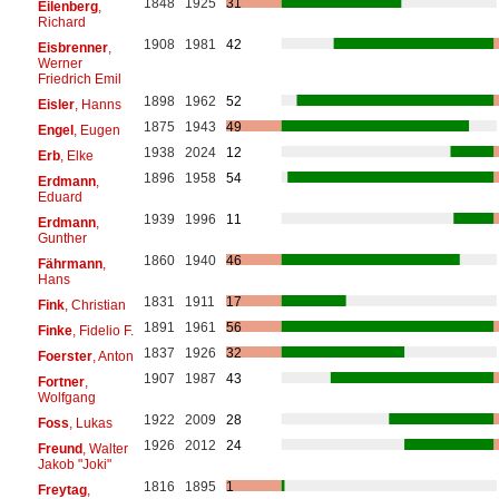
1848
1925
31
Eilenberg
,
Richard
1908
1981
42
Eisbrenner
,
Werner
Friedrich Emil
1898
1962
52
Eisler
, Hanns
1875
1943
49
Engel
, Eugen
1938
2024
12
Erb
, Elke
1896
1958
54
Erdmann
,
Eduard
1939
1996
11
Erdmann
,
Gunther
1860
1940
46
Fährmann
,
Hans
1831
1911
17
Fink
, Christian
1891
1961
56
Finke
, Fidelio F.
1837
1926
32
Foerster
, Anton
1907
1987
43
Fortner
,
Wolfgang
1922
2009
28
Foss
, Lukas
1926
2012
24
Freund
, Walter
Jakob "Joki"
1816
1895
1
Freytag
,