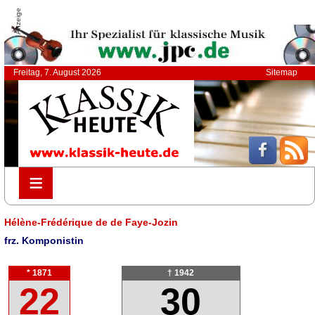
Anzeige
Freitag, 7. August 2026
Sitemap
≡
≡
Hélène-Frédérique de de Faye-Jozin
frz. Komponistin
* 1871
† 1942
22
30