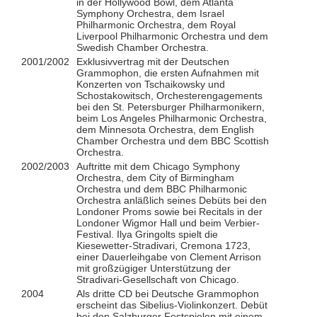
in der Hollywood Bowl, dem Atlanta
Symphony Orchestra, dem Israel
Philharmonic Orchestra, dem Royal
Liverpool Philharmonic Orchestra und dem
Swedish Chamber Orchestra.
2001/2002
Exklusivvertrag mit der Deutschen
Grammophon, die ersten Aufnahmen mit
Konzerten von Tschaikowsky und
Schostakowitsch, Orchesterengagements
bei den St. Petersburger Philharmonikern,
beim Los Angeles Philharmonic Orchestra,
dem Minnesota Orchestra, dem English
Chamber Orchestra und dem BBC Scottish
Orchestra.
2002/2003
Auftritte mit dem Chicago Symphony
Orchestra, dem City of Birmingham
Orchestra und dem BBC Philharmonic
Orchestra anläßlich seines Debüts bei den
Londoner Proms sowie bei Recitals in der
Londoner Wigmor Hall und beim Verbier-
Festival. Ilya Gringolts spielt die
Kiesewetter-Stradivari, Cremona 1723,
einer Dauerleihgabe von Clement Arrison
mit großzügiger Unterstützung der
Stradivari-Gesellschaft von Chicago.
2004
Als dritte CD bei Deutsche Grammophon
erscheint das Sibelius-Violinkonzert. Debüt
bei den Salzburger Festspielen mit einem