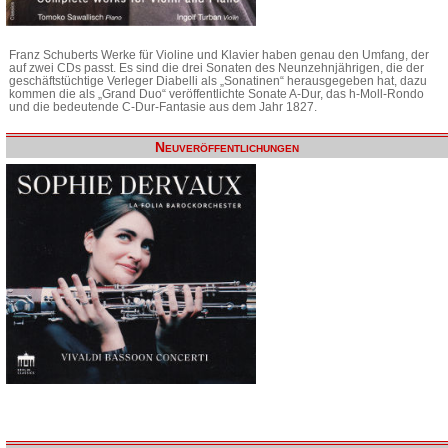
Franz Schuberts Werke für Violine und Klavier haben genau den Umfang, der
auf zwei CDs passt. Es sind die drei Sonaten des Neunzehnjährigen, die der
geschäftstüchtige Verleger Diabelli als „Sonatinen“ herausgegeben hat, dazu
kommen die als „Grand Duo“ veröffentlichte Sonate A-Dur, das h-Moll-Rondo
und die bedeutende C-Dur-Fantasie aus dem Jahr 1827.
Neuveröffentlichungen