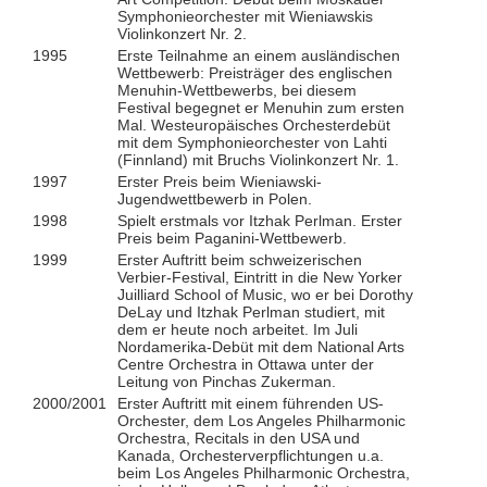
Symphonieorchester mit Wieniawskis
Violinkonzert Nr. 2.
1995
Erste Teilnahme an einem ausländischen
Wettbewerb: Preisträger des englischen
Menuhin-Wettbewerbs, bei diesem
Festival begegnet er Menuhin zum ersten
Mal. Westeuropäisches Orchesterdebüt
mit dem Symphonieorchester von Lahti
(Finnland) mit Bruchs Violinkonzert Nr. 1.
1997
Erster Preis beim Wieniawski-
Jugendwettbewerb in Polen.
1998
Spielt erstmals vor Itzhak Perlman. Erster
Preis beim Paganini-Wettbewerb.
1999
Erster Auftritt beim schweizerischen
Verbier-Festival, Eintritt in die New Yorker
Juilliard School of Music, wo er bei Dorothy
DeLay und Itzhak Perlman studiert, mit
dem er heute noch arbeitet. Im Juli
Nordamerika-Debüt mit dem National Arts
Centre Orchestra in Ottawa unter der
Leitung von Pinchas Zukerman.
2000/2001
Erster Auftritt mit einem führenden US-
Orchester, dem Los Angeles Philharmonic
Orchestra, Recitals in den USA und
Kanada, Orchesterverpflichtungen u.a.
beim Los Angeles Philharmonic Orchestra,