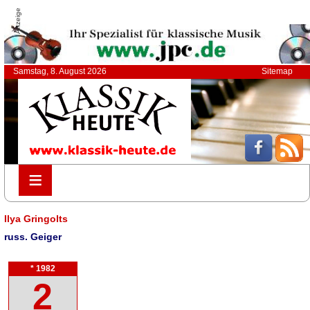
Anzeige
Samstag, 8. August 2026
Sitemap
≡
≡
Ilya Gringolts
russ. Geiger
* 1982
2