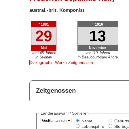
austral.-brit. Komponist
* 1881
† 1916
29
13
Mai
November
vor 145 Jahren
vor 110 Jahren
in Sydney
in Beaucourt-sur-l’Ancre
Diskographie
Werke
Zeitgenossen
Zeitgenossen
Länderauswahl / Sortieren
Name
Geburts
Lebensjahre
Sterbej