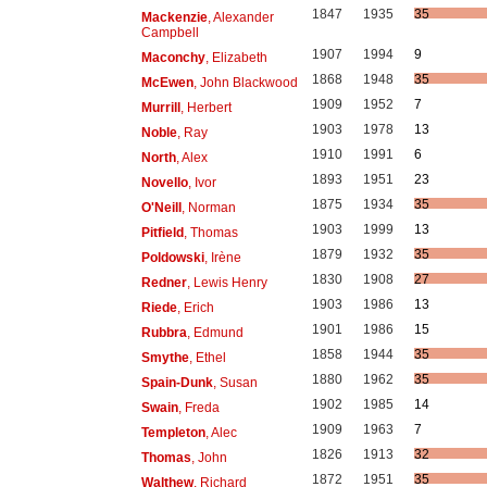
1847
1935
35
Mackenzie
, Alexander
Campbell
1907
1994
9
Maconchy
, Elizabeth
1868
1948
35
McEwen
, John Blackwood
1909
1952
7
Murrill
, Herbert
1903
1978
13
Noble
, Ray
1910
1991
6
North
, Alex
1893
1951
23
Novello
, Ivor
1875
1934
35
O'Neill
, Norman
1903
1999
13
Pitfield
, Thomas
1879
1932
35
Poldowski
, Irène
1830
1908
27
Redner
, Lewis Henry
1903
1986
13
Riede
, Erich
1901
1986
15
Rubbra
, Edmund
1858
1944
35
Smythe
, Ethel
1880
1962
35
Spain-Dunk
, Susan
1902
1985
14
Swain
, Freda
1909
1963
7
Templeton
, Alec
1826
1913
32
Thomas
, John
1872
1951
35
Walthew
, Richard