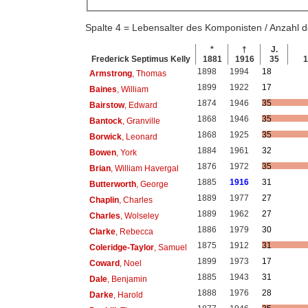
Spalte 4 = Lebensalter des Komponisten / Anzahl
*
†
J.
Frederick Septimus Kelly
1881
1916
35
1
1898
1994
18
Armstrong
, Thomas
1899
1922
17
Baines
, William
1874
1946
35
Bairstow
, Edward
1868
1946
35
Bantock
, Granville
1868
1925
35
Borwick
, Leonard
1884
1961
32
Bowen
, York
1876
1972
35
Brian
, William Havergal
1885
1916
31
Butterworth
, George
1889
1977
27
Chaplin
, Charles
1889
1962
27
Charles
, Wolseley
1886
1979
30
Clarke
, Rebecca
1875
1912
31
Coleridge-Taylor
, Samuel
1899
1973
17
Coward
, Noel
1885
1943
31
Dale
, Benjamin
1888
1976
28
Darke
, Harold