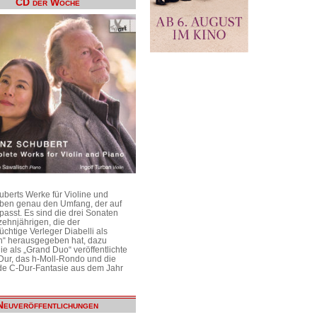
CD der Woche
uberts Werke für Violine und
aben genau den Umfang, der auf
passt. Es sind die drei Sonaten
ehnjährigen, die der
üchtige Verleger Diabelli als
n“ herausgegeben hat, dazu
e als „Grand Duo“ veröffentlichte
Dur, das h-Moll-Rondo und die
e C-Dur-Fantasie aus dem Jahr
Neuveröffentlichungen