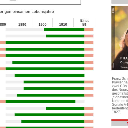
 der gemeinsamen Lebensjahre
Eintr.
880
1890
1900
1910
59
Franz Sch
Klavier h
zwei CDs 
des Neunz
geschäftst
„Sonatine
kommen di
Sonate A-
bedeutend
1827.