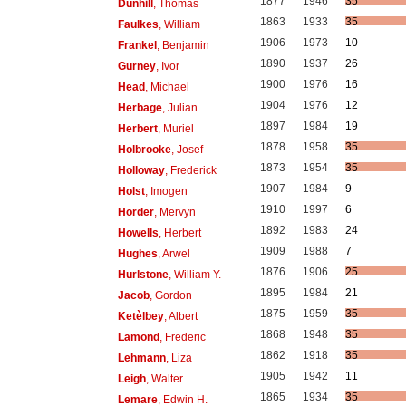
1877
1946
35
Dunhill
, Thomas
1863
1933
35
Faulkes
, William
1906
1973
10
Frankel
, Benjamin
1890
1937
26
Gurney
, Ivor
1900
1976
16
Head
, Michael
1904
1976
12
Herbage
, Julian
1897
1984
19
Herbert
, Muriel
1878
1958
35
Holbrooke
, Josef
1873
1954
35
Holloway
, Frederick
1907
1984
9
Holst
, Imogen
1910
1997
6
Horder
, Mervyn
1892
1983
24
Howells
, Herbert
1909
1988
7
Hughes
, Arwel
1876
1906
25
Hurlstone
, William Y.
1895
1984
21
Jacob
, Gordon
1875
1959
35
Ketèlbey
, Albert
1868
1948
35
Lamond
, Frederic
1862
1918
35
Lehmann
, Liza
1905
1942
11
Leigh
, Walter
1865
1934
35
Lemare
, Edwin H.