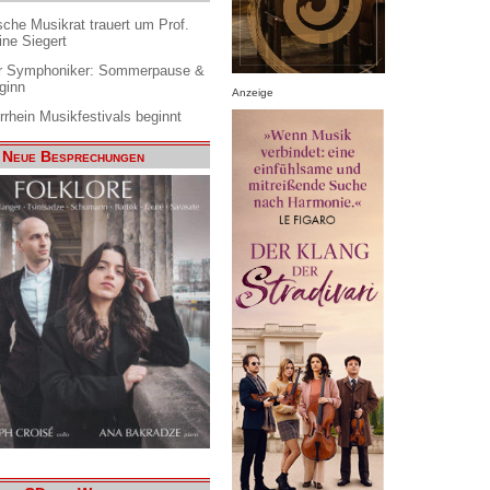
che Musikrat trauert um Prof.
ine Siegert
 Symphoniker: Sommerpause &
ginn
Anzeige
rrhein Musikfestivals beginnt
Neue Besprechungen