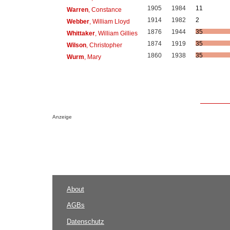
1905
1984
11
Warren
, Constance
1914
1982
2
Webber
, William Lloyd
1876
1944
35
Whittaker
, William Gillies
1874
1919
35
Wilson
, Christopher
1860
1938
35
Wurm
, Mary
Anzeige
About
AGBs
Datenschutz