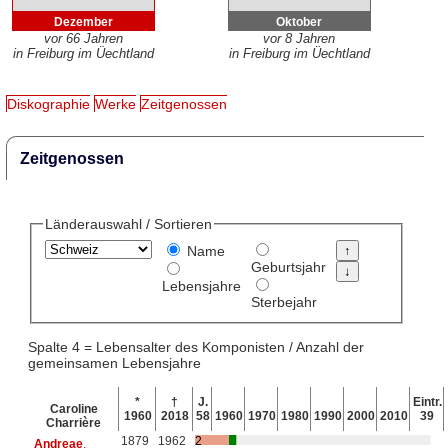
Dezember
Oktober
vor 66 Jahren
vor 8 Jahren
in Freiburg im Üechtland
in Freiburg im Üechtland
Diskographie
Werke
Zeitgenossen
Zeitgenossen
Länderauswahl / Sortieren
Name
Geburtsjahr
Lebensjahre
Sterbejahr
Spalte 4 = Lebensalter des Komponisten / Anzahl der
gemeinsamen Lebensjahre
*
†
J.
Eintr.
Caroline
1960
2018
58
1960
1970
1980
1990
2000
2010
39
Charrière
1879
1962
2
Andreae
,