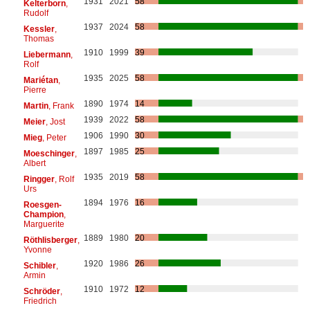
1931
2021
58
Kelterborn
,
Rudolf
1937
2024
58
Kessler
,
Thomas
1910
1999
39
Liebermann
,
Rolf
1935
2025
58
Mariétan
,
Pierre
1890
1974
14
Martin
, Frank
1939
2022
58
Meier
, Jost
1906
1990
30
Mieg
, Peter
1897
1985
25
Moeschinger
,
Albert
1935
2019
58
Ringger
, Rolf
Urs
1894
1976
16
Roesgen-
Champion
,
Marguerite
1889
1980
20
Röthlisberger
,
Yvonne
1920
1986
26
Schibler
,
Armin
1910
1972
12
Schröder
,
Friedrich