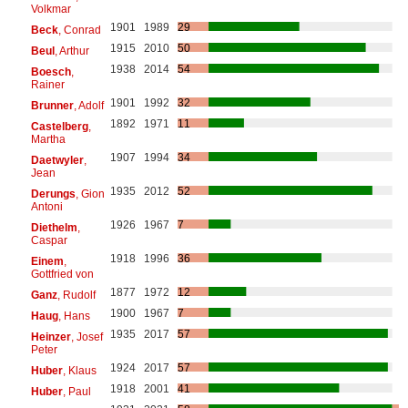
Volkmar
1901
1989
29
Beck
, Conrad
1915
2010
50
Beul
, Arthur
1938
2014
54
Boesch
,
Rainer
1901
1992
32
Brunner
, Adolf
1892
1971
11
Castelberg
,
Martha
1907
1994
34
Daetwyler
,
Jean
1935
2012
52
Derungs
, Gion
Antoni
1926
1967
7
Diethelm
,
Caspar
1918
1996
36
Einem
,
Gottfried von
1877
1972
12
Ganz
, Rudolf
1900
1967
7
Haug
, Hans
1935
2017
57
Heinzer
, Josef
Peter
1924
2017
57
Huber
, Klaus
1918
2001
41
Huber
, Paul