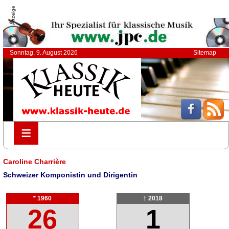
Anzeige
Sonntag, 9. August 2026
Sitemap
≡
≡
Caroline Charrière
Schweizer Komponistin und Dirigentin
* 1960
† 2018
26
1