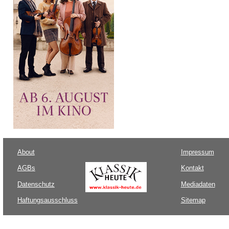
About
Impressum
AGBs
Kontakt
Datenschutz
Mediadaten
Haftungsausschluss
Sitemap