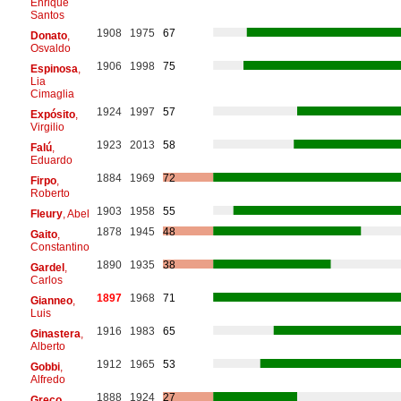
Enrique
Santos
1908
1975
67
Donato
,
Osvaldo
1906
1998
75
Espinosa
,
Lia
Cimaglia
1924
1997
57
Expósito
,
Virgilio
1923
2013
58
Falú
,
Eduardo
1884
1969
72
Firpo
,
Roberto
1903
1958
55
Fleury
, Abel
1878
1945
48
Gaito
,
Constantino
1890
1935
38
Gardel
,
Carlos
1897
1968
71
Gianneo
,
Luis
1916
1983
65
Ginastera
,
Alberto
1912
1965
53
Gobbi
,
Alfredo
1888
1924
27
Greco
,