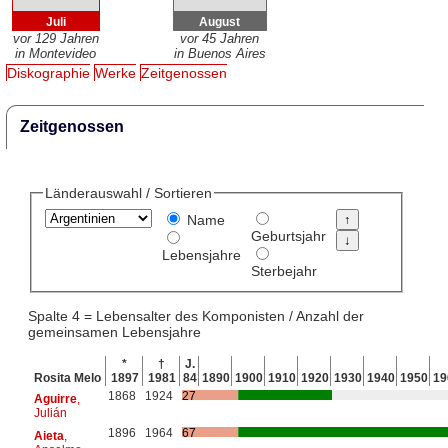
Juli
August
vor 129 Jahren
vor 45 Jahren
in Montevideo
in Buenos Aires
Diskographie
Werke
Zeitgenossen
Zeitgenossen
Länderauswahl / Sortieren
Name
Geburtsjahr
Lebensjahre
Sterbejahr
Spalte 4 = Lebensalter des Komponisten / Anzahl der
gemeinsamen Lebensjahre
*
†
J.
Rosita Melo
1897
1981
84
1890
1900
1910
1920
1930
1940
1950
19
1868
1924
27
Aguirre
,
Julián
1896
1964
67
Aieta
,