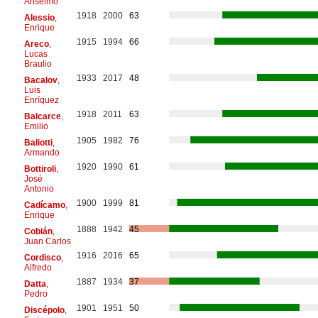
Anselmo
1918
2000
63
Alessio
,
Enrique
1915
1994
66
Areco
,
Lucas
Braulio
1933
2017
48
Bacalov
,
Luis
Enríquez
1918
2011
63
Balcarce
,
Emilio
1905
1982
76
Baliotti
,
Armando
1920
1990
61
Bottiroli
,
José
Antonio
1900
1999
81
Cadícamo
,
Enrique
1888
1942
45
Cobián
,
Juan Carlos
1916
2016
65
Cordisco
,
Alfredo
1887
1934
37
Datta
,
Pedro
1901
1951
50
Discépolo
,