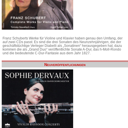
Franz Schuberts Werke für Violine und Klavier haben genau den Umfang, der
auf zwei CDs passt. Es sind die drei Sonaten des Neunzehnjährigen, die der
geschäftstüchtige Verleger Diabelli als „Sonatinen“ herausgegeben hat, dazu
kommen die als „Grand Duo“ veröffentlichte Sonate A-Dur, das h-Moll-Rondo
und die bedeutende C-Dur-Fantasie aus dem Jahr 1827.
Neuveröffentlichungen