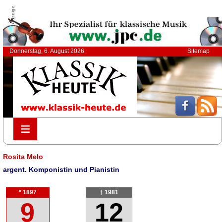
Anzeige
Donnerstag, 6. August 2026
Sitemap
≡
≡
Rosita Melo
argent. Komponistin und Pianistin
* 1897
† 1981
9
12