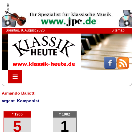
Anzeige
Sonntag, 9. August 2026
Sitemap
≡
≡
Armando Baliotti
argent. Komponist
* 1905
† 1982
5
1