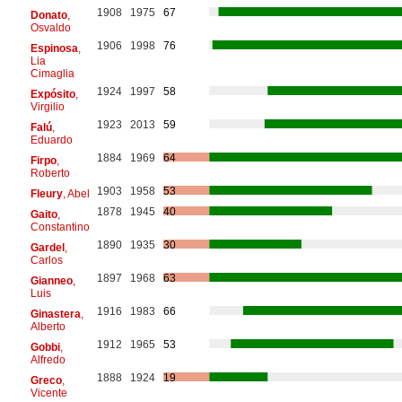
1908
1975
67
Donato
,
Osvaldo
1906
1998
76
Espinosa
,
Lia
Cimaglia
1924
1997
58
Expósito
,
Virgilio
1923
2013
59
Falú
,
Eduardo
1884
1969
64
Firpo
,
Roberto
1903
1958
53
Fleury
, Abel
1878
1945
40
Gaito
,
Constantino
1890
1935
30
Gardel
,
Carlos
1897
1968
63
Gianneo
,
Luis
1916
1983
66
Ginastera
,
Alberto
1912
1965
53
Gobbi
,
Alfredo
1888
1924
19
Greco
,
Vicente