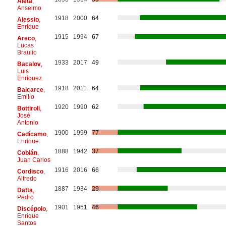
Aieta
,
Anselmo
1918
2000
64
Alessio
,
Enrique
1915
1994
67
Areco
,
Lucas
Braulio
1933
2017
49
Bacalov
,
Luis
Enríquez
1918
2011
64
Balcarce
,
Emilio
1920
1990
62
Bottiroli
,
José
Antonio
1900
1999
77
Cadícamo
,
Enrique
1888
1942
37
Cobián
,
Juan Carlos
1916
2016
66
Cordisco
,
Alfredo
1887
1934
29
Datta
,
Pedro
1901
1951
46
Discépolo
,
Enrique
Santos