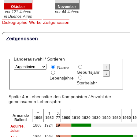
Oktober
November
vor 121 Jahren
vor 44 Jahren
in Buenos Aires
Diskographie
Werke
Zeitgenossen
Zeitgenossen
Länderauswahl / Sortieren
Name
Geburtsjahr
Lebensjahre
Sterbejahr
Spalte 4 = Lebensalter des Komponisten / Anzahl der
gemeinsamen Lebensjahre
*
†
J.
Armando
1905
1982
77
1900
1910
1920
1930
1940
1950
1960
19
Baliotti
1868
1924
19
Aguirre
,
Julián
1896
1964
59