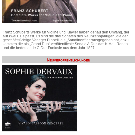
Franz Schuberts Werke für Violine und Klavier haben genau den Umfang, der
auf zwei CDs passt. Es sind die drei Sonaten des Neunzehnjährigen, die der
geschäftstüchtige Verleger Diabelli als „Sonatinen“ herausgegeben hat, dazu
kommen die als „Grand Duo“ veröffentlichte Sonate A-Dur, das h-Moll-Rondo
und die bedeutende C-Dur-Fantasie aus dem Jahr 1827.
Neuveröffentlichungen