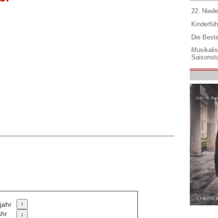
22. Niede
Kinderfüh
Die Best
Musikali
Saisonsta
jahr
ahr