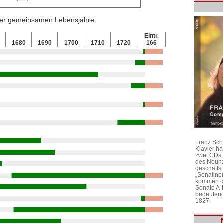
 der gemeinsamen Lebensjahre
Eintr.
0
1680
1690
1700
1710
1720
166
Franz Sch
Klavier h
zwei CDs 
des Neunz
geschäftst
„Sonatine
kommen di
Sonate A-
bedeutend
1827.