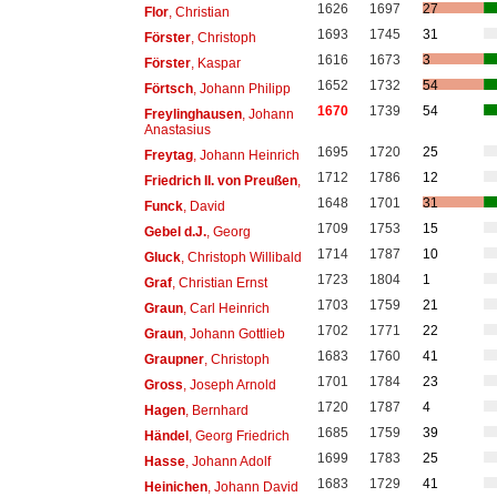
1626
1697
27
Flor
, Christian
1693
1745
31
Förster
, Christoph
1616
1673
3
Förster
, Kaspar
1652
1732
54
Förtsch
, Johann Philipp
1670
1739
54
Freylinghausen
, Johann
Anastasius
1695
1720
25
Freytag
, Johann Heinrich
1712
1786
12
Friedrich II. von Preußen
,
1648
1701
31
Funck
, David
1709
1753
15
Gebel d.J.
, Georg
1714
1787
10
Gluck
, Christoph Willibald
1723
1804
1
Graf
, Christian Ernst
1703
1759
21
Graun
, Carl Heinrich
1702
1771
22
Graun
, Johann Gottlieb
1683
1760
41
Graupner
, Christoph
1701
1784
23
Gross
, Joseph Arnold
1720
1787
4
Hagen
, Bernhard
1685
1759
39
Händel
, Georg Friedrich
1699
1783
25
Hasse
, Johann Adolf
1683
1729
41
Heinichen
, Johann David