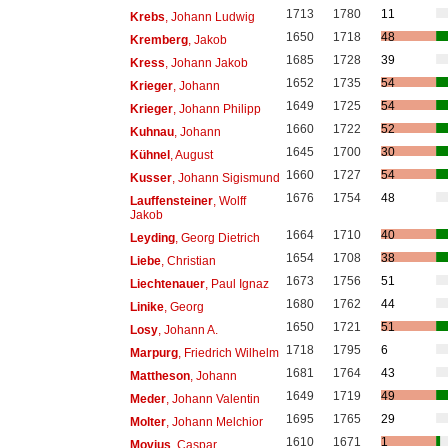
1713
1780
11
Krebs
, Johann Ludwig
1650
1718
48
Kremberg
, Jakob
1685
1728
39
Kress
, Johann Jakob
1652
1735
54
Krieger
, Johann
1649
1725
54
Krieger
, Johann Philipp
1660
1722
52
Kuhnau
, Johann
1645
1700
30
Kühnel
, August
1660
1727
54
Kusser
, Johann Sigismund
1676
1754
48
Lauffensteiner
, Wolff
Jakob
1664
1710
40
Leyding
, Georg Dietrich
1654
1708
38
Liebe
, Christian
1673
1756
51
Liechtenauer
, Paul Ignaz
1680
1762
44
Linike
, Georg
1650
1721
51
Losy
, Johann A.
1718
1795
6
Marpurg
, Friedrich Wilhelm
1681
1764
43
Mattheson
, Johann
1649
1719
49
Meder
, Johann Valentin
1695
1765
29
Molter
, Johann Melchior
1610
1671
1
Movius
, Caspar