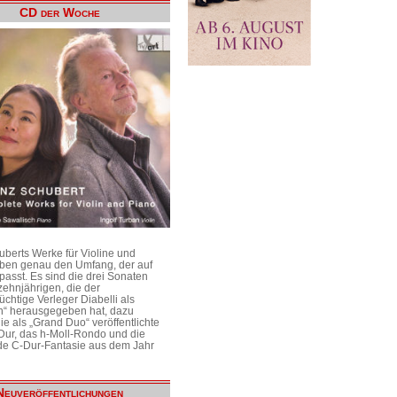
CD der Woche
uberts Werke für Violine und
aben genau den Umfang, der auf
passt. Es sind die drei Sonaten
ehnjährigen, die der
üchtige Verleger Diabelli als
n“ herausgegeben hat, dazu
e als „Grand Duo“ veröffentlichte
Dur, das h-Moll-Rondo und die
e C-Dur-Fantasie aus dem Jahr
Neuveröffentlichungen