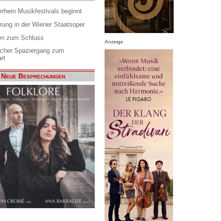
rrhein Musikfestivals beginnt
rung in der Wiener Staatsoper
en zum Schluss
Anzeige
scher Spaziergang zum
rt
Neue Besprechungen