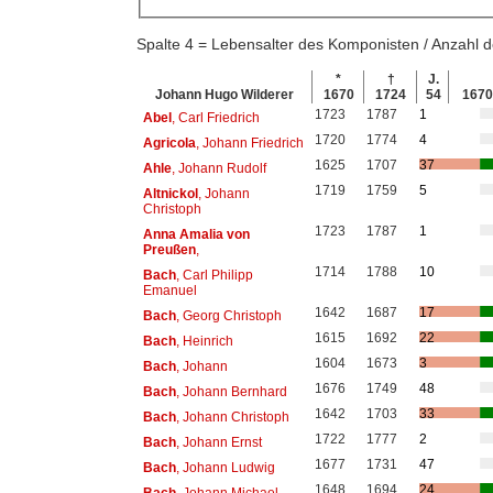
Spalte 4 = Lebensalter des Komponisten / Anzahl
*
†
J.
Johann Hugo Wilderer
1670
1724
54
167
1723
1787
1
Abel
, Carl Friedrich
1720
1774
4
Agricola
, Johann Friedrich
1625
1707
37
Ahle
, Johann Rudolf
1719
1759
5
Altnickol
, Johann
Christoph
1723
1787
1
Anna Amalia von
Preußen
,
1714
1788
10
Bach
, Carl Philipp
Emanuel
1642
1687
17
Bach
, Georg Christoph
1615
1692
22
Bach
, Heinrich
1604
1673
3
Bach
, Johann
1676
1749
48
Bach
, Johann Bernhard
1642
1703
33
Bach
, Johann Christoph
1722
1777
2
Bach
, Johann Ernst
1677
1731
47
Bach
, Johann Ludwig
1648
1694
24
Bach
, Johann Michael