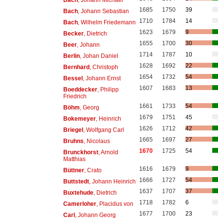
1685
1750
39
Bach
, Johann Sebastian
1710
1784
14
Bach
, Wilhelm Friedemann
1623
1679
9
Becker
, Dietrich
1655
1700
30
Beer
, Johann
1714
1787
10
Berlin
, Johan Daniel
1628
1692
22
Bernhard
, Christoph
1654
1732
54
Bessel
, Johann Ernst
1607
1683
13
Boeddecker
, Philipp
Friedrich
1661
1733
54
Böhm
, Georg
1679
1751
45
Bokemeyer
, Heinrich
1626
1712
42
Briegel
, Wolfgang Carl
1665
1697
27
Bruhns
, Nicolaus
1670
1725
54
Brunckhorst
, Arnold
Matthias
1616
1679
9
Büttner
, Crato
1666
1727
54
Buttstedt
, Johann Heinrich
1637
1707
37
Buxtehude
, Dietrich
1718
1782
6
Camerloher
, Placidus von
1677
1700
23
Carl
, Johann Georg