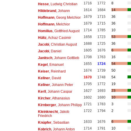
1716
1772
8
Hesse
, Ludwig Christian
1614
1684
14
Hildebrand
, Johann
1679
1715
36
Hoffmann
, Georg Melchior
1679
1715
36
Hoffmann
, Melchior
1714
1785
10
Homilius
, Gottfried August
1658
1723
53
Hültz
, Achaz Casimir
1688
1725
36
Jacobi
, Christian August
1605
1676
6
Jacobi
, Daniel
1708
1763
16
Janitsch
, Johann Gottlieb
1655
1724
54
Kegel
, Emanuel
1674
1739
50
Keiser
, Reinhard
1670
1748
54
Kellner
, David
1705
1772
19
Kellner
, Johann Peter
1627
1693
23
Kerll
, Johann Caspar
1602
1680
10
Kircher
, Athanasius
1721
1783
3
Kirnberger
, Johann Philipp
1722
1794
2
Kleinknecht
, Jakob
Friedrich
1633
1676
6
Knüpfer
, Sebastian
1714
1791
10
Kobrich
, Johann Anton