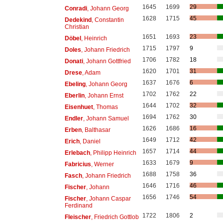
1645
1699
29
Conradi
, Johann Georg
1628
1715
45
Dedekind
, Constantin
Christian
1651
1693
23
Döbel
, Heinrich
1715
1797
9
Doles
, Johann Friedrich
1706
1782
18
Donati
, Johann Gottfried
1620
1701
31
Drese
, Adam
1637
1676
6
Ebeling
, Johann Georg
1702
1762
22
Eberlin
, Johann Ernst
1644
1702
32
Eisenhuet
, Thomas
1694
1762
30
Endler
, Johann Samuel
1626
1686
16
Erben
, Balthasar
1649
1712
42
Erich
, Daniel
1657
1714
44
Erlebach
, Philipp Heinrich
1633
1679
9
Fabricius
, Werner
1688
1758
36
Fasch
, Johann Friedrich
1646
1716
46
Fischer
, Johann
1656
1746
54
Fischer
, Johann Caspar
Ferdinand
1722
1806
2
Fleischer
, Friedrich Gottlob