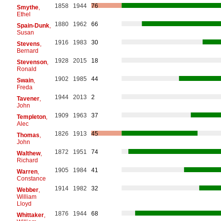
1858
1944
76
Smythe
,
Ethel
1880
1962
66
Spain-Dunk
,
Susan
1916
1983
30
Stevens
,
Bernard
1928
2015
18
Stevenson
,
Ronald
1902
1985
44
Swain
,
Freda
1944
2013
2
Tavener
,
John
1909
1963
37
Templeton
,
Alec
1826
1913
45
Thomas
,
John
1872
1951
74
Walthew
,
Richard
1905
1984
41
Warren
,
Constance
1914
1982
32
Webber
,
William
Lloyd
1876
1944
68
Whittaker
,