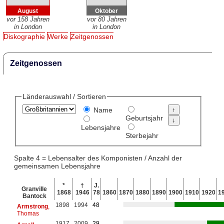
August
Oktober
vor 158 Jahren
vor 80 Jahren
in London
in London
Diskographie
Werke
Zeitgenossen
Zeitgenossen
Länderauswahl / Sortieren
Name
Geburtsjahr
Lebensjahre
Sterbejahr
Spalte 4 = Lebensalter des Komponisten / Anzahl der
gemeinsamen Lebensjahre
*
†
J.
Granville
1868
1946
78
1860
1870
1880
1890
1900
1910
1920
1
Bantock
1898
1994
48
Armstrong
,
Thomas
1917
2009
29