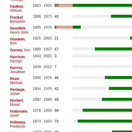
1863
1933
65
Faulkes
,
William
1906
1973
40
Frankel
,
Benjamin
1805
1876
8
Gauntlett
,
Henry John
1925
2003
21
Goodwin
,
Ron
1890
1937
47
Gurney
, Ivor
1943
2001
3
Harrison
,
George
1939
2012
7
Harvey
,
Jonathan
1900
1976
46
Head
,
Michael
1904
1976
42
Herbage
,
Julian
1897
1984
49
Herbert
,
Muriel
1878
1958
68
Holbrooke
,
Josef
1873
1954
73
Holloway
,
Frederick