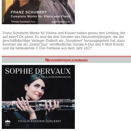
Franz Schuberts Werke für Violine und Klavier haben genau den Umfang, der
auf zwei CDs passt. Es sind die drei Sonaten des Neunzehnjährigen, die der
geschäftstüchtige Verleger Diabelli als „Sonatinen“ herausgegeben hat, dazu
kommen die als „Grand Duo“ veröffentlichte Sonate A-Dur, das h-Moll-Rondo
und die bedeutende C-Dur-Fantasie aus dem Jahr 1827.
Neuveröffentlichungen