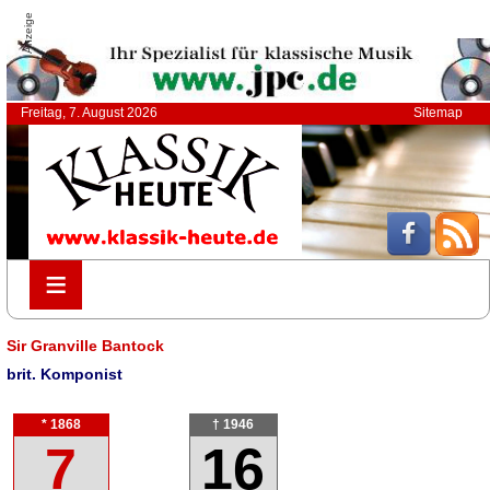
Anzeige
Freitag, 7. August 2026
Sitemap
≡
≡
Sir Granville Bantock
brit. Komponist
* 1868
† 1946
7
16