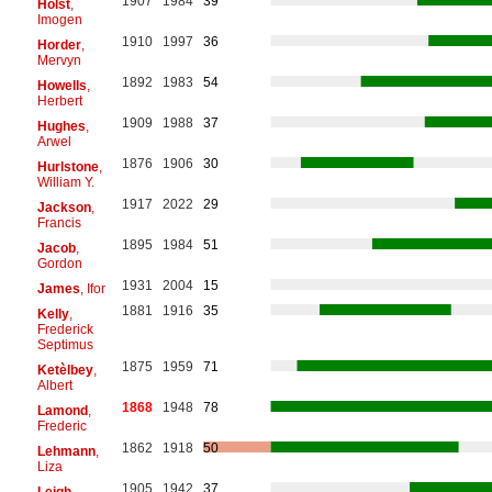
1907
1984
39
Holst
,
Imogen
1910
1997
36
Horder
,
Mervyn
1892
1983
54
Howells
,
Herbert
1909
1988
37
Hughes
,
Arwel
1876
1906
30
Hurlstone
,
William Y.
1917
2022
29
Jackson
,
Francis
1895
1984
51
Jacob
,
Gordon
1931
2004
15
James
, Ifor
1881
1916
35
Kelly
,
Frederick
Septimus
1875
1959
71
Ketèlbey
,
Albert
1868
1948
78
Lamond
,
Frederic
1862
1918
50
Lehmann
,
Liza
1905
1942
37
Leigh
,