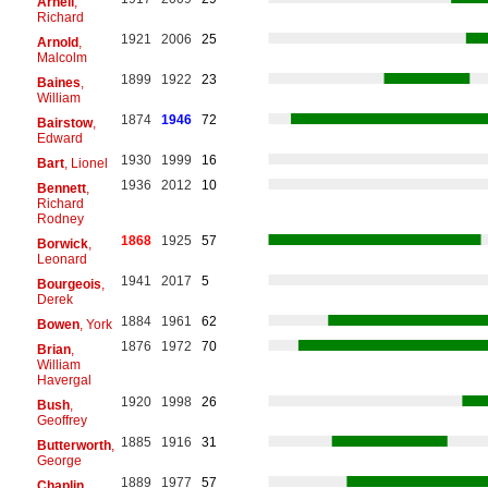
Arnell
,
Richard
1921
2006
25
Arnold
,
Malcolm
1899
1922
23
Baines
,
William
1874
1946
72
Bairstow
,
Edward
1930
1999
16
Bart
, Lionel
1936
2012
10
Bennett
,
Richard
Rodney
1868
1925
57
Borwick
,
Leonard
1941
2017
5
Bourgeois
,
Derek
1884
1961
62
Bowen
, York
1876
1972
70
Brian
,
William
Havergal
1920
1998
26
Bush
,
Geoffrey
1885
1916
31
Butterworth
,
George
1889
1977
57
Chaplin
,