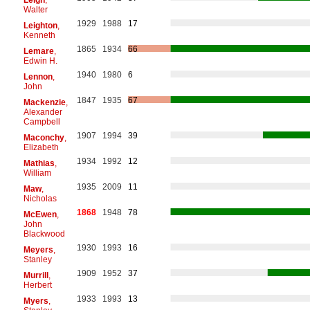
Walter
1929
1988
17
Leighton
,
Kenneth
1865
1934
66
Lemare
,
Edwin H.
1940
1980
6
Lennon
,
John
1847
1935
67
Mackenzie
,
Alexander
Campbell
1907
1994
39
Maconchy
,
Elizabeth
1934
1992
12
Mathias
,
William
1935
2009
11
Maw
,
Nicholas
1868
1948
78
McEwen
,
John
Blackwood
1930
1993
16
Meyers
,
Stanley
1909
1952
37
Murrill
,
Herbert
1933
1993
13
Myers
,