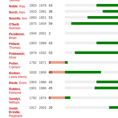
Stanley
1903
1978
43
Noble
, Ray
1910
1991
36
North
, Alex
1893
1951
53
Novello
, Ivor
1875
1934
59
O'Neill
,
Norman
1944
2001
2
Pendleton
,
Brian
1903
1999
43
Pitfield
,
Thomas
1879
1932
53
Poldowski
,
Irène
1792
1871
3
Potter
,
Cipriani
1830
1908
40
Redner
,
Lewis Henry
1903
1986
43
Riede
, Erich
1901
1986
45
Rubbra
,
Edmund
1792
1874
6
Sandys
,
William
1917
2003
29
Smith
Brindle
,
Reginald