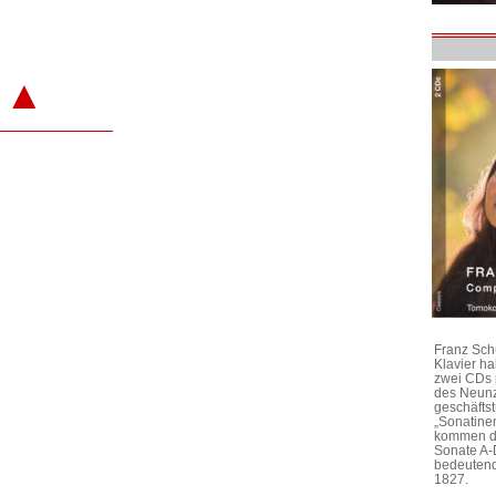
▲
Franz Sch
Klavier h
zwei CDs 
des Neunz
geschäftst
„Sonatine
kommen di
Sonate A-
bedeutend
1827.