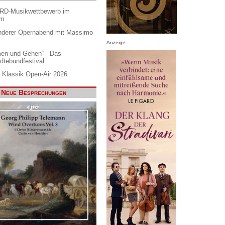
ARD-Musikwettbewerb im
am
nderer Opernabend mit Massimo
Anzeige
en und Gehen“ - Das
dtebundfestival
 Klassik Open-Air 2026
Neue Besprechungen