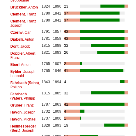
Leopoldine
1824
1896
23
Bruckner
, Anton
1780
1842
37
Clement
, Franz
1780
1842
37
Clement
, Franz
Joseph
1791
1857
42
Czerny
, Carl
1781
1858
42
Diabelli
, Anton
1815
1888
32
Dont
, Jacob
1821
1883
26
Doppler
, Albert
Franz
1765
1807
2
Eberl
, Anton
1765
1846
41
Eybler
, Joseph
Leopold
1843
1894
4
Fahrbach (Sohn)
,
Philipp
1815
1885
32
Fahrbach
(Vater)
, Philipp
1787
1863
42
Gruber
, Franz
1732
1809
4
Haydn
, Joseph
1737
1806
1
Haydn
, Michael
1828
1893
19
Hellmesberger
(Sen.)
, Joseph