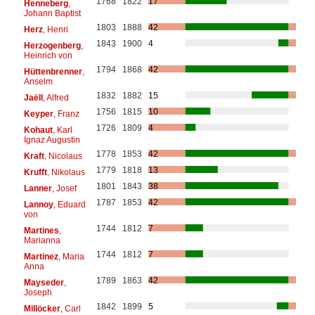
1768
1822
17
Henneberg
,
Johann Baptist
1803
1888
42
Herz
, Henri
1843
1900
4
Herzogenberg
,
Heinrich von
1794
1868
42
Hüttenbrenner
,
Anselm
1832
1882
15
Jaëll
, Alfred
1756
1815
10
Keyper
, Franz
1726
1809
4
Kohaut
, Karl
Ignaz Augustin
1778
1853
42
Kraft
, Nicolaus
1779
1818
13
Krufft
, Nikolaus
1801
1843
38
Lanner
, Josef
1787
1853
42
Lannoy
, Eduard
von
1744
1812
7
Martines
,
Marianna
1744
1812
7
Martinez
, Maria
Anna
1789
1863
42
Mayseder
,
Joseph
1842
1899
5
Millöcker
, Carl