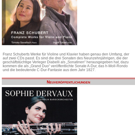
Franz Schuberts Werke für Violine und Klavier haben genau den Umfang, der
auf zwei CDs passt. Es sind die drei Sonaten des Neunzehnjährigen, die der
geschäftstüchtige Verleger Diabelli als „Sonatinen“ herausgegeben hat, dazu
kommen die als „Grand Duo“ veröffentlichte Sonate A-Dur, das h-Moll-Rondo
und die bedeutende C-Dur-Fantasie aus dem Jahr 1827.
Neuveröffentlichungen