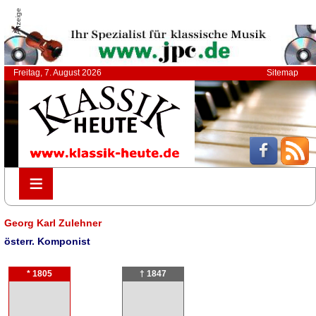
Anzeige
Freitag, 7. August 2026
Sitemap
≡
≡
Georg Karl Zulehner
österr. Komponist
* 1805
† 1847