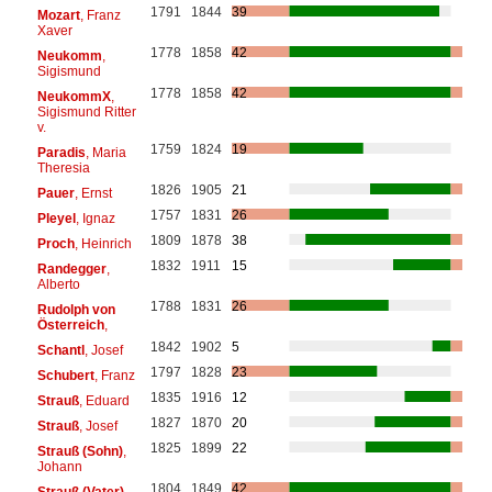
1791
1844
39
Mozart
, Franz
Xaver
1778
1858
42
Neukomm
,
Sigismund
1778
1858
42
NeukommX
,
Sigismund Ritter
v.
1759
1824
19
Paradis
, Maria
Theresia
1826
1905
21
Pauer
, Ernst
1757
1831
26
Pleyel
, Ignaz
1809
1878
38
Proch
, Heinrich
1832
1911
15
Randegger
,
Alberto
1788
1831
26
Rudolph von
Österreich
,
1842
1902
5
Schantl
, Josef
1797
1828
23
Schubert
, Franz
1835
1916
12
Strauß
, Eduard
1827
1870
20
Strauß
, Josef
1825
1899
22
Strauß (Sohn)
,
Johann
1804
1849
42
Strauß (Vater)
,