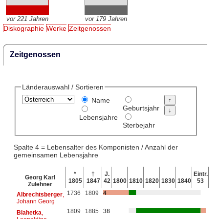
vor 221 Jahren
vor 179 Jahren
Diskographie
Werke
Zeitgenossen
Zeitgenossen
Länderauswahl / Sortieren
Name
Geburtsjahr
Lebensjahre
Sterbejahr
Spalte 4 = Lebensalter des Komponisten / Anzahl der
gemeinsamen Lebensjahre
*
†
J.
Eintr.
Georg Karl
1805
1847
42
1800
1810
1820
1830
1840
53
Zulehner
1736
1809
4
Albrechtsberger
,
Johann Georg
1809
1885
38
Blahetka
,