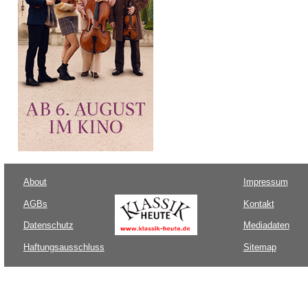
About
Impressum
AGBs
Kontakt
Datenschutz
Mediadaten
Haftungsausschluss
Sitemap