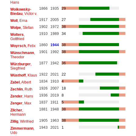
Hans
1866
1935
29
Woikowsky-
Biedau
, Victor v.
1917
2005
27
Woll
, Erna
1902
1972
38
Wolpe
, Stefan
1910
1989
34
Wolters
,
Gottfried
1860
1944
38
Woyrsch
, Felix
1901
1992
38
Wünschmann
,
Theodor
1877
1942
36
Würzburger
,
Siegfried
1922
2021
22
Wüsthoff
, Klaus
1834
1910
4
Zabel
, Albert
1926
2007
18
Zechlin
, Ruth
1936
2019
8
Zender
, Hans
1837
1911
5
Zenger
, Max
1881
1948
38
Zilcher
,
Hermann
1905
1963
38
Zillig
, Winfried
1943
2021
1
Zimmermann
,
Udo