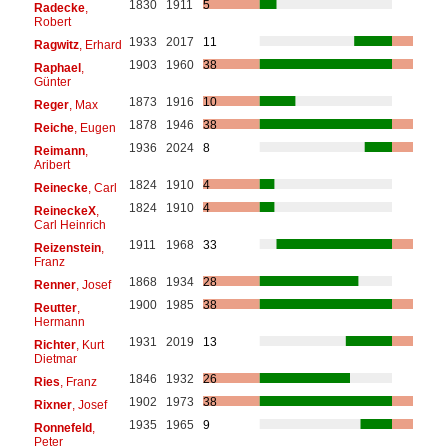
1830
1911
5
Radecke
,
Robert
1933
2017
11
Ragwitz
, Erhard
1903
1960
38
Raphael
,
Günter
1873
1916
10
Reger
, Max
1878
1946
38
Reiche
, Eugen
1936
2024
8
Reimann
,
Aribert
1824
1910
4
Reinecke
, Carl
1824
1910
4
ReineckeX
,
Carl Heinrich
1911
1968
33
Reizenstein
,
Franz
1868
1934
28
Renner
, Josef
1900
1985
38
Reutter
,
Hermann
1931
2019
13
Richter
, Kurt
Dietmar
1846
1932
26
Ries
, Franz
1902
1973
38
Rixner
, Josef
1935
1965
9
Ronnefeld
,
Peter