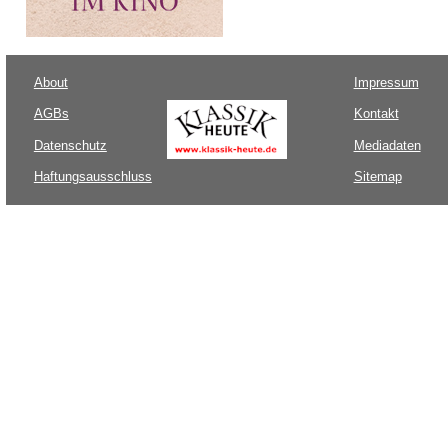
About
Impressum
AGBs
Kontakt
Datenschutz
Mediadaten
Haftungsausschluss
Sitemap