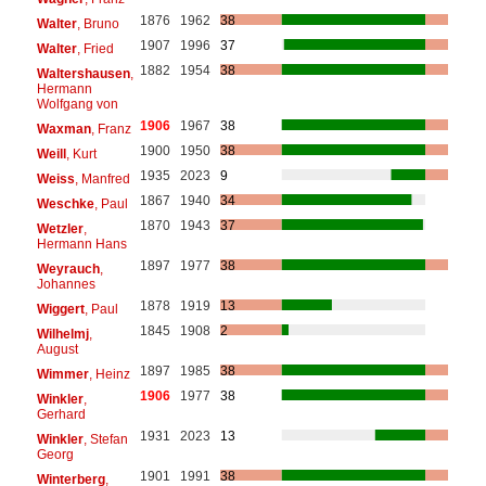
1876
1962
38
Walter
, Bruno
1907
1996
37
Walter
, Fried
1882
1954
38
Waltershausen
,
Hermann
Wolfgang von
1906
1967
38
Waxman
, Franz
1900
1950
38
Weill
, Kurt
1935
2023
9
Weiss
, Manfred
1867
1940
34
Weschke
, Paul
1870
1943
37
Wetzler
,
Hermann Hans
1897
1977
38
Weyrauch
,
Johannes
1878
1919
13
Wiggert
, Paul
1845
1908
2
Wilhelmj
,
August
1897
1985
38
Wimmer
, Heinz
1906
1977
38
Winkler
,
Gerhard
1931
2023
13
Winkler
, Stefan
Georg
1901
1991
38
Winterberg
,