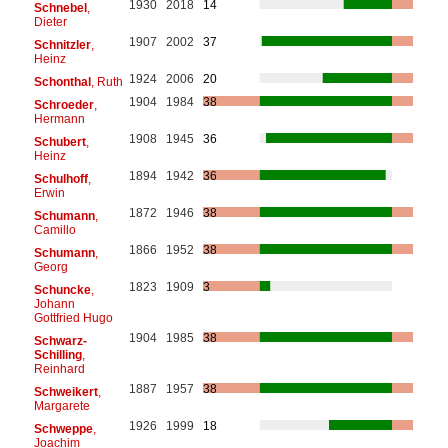
1930
2018
14
Schnebel
,
Dieter
1907
2002
37
Schnitzler
,
Heinz
1924
2006
20
Schonthal
, Ruth
1904
1984
38
Schroeder
,
Hermann
1908
1945
36
Schubert
,
Heinz
1894
1942
36
Schulhoff
,
Erwin
1872
1946
38
Schumann
,
Camillo
1866
1952
38
Schumann
,
Georg
1823
1909
3
Schuncke
,
Johann
Gottfried Hugo
1904
1985
38
Schwarz-
Schilling
,
Reinhard
1887
1957
38
Schweikert
,
Margarete
1926
1999
18
Schweppe
,
Joachim