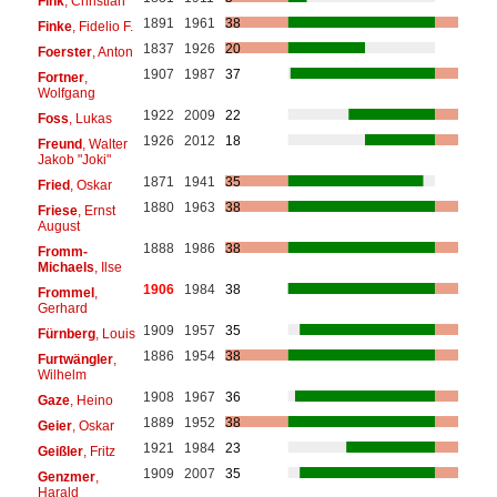
Fink
, Christian
1891
1961
38
Finke
, Fidelio F.
1837
1926
20
Foerster
, Anton
1907
1987
37
Fortner
,
Wolfgang
1922
2009
22
Foss
, Lukas
1926
2012
18
Freund
, Walter
Jakob "Joki"
1871
1941
35
Fried
, Oskar
1880
1963
38
Friese
, Ernst
August
1888
1986
38
Fromm-
Michaels
, Ilse
1906
1984
38
Frommel
,
Gerhard
1909
1957
35
Fürnberg
, Louis
1886
1954
38
Furtwängler
,
Wilhelm
1908
1967
36
Gaze
, Heino
1889
1952
38
Geier
, Oskar
1921
1984
23
Geißler
, Fritz
1909
2007
35
Genzmer
,
Harald