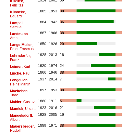
1914
2001
30
Kukuck
,
Felicitas
1885
1953
38
Künneke
,
Eduard
1884
1942
36
Lampel
,
Samuel
1887
1966
38
Landmann
,
Arno
1850
1926
20
Lange-Müller
,
Peter Erasmus
1928
2013
16
Lehrndorfer
,
Franz
1920
1974
24
Leimer
, Kurt
1866
1946
38
Lincke
, Paul
1937
2014
7
Longquich
,
Heinz Martin
1897
1953
38
Mackeben
,
Theo
1860
1911
5
Mahler
, Gustav
1923
2016
21
Mamlok
, Ursula
1928
2005
16
Mangelsdorff
,
Albert
1889
1971
38
Mauersberger
,
Rudolf