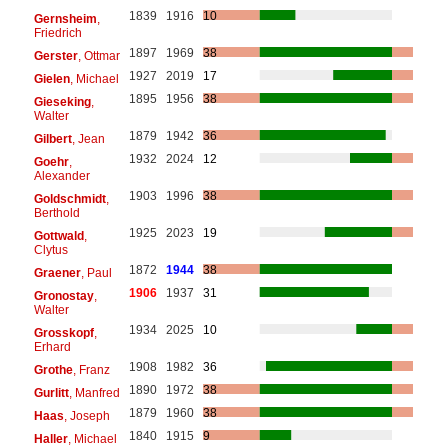
1839
1916
10
Gernsheim
,
Friedrich
1897
1969
38
Gerster
, Ottmar
1927
2019
17
Gielen
, Michael
1895
1956
38
Gieseking
,
Walter
1879
1942
36
Gilbert
, Jean
1932
2024
12
Goehr
,
Alexander
1903
1996
38
Goldschmidt
,
Berthold
1925
2023
19
Gottwald
,
Clytus
1872
1944
38
Graener
, Paul
1906
1937
31
Gronostay
,
Walter
1934
2025
10
Grosskopf
,
Erhard
1908
1982
36
Grothe
, Franz
1890
1972
38
Gurlitt
, Manfred
1879
1960
38
Haas
, Joseph
1840
1915
9
Haller
, Michael