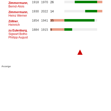
1918
1970
26
Zimmermann
,
Bernd-Alois
1930
2022
14
Zimmermann
,
Heinz Werner
1854
1941
35
Zöllner
,
Heinrich
1884
1915
9
zu Eulenburg
,
Sigwart Botho
Philipp August
▲
Anzeige