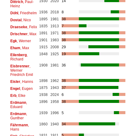
1930
2020
14
Dittrich
, Paul-
Heinz
1936
2018
8
Döhl
, Friedhelm
1895
1981
38
Dostal
, Nico
1835
1913
7
Draeseke
, Felix
1891
1971
38
Drischner
, Max
1901
1983
38
Egk
, Werner
1915
2008
29
Eham
, Max
1848
1925
19
Eilenberg
,
Richard
1908
1981
36
Eisbrenner
,
Werner
Friedrich Emil
1898
1962
38
Eisler
, Hanns
1875
1943
37
Engel
, Eugen
1938
2024
6
Erb
, Elke
1896
1958
38
Erdmann
,
Eduard
1939
1996
5
Erdmann
,
Gunther
1860
1940
34
Fährmann
,
Hans
1831
1911
5