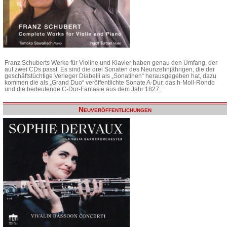
Franz Schuberts Werke für Violine und Klavier haben genau den Umfang, der
auf zwei CDs passt. Es sind die drei Sonaten des Neunzehnjährigen, die der
geschäftstüchtige Verleger Diabelli als „Sonatinen“ herausgegeben hat, dazu
kommen die als „Grand Duo“ veröffentlichte Sonate A-Dur, das h-Moll-Rondo
und die bedeutende C-Dur-Fantasie aus dem Jahr 1827.
Neuveröffentlichungen