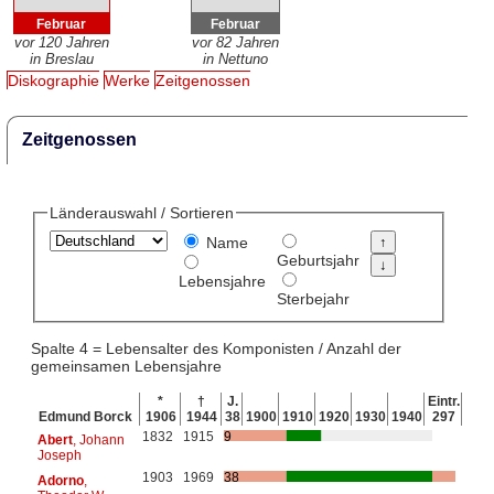
Februar
Februar
vor 120 Jahren
vor 82 Jahren
in Breslau
in Nettuno
Diskographie
Werke
Zeitgenossen
Zeitgenossen
Länderauswahl / Sortieren
Name
Geburtsjahr
Lebensjahre
Sterbejahr
Spalte 4 = Lebensalter des Komponisten / Anzahl der
gemeinsamen Lebensjahre
*
†
J.
Eintr.
Edmund Borck
1906
1944
38
1900
1910
1920
1930
1940
297
1832
1915
9
Abert
, Johann
Joseph
1903
1969
38
Adorno
,