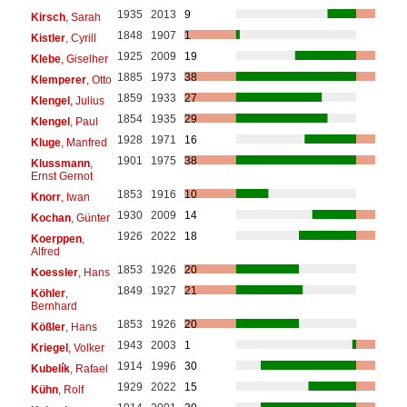
1935
2013
9
Kirsch
, Sarah
1848
1907
1
Kistler
, Cyrill
1925
2009
19
Klebe
, Giselher
1885
1973
38
Klemperer
, Otto
1859
1933
27
Klengel
, Julius
1854
1935
29
Klengel
, Paul
1928
1971
16
Kluge
, Manfred
1901
1975
38
Klussmann
,
Ernst Gernot
1853
1916
10
Knorr
, Iwan
1930
2009
14
Kochan
, Günter
1926
2022
18
Koerppen
,
Alfred
1853
1926
20
Koessler
, Hans
1849
1927
21
Köhler
,
Bernhard
1853
1926
20
Kößler
, Hans
1943
2003
1
Kriegel
, Volker
1914
1996
30
Kubelík
, Rafael
1929
2022
15
Kühn
, Rolf