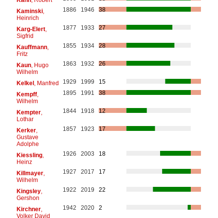
1886
1946
38
Kaminski
,
Heinrich
1877
1933
27
Karg-Elert
,
Sigfrid
1855
1934
28
Kauffmann
,
Fritz
1863
1932
26
Kaun
, Hugo
Wilhelm
1929
1999
15
Kelkel
, Manfred
1895
1991
38
Kempff
,
Wilhelm
1844
1918
12
Kempter
,
Lothar
1857
1923
17
Kerker
,
Gustave
Adolphe
1926
2003
18
Kiessling
,
Heinz
1927
2017
17
Killmayer
,
Wilhelm
1922
2019
22
Kingsley
,
Gershon
1942
2020
2
Kirchner
,
Volker David