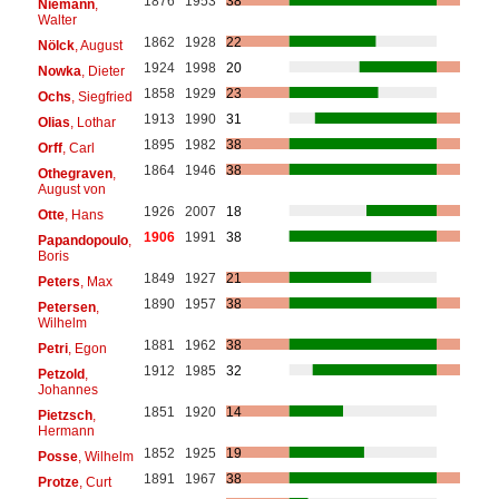
1876
1953
38
Niemann
,
Walter
1862
1928
22
Nölck
, August
1924
1998
20
Nowka
, Dieter
1858
1929
23
Ochs
, Siegfried
1913
1990
31
Olias
, Lothar
1895
1982
38
Orff
, Carl
1864
1946
38
Othegraven
,
August von
1926
2007
18
Otte
, Hans
1906
1991
38
Papandopoulo
,
Boris
1849
1927
21
Peters
, Max
1890
1957
38
Petersen
,
Wilhelm
1881
1962
38
Petri
, Egon
1912
1985
32
Petzold
,
Johannes
1851
1920
14
Pietzsch
,
Hermann
1852
1925
19
Posse
, Wilhelm
1891
1967
38
Protze
, Curt