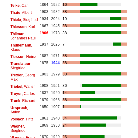
1864
1922
16
Teike
, Carl
1903
1982
38
Thate
, Albert
1934
2024
10
Thiele
, Siegfried
1867
1945
38
Thiessen
, Karl
1906
1973
38
Thilman
,
Johannes Paul
1937
2025
7
Thunemann
,
Klaus
1887
1971
38
Tiessen
, Heinz
1875
1944
38
Translateur
,
Siegfried
1903
1979
38
Trexler
, Georg
Max
1908
1951
36
Triebel
, Walter
1837
1920
14
Troyer
, Carlos
1879
1968
38
Trunk
, Richard
1850
1907
1
Urspruch
,
Anton
1861
1940
34
Volbach
, Fritz
1869
1930
24
Wagner
,
Siegfried
1870
1929
23
Wagner
, Franz