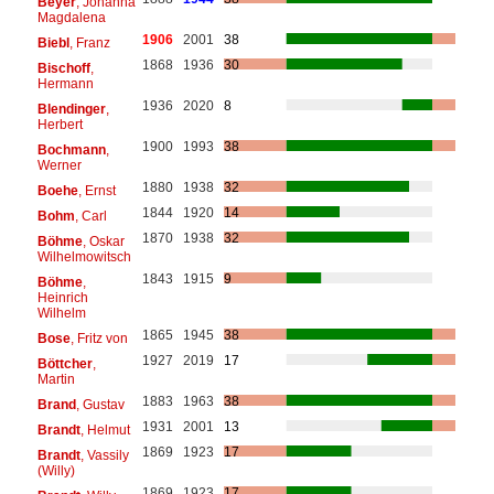
Beyer
, Johanna
Magdalena
1906
2001
38
Biebl
, Franz
1868
1936
30
Bischoff
,
Hermann
1936
2020
8
Blendinger
,
Herbert
1900
1993
38
Bochmann
,
Werner
1880
1938
32
Boehe
, Ernst
1844
1920
14
Bohm
, Carl
1870
1938
32
Böhme
, Oskar
Wilhelmowitsch
1843
1915
9
Böhme
,
Heinrich
Wilhelm
1865
1945
38
Bose
, Fritz von
1927
2019
17
Böttcher
,
Martin
1883
1963
38
Brand
, Gustav
1931
2001
13
Brandt
, Helmut
1869
1923
17
Brandt
, Vassily
(Willy)
1869
1923
17