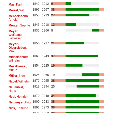
1842
1912
6
May
, Karl
1897
1967
38
Meisel
, Will
1855
1933
27
Mendelssohn
,
Arnold
1846
1918
12
Menter
, Sophie
1936
1966
8
Meyer
,
Wolfgang
Sebastian
1850
1927
21
Meyer-
Olbersleben
,
Max
1863
1943
37
Middelschulte
,
Wilhelm
1854
1925
19
Moszkowski
,
Moritz
1925
1966
19
Müller
, Inge
1871
1955
38
Nagel
, Wilhelm
1919
1994
25
Naumilkat
,
Hans
1870
1940
34
Neal
, Heinrich
1900
1983
38
Neumeyer
, Fritz
1891
1973
38
Nick
, Edmund