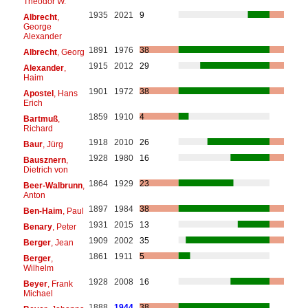
Theodor W.
1935
2021
9
Albrecht
,
George
Alexander
1891
1976
38
Albrecht
, Georg
1915
2012
29
Alexander
,
Haim
1901
1972
38
Apostel
, Hans
Erich
1859
1910
4
Bartmuß
,
Richard
1918
2010
26
Baur
, Jürg
1928
1980
16
Bausznern
,
Dietrich von
1864
1929
23
Beer-Walbrunn
,
Anton
1897
1984
38
Ben-Haim
, Paul
1931
2015
13
Benary
, Peter
1909
2002
35
Berger
, Jean
1861
1911
5
Berger
,
Wilhelm
1928
2008
16
Beyer
, Frank
Michael
1888
1944
38