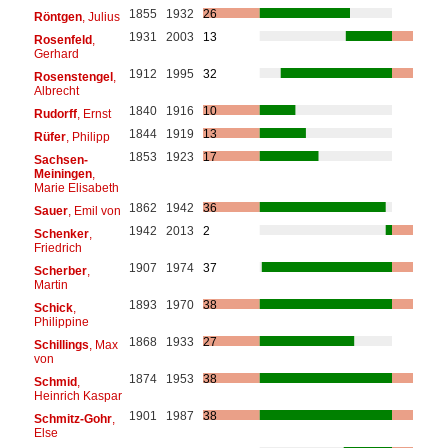
1855
1932
26
Röntgen
, Julius
1931
2003
13
Rosenfeld
,
Gerhard
1912
1995
32
Rosenstengel
,
Albrecht
1840
1916
10
Rudorff
, Ernst
1844
1919
13
Rüfer
, Philipp
1853
1923
17
Sachsen-
Meiningen
,
Marie Elisabeth
1862
1942
36
Sauer
, Emil von
1942
2013
2
Schenker
,
Friedrich
1907
1974
37
Scherber
,
Martin
1893
1970
38
Schick
,
Philippine
1868
1933
27
Schillings
, Max
von
1874
1953
38
Schmid
,
Heinrich Kaspar
1901
1987
38
Schmitz-Gohr
,
Else