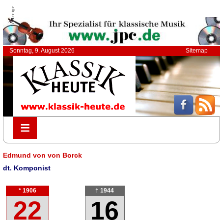
Anzeige
Sonntag, 9. August 2026
Sitemap
≡
≡
Edmund von von Borck
dt. Komponist
* 1906
† 1944
22
16