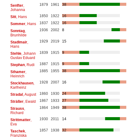
1879
1961
38
Senfter
,
Johanna
1850
1922
16
Sitt
, Hans
1837
1922
16
Sommer
, Hans
1936
2002
8
Sonntag
,
Brunhilde
1929
2019
15
Stadlmair
,
Hans
1839
1915
9
Stehle
, Johann
Gustav Eduard
1887
1915
9
Stephan
, Rudi
1885
1955
38
Sthamer
,
Heinrich
1928
2007
16
Stockhausen
,
Karlheinz
1860
1930
24
Stradal
, August
1867
1933
27
Sträßer
, Ewald
1864
1949
38
Strauss
,
Richard
1930
2011
14
Strittmatter
,
Eva
1857
1938
32
Taschek
,
Franziska