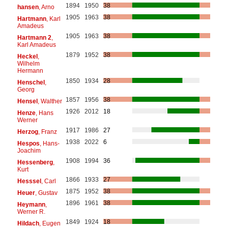
1894
1950
38
hansen
, Arno
1905
1963
38
Hartmann
, Karl
Amadeus
1905
1963
38
Hartmann 2
,
Karl Amadeus
1879
1952
38
Heckel
,
Wilhelm
Hermann
1850
1934
28
Henschel
,
Georg
1857
1956
38
Hensel
, Walther
1926
2012
18
Henze
, Hans
Werner
1917
1986
27
Herzog
, Franz
1938
2022
6
Hespos
, Hans-
Joachim
1908
1994
36
Hessenberg
,
Kurt
1866
1933
27
Hesssel
, Carl
1875
1952
38
Heuer
, Gustav
1896
1961
38
Heymann
,
Werner R.
1849
1924
18
Hildach
, Eugen