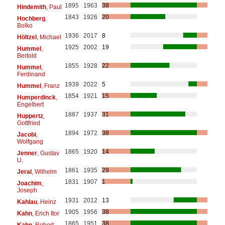
1895
1963
38
Hindemith
, Paul
1843
1926
20
Hochberg
,
Bolko
1936
2017
8
Höltzel
, Michael
1925
2002
19
Hummel
,
Bertold
1855
1928
22
Hummel
,
Ferdinand
1939
2022
5
Hummel
, Franz
1854
1921
15
Humperdinck
,
Engelbert
1887
1937
31
Huppertz
,
Gottfried
1894
1972
38
Jacobi
,
Wolfgang
1865
1920
14
Jenner
, Gustav
U.
1861
1935
29
Jeral
, Wilhelm
1831
1907
1
Joachim
,
Joseph
1931
2012
13
Kahlau
, Heinz
1905
1956
38
Kahn
, Erich Itor
1865
1951
38
Kahn
, Robert