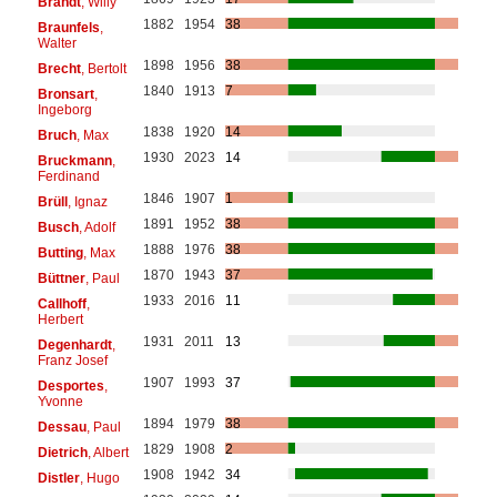
Brandt
, Willy
1882
1954
38
Braunfels
,
Walter
1898
1956
38
Brecht
, Bertolt
1840
1913
7
Bronsart
,
Ingeborg
1838
1920
14
Bruch
, Max
1930
2023
14
Bruckmann
,
Ferdinand
1846
1907
1
Brüll
, Ignaz
1891
1952
38
Busch
, Adolf
1888
1976
38
Butting
, Max
1870
1943
37
Büttner
, Paul
1933
2016
11
Callhoff
,
Herbert
1931
2011
13
Degenhardt
,
Franz Josef
1907
1993
37
Desportes
,
Yvonne
1894
1979
38
Dessau
, Paul
1829
1908
2
Dietrich
, Albert
1908
1942
34
Distler
, Hugo