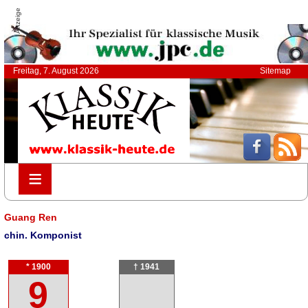
Anzeige
Freitag, 7. August 2026
Sitemap
≡
≡
Guang Ren
chin. Komponist
* 1900
† 1941
9