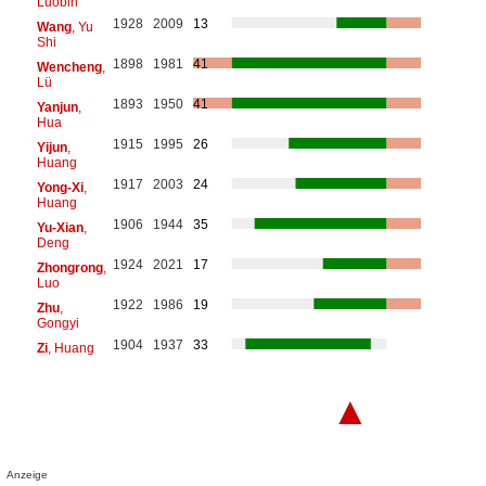
Luobin
1928
2009
13
Wang
, Yu
Shi
1898
1981
41
Wencheng
,
Lü
1893
1950
41
Yanjun
,
Hua
1915
1995
26
Yijun
,
Huang
1917
2003
24
Yong-Xi
,
Huang
1906
1944
35
Yu-Xian
,
Deng
1924
2021
17
Zhongrong
,
Luo
1922
1986
19
Zhu
,
Gongyi
1904
1937
33
Zi
, Huang
▲
Anzeige