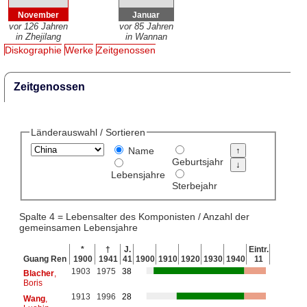
November
Januar
vor 126 Jahren
vor 85 Jahren
in Zhejilang
in Wannan
Diskographie
Werke
Zeitgenossen
Zeitgenossen
Länderauswahl / Sortieren
Name
Geburtsjahr
Lebensjahre
Sterbejahr
Spalte 4 = Lebensalter des Komponisten / Anzahl der
gemeinsamen Lebensjahre
*
†
J.
Eintr.
Guang Ren
1900
1941
41
1900
1910
1920
1930
1940
11
1903
1975
38
Blacher
,
Boris
1913
1996
28
Wang
,