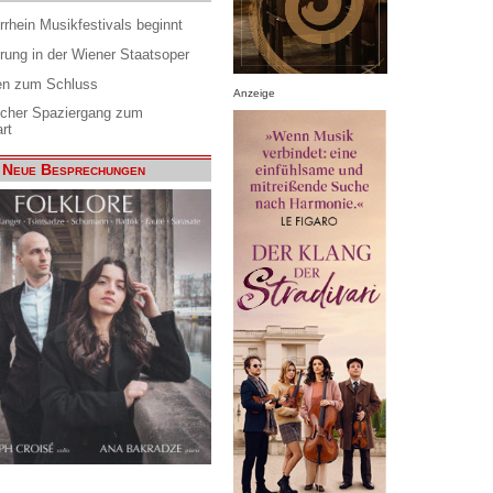
rrhein Musikfestivals beginnt
rung in der Wiener Staatsoper
en zum Schluss
Anzeige
scher Spaziergang zum
rt
Neue Besprechungen