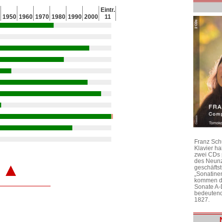
Eintr.
1950
1960
1970
1980
1990
2000
11
Franz Sch
Klavier h
zwei CDs 
des Neunz
▲
geschäftst
„Sonatine
kommen di
Sonate A-
bedeutend
1827.