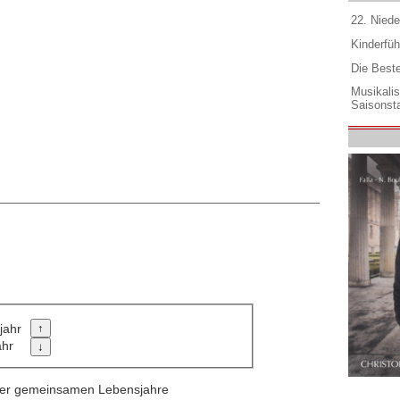
22. Niede
Kinderfüh
Die Best
Musikali
Saisonsta
jahr
ahr
 der gemeinsamen Lebensjahre