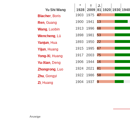
*
†
J.
Yu Shi Wang
1928
2009
81
1920
1930
1940
1903
1975
47
Blacher
, Boris
1900
1941
13
Ren
, Guang
1913
1996
68
Wang
, Luobin
1898
1981
53
Wencheng
, Lü
1893
1950
22
Yanjun
, Hua
1915
1995
67
Yijun
, Huang
1917
2003
75
Yong-Xi
, Huang
1906
1944
16
Yu-Xian
, Deng
1924
2021
81
Zhongrong
, Luo
1922
1986
58
Zhu
, Gongyi
1904
1937
9
Zi
, Huang
Anzeige