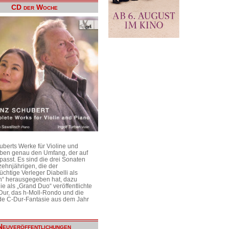
CD der Woche
uberts Werke für Violine und
aben genau den Umfang, der auf
passt. Es sind die drei Sonaten
ehnjährigen, die der
üchtige Verleger Diabelli als
n“ herausgegeben hat, dazu
e als „Grand Duo“ veröffentlichte
Dur, das h-Moll-Rondo und die
e C-Dur-Fantasie aus dem Jahr
Neuveröffentlichungen