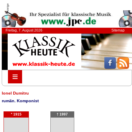
Anzeige
Freitag, 7. August 2026
Sitemap
≡
≡
Ionel Dumitru
rumän. Komponist
* 1915
† 1997