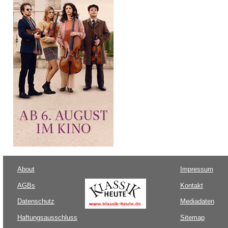
About
Impressum
AGBs
Kontakt
Datenschutz
Mediadaten
Haftungsausschluss
Sitemap