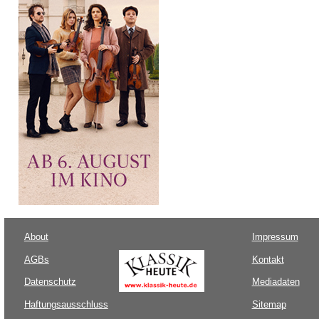
About
Impressum
AGBs
Kontakt
Datenschutz
Mediadaten
Haftungsausschluss
Sitemap