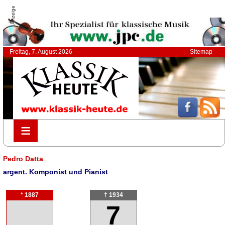
Anzeige
Freitag, 7. August 2026
Sitemap
≡
≡
Pedro Datta
argent. Komponist und Pianist
* 1887
† 1934
7