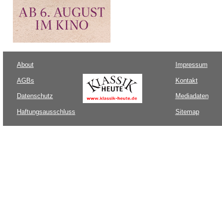
About
Impressum
AGBs
Kontakt
Datenschutz
Mediadaten
Haftungsausschluss
Sitemap