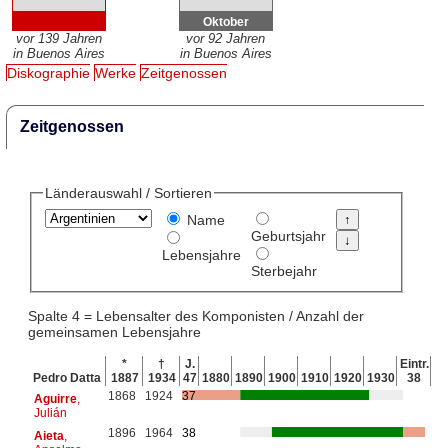
Oktober
vor 139 Jahren
vor 92 Jahren
in Buenos Aires
in Buenos Aires
Diskographie
Werke
Zeitgenossen
Zeitgenossen
Länderauswahl / Sortieren
Name
Geburtsjahr
Lebensjahre
Sterbejahr
Spalte 4 = Lebensalter des Komponisten / Anzahl der
gemeinsamen Lebensjahre
*
†
J.
Eintr.
Pedro Datta
1887
1934
47
1880
1890
1900
1910
1920
1930
38
1868
1924
37
Aguirre
,
Julián
1896
1964
38
Aieta
,