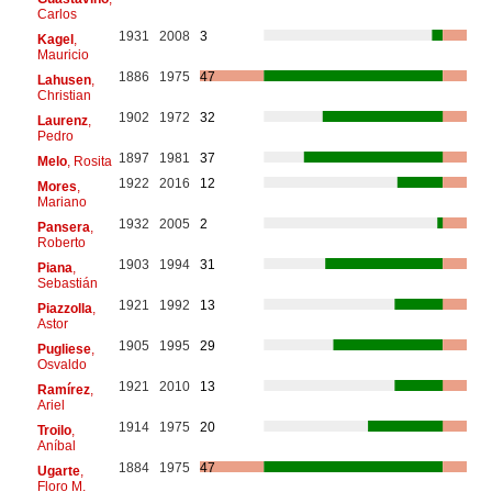
Carlos
1931
2008
3
Kagel
,
Mauricio
1886
1975
47
Lahusen
,
Christian
1902
1972
32
Laurenz
,
Pedro
1897
1981
37
Melo
, Rosita
1922
2016
12
Mores
,
Mariano
1932
2005
2
Pansera
,
Roberto
1903
1994
31
Piana
,
Sebastián
1921
1992
13
Piazzolla
,
Astor
1905
1995
29
Pugliese
,
Osvaldo
1921
2010
13
Ramírez
,
Ariel
1914
1975
20
Troilo
,
Aníbal
1884
1975
47
Ugarte
,
Floro M.