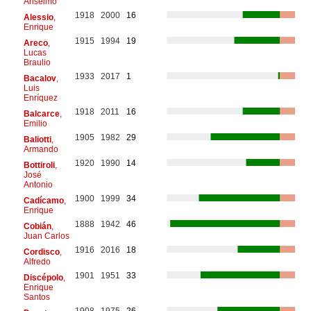
Anselmo
1918
2000
16
Alessio
,
Enrique
1915
1994
19
Areco
,
Lucas
Braulio
1933
2017
1
Bacalov
,
Luis
Enríquez
1918
2011
16
Balcarce
,
Emilio
1905
1982
29
Baliotti
,
Armando
1920
1990
14
Bottiroli
,
José
Antonio
1900
1999
34
Cadícamo
,
Enrique
1888
1942
46
Cobián
,
Juan Carlos
1916
2016
18
Cordisco
,
Alfredo
1901
1951
33
Discépolo
,
Enrique
Santos
1908
1975
26