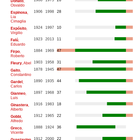
Donato
,
Osvaldo
1906
1998
28
Espinosa
,
Lia
Cimaglia
1924
1997
10
Expósito
,
Virgilio
1923
2013
11
Falú
,
Eduardo
1884
1969
47
Firpo
,
Roberto
1903
1958
31
Fleury
, Abel
1878
1945
47
Gaito
,
Constantino
1890
1935
44
Gardel
,
Carlos
1897
1968
37
Gianneo
,
Luis
1916
1983
18
Ginastera
,
Alberto
1912
1965
22
Gobbi
,
Alfredo
1888
1924
36
Greco
,
Vicente
1912
2000
22
Guastavino
,