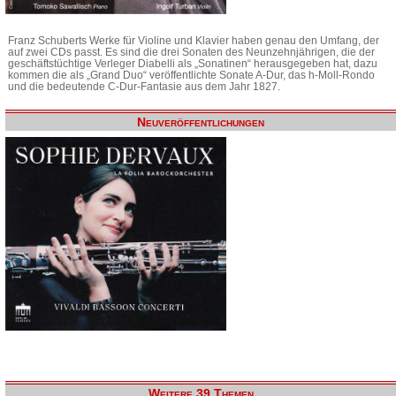
Franz Schuberts Werke für Violine und Klavier haben genau den Umfang, der
auf zwei CDs passt. Es sind die drei Sonaten des Neunzehnjährigen, die der
geschäftstüchtige Verleger Diabelli als „Sonatinen“ herausgegeben hat, dazu
kommen die als „Grand Duo“ veröffentlichte Sonate A-Dur, das h-Moll-Rondo
und die bedeutende C-Dur-Fantasie aus dem Jahr 1827.
Neuveröffentlichungen
Weitere 39 Themen