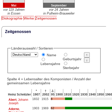
Mai
September
vor 119 Jahren
vor 24 Jahren
in Essen
in Pulheim-Brauweiler
Diskographie
Werke
Zeitgenossen
Zeitgenossen
Länderauswahl / Sortieren
Name
Geburtsjahr
Lebensjahre
Sterbejahr
Spalte 4 = Lebensalter des Komponisten / Anzahl der
gemeinsamen Lebensjahre
*
†
J.
Heinz Schnitzler
1907
2002
95
1900
1910
1920
1930
1940
1950
196
1832
1915
8
Abert
, Johann
Joseph
1903
1969
62
Adorno
,