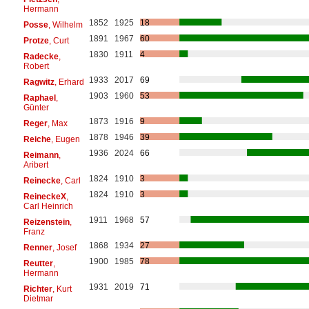
Hermann
1852
1925
18
Posse
, Wilhelm
1891
1967
60
Protze
, Curt
1830
1911
4
Radecke
,
Robert
1933
2017
69
Ragwitz
, Erhard
1903
1960
53
Raphael
,
Günter
1873
1916
9
Reger
, Max
1878
1946
39
Reiche
, Eugen
1936
2024
66
Reimann
,
Aribert
1824
1910
3
Reinecke
, Carl
1824
1910
3
ReineckeX
,
Carl Heinrich
1911
1968
57
Reizenstein
,
Franz
1868
1934
27
Renner
, Josef
1900
1985
78
Reutter
,
Hermann
1931
2019
71
Richter
, Kurt
Dietmar