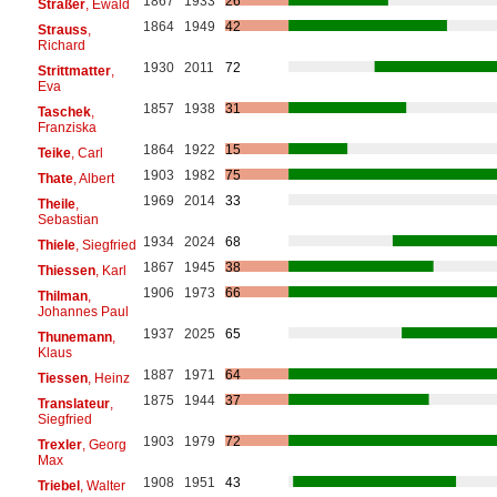
1867
1933
26
Sträßer
, Ewald
1864
1949
42
Strauss
,
Richard
1930
2011
72
Strittmatter
,
Eva
1857
1938
31
Taschek
,
Franziska
1864
1922
15
Teike
, Carl
1903
1982
75
Thate
, Albert
1969
2014
33
Theile
,
Sebastian
1934
2024
68
Thiele
, Siegfried
1867
1945
38
Thiessen
, Karl
1906
1973
66
Thilman
,
Johannes Paul
1937
2025
65
Thunemann
,
Klaus
1887
1971
64
Tiessen
, Heinz
1875
1944
37
Translateur
,
Siegfried
1903
1979
72
Trexler
, Georg
Max
1908
1951
43
Triebel
, Walter