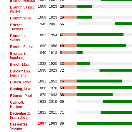
Brandt
, Helmut
1869
1923
16
Brandt
, Vassily
(Willy)
1869
1923
16
Brandt
, Willy
1945
2001
56
Brasch
,
Thomas
1882
1954
47
Braunfels
,
Walter
1898
1956
49
Brecht
, Bertolt
1840
1913
6
Bronsart
,
Ingeborg
1838
1920
13
Bruch
, Max
1930
2023
72
Bruckmann
,
Ferdinand
1891
1952
45
Busch
, Adolf
1888
1976
69
Butting
, Max
1870
1943
36
Büttner
, Paul
1933
2016
69
Callhoff
,
Herbert
1931
2011
71
Degenhardt
,
Franz Josef
1907
1993
86
Desportes
,
Yvonne