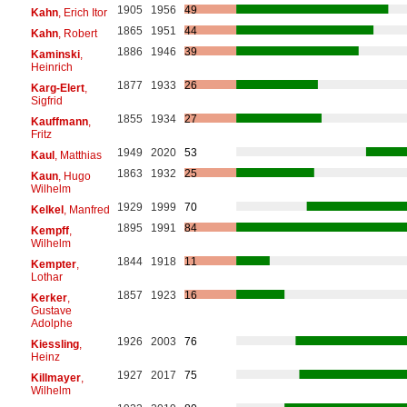
1905
1956
49
Kahn
, Erich Itor
1865
1951
44
Kahn
, Robert
1886
1946
39
Kaminski
,
Heinrich
1877
1933
26
Karg-Elert
,
Sigfrid
1855
1934
27
Kauffmann
,
Fritz
1949
2020
53
Kaul
, Matthias
1863
1932
25
Kaun
, Hugo
Wilhelm
1929
1999
70
Kelkel
, Manfred
1895
1991
84
Kempff
,
Wilhelm
1844
1918
11
Kempter
,
Lothar
1857
1923
16
Kerker
,
Gustave
Adolphe
1926
2003
76
Kiessling
,
Heinz
1927
2017
75
Killmayer
,
Wilhelm