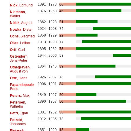
1891
1973
66
Nick
, Edmund
1876
1953
46
Niemann
,
Walter
1862
1928
21
Nölck
, August
1924
1998
74
Nowka
, Dieter
1858
1929
22
Ochs
, Siegfried
1913
1990
77
Olias
, Lothar
1895
1982
75
Orff
, Carl
1944
2006
58
Ostendorf
,
Jens-Peter
1864
1946
39
Othegraven
,
August von
1926
2007
76
Otte
, Hans
1906
1991
84
Papandopoulo
,
Boris
1849
1927
20
Peters
, Max
1890
1957
50
Petersen
,
Wilhelm
1881
1962
55
Petri
, Egon
1912
1985
73
Petzold
,
Johannes
1851
1920
13
Pietzsch
,