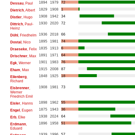
1894
1979
72
Dessau
, Paul
1829
1908
1
Dietrich
, Albert
1908
1942
34
Distler
, Hugo
1930
2020
72
Dittrich
, Paul-
Heinz
1936
2018
66
Döhl
, Friedhelm
1895
1981
74
Dostal
, Nico
1835
1913
6
Draeseke
, Felix
1891
1971
64
Drischner
, Max
1901
1983
76
Egk
, Werner
1915
2008
87
Eham
, Max
1848
1925
18
Eilenberg
,
Richard
1908
1981
73
Eisbrenner
,
Werner
Friedrich Emil
1898
1962
55
Eisler
, Hanns
1875
1943
36
Engel
, Eugen
1938
2024
64
Erb
, Elke
1896
1958
51
Erdmann
,
Eduard
1939
1996
57