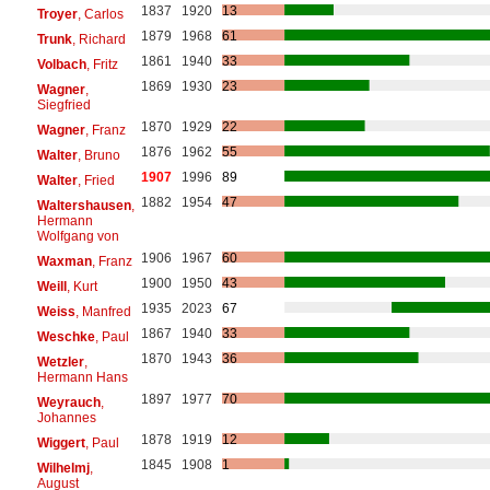
1837
1920
13
Troyer
, Carlos
1879
1968
61
Trunk
, Richard
1861
1940
33
Volbach
, Fritz
1869
1930
23
Wagner
,
Siegfried
1870
1929
22
Wagner
, Franz
1876
1962
55
Walter
, Bruno
1907
1996
89
Walter
, Fried
1882
1954
47
Waltershausen
,
Hermann
Wolfgang von
1906
1967
60
Waxman
, Franz
1900
1950
43
Weill
, Kurt
1935
2023
67
Weiss
, Manfred
1867
1940
33
Weschke
, Paul
1870
1943
36
Wetzler
,
Hermann Hans
1897
1977
70
Weyrauch
,
Johannes
1878
1919
12
Wiggert
, Paul
1845
1908
1
Wilhelmj
,
August