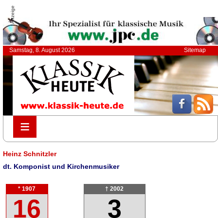
Anzeige
Samstag, 8. August 2026
Sitemap
≡
≡
Heinz Schnitzler
dt. Komponist und Kirchenmusiker
* 1907
† 2002
16
3