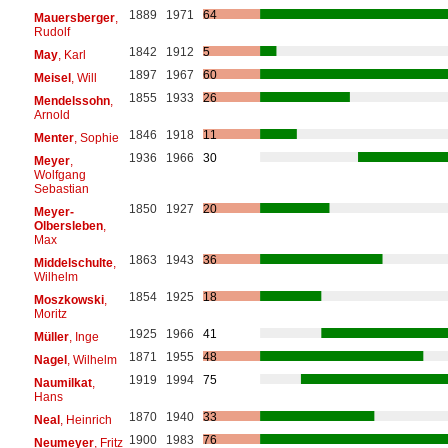
1889
1971
64
Mauersberger
,
Rudolf
1842
1912
5
May
, Karl
1897
1967
60
Meisel
, Will
1855
1933
26
Mendelssohn
,
Arnold
1846
1918
11
Menter
, Sophie
1936
1966
30
Meyer
,
Wolfgang
Sebastian
1850
1927
20
Meyer-
Olbersleben
,
Max
1863
1943
36
Middelschulte
,
Wilhelm
1854
1925
18
Moszkowski
,
Moritz
1925
1966
41
Müller
, Inge
1871
1955
48
Nagel
, Wilhelm
1919
1994
75
Naumilkat
,
Hans
1870
1940
33
Neal
, Heinrich
1900
1983
76
Neumeyer
, Fritz