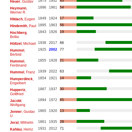
1875
1952
45
Heuer
, Gustav
1896
1961
54
Heymann
,
Werner R.
1849
1924
17
Hildach
, Eugen
1895
1963
56
Hindemith
, Paul
1843
1926
19
Hochberg
,
Bolko
1936
2017
66
Höltzel
, Michael
1925
2002
77
Hummel
,
Bertold
1855
1928
21
Hummel
,
Ferdinand
1939
2022
63
Hummel
, Franz
1854
1921
14
Humperdinck
,
Engelbert
1887
1937
30
Huppertz
,
Gottfried
1894
1972
65
Jacobi
,
Wolfgang
1865
1920
13
Jenner
, Gustav
U.
1861
1935
28
Jeral
, Wilhelm
1931
2012
71
Kahlau
, Heinz