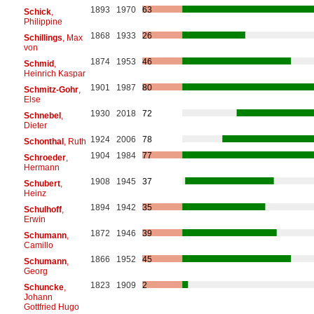
1893
1970
63
Schick
,
Philippine
1868
1933
26
Schillings
, Max
von
1874
1953
46
Schmid
,
Heinrich Kaspar
1901
1987
80
Schmitz-Gohr
,
Else
1930
2018
72
Schnebel
,
Dieter
1924
2006
78
Schonthal
, Ruth
1904
1984
77
Schroeder
,
Hermann
1908
1945
37
Schubert
,
Heinz
1894
1942
35
Schulhoff
,
Erwin
1872
1946
39
Schumann
,
Camillo
1866
1952
45
Schumann
,
Georg
1823
1909
2
Schuncke
,
Johann
Gottfried Hugo