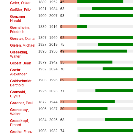
1889
1952
45
Geier
, Oskar
1921
1984
63
Geißler
, Fritz
1909
2007
93
Genzmer
,
Harald
1839
1916
9
Gernsheim
,
Friedrich
1897
1969
62
Gerster
, Ottmar
1927
2019
75
Gielen
, Michael
1895
1956
49
Gieseking
,
Walter
1879
1942
35
Gilbert
, Jean
1932
2024
70
Goehr
,
Alexander
1903
1996
89
Goldschmidt
,
Berthold
1925
2023
77
Gottwald
,
Clytus
1872
1944
37
Graener
, Paul
1906
1937
30
Gronostay
,
Walter
1934
2025
68
Grosskopf
,
Erhard
1908
1982
74
Grothe
, Franz