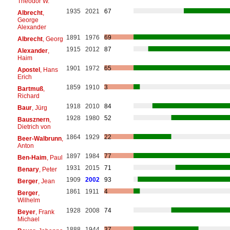
Theodor W.
1935
2021
67
Albrecht
,
George
Alexander
1891
1976
69
Albrecht
, Georg
1915
2012
87
Alexander
,
Haim
1901
1972
65
Apostel
, Hans
Erich
1859
1910
3
Bartmuß
,
Richard
1918
2010
84
Baur
, Jürg
1928
1980
52
Bausznern
,
Dietrich von
1864
1929
22
Beer-Walbrunn
,
Anton
1897
1984
77
Ben-Haim
, Paul
1931
2015
71
Benary
, Peter
1909
2002
93
Berger
, Jean
1861
1911
4
Berger
,
Wilhelm
1928
2008
74
Beyer
, Frank
Michael
1888
1944
37