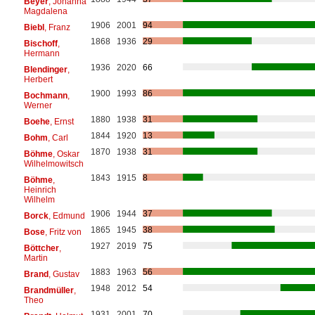
Beyer
, Johanna
Magdalena
1906
2001
94
Biebl
, Franz
1868
1936
29
Bischoff
,
Hermann
1936
2020
66
Blendinger
,
Herbert
1900
1993
86
Bochmann
,
Werner
1880
1938
31
Boehe
, Ernst
1844
1920
13
Bohm
, Carl
1870
1938
31
Böhme
, Oskar
Wilhelmowitsch
1843
1915
8
Böhme
,
Heinrich
Wilhelm
1906
1944
37
Borck
, Edmund
1865
1945
38
Bose
, Fritz von
1927
2019
75
Böttcher
,
Martin
1883
1963
56
Brand
, Gustav
1948
2012
54
Brandmüller
,
Theo
1931
2001
70