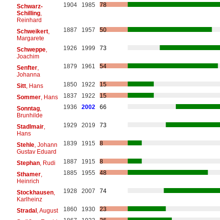
1904
1985
78
Schwarz-
Schilling
,
Reinhard
1887
1957
50
Schweikert
,
Margarete
1926
1999
73
Schweppe
,
Joachim
1879
1961
54
Senfter
,
Johanna
1850
1922
15
Sitt
, Hans
1837
1922
15
Sommer
, Hans
1936
2002
66
Sonntag
,
Brunhilde
1929
2019
73
Stadlmair
,
Hans
1839
1915
8
Stehle
, Johann
Gustav Eduard
1887
1915
8
Stephan
, Rudi
1885
1955
48
Sthamer
,
Heinrich
1928
2007
74
Stockhausen
,
Karlheinz
1860
1930
23
Stradal
, August