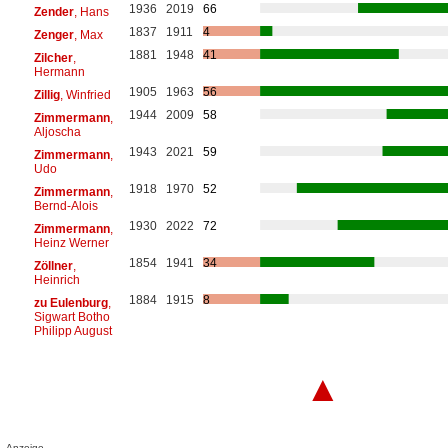
1936
2019
66
Zender
, Hans
1837
1911
4
Zenger
, Max
1881
1948
41
Zilcher
,
Hermann
1905
1963
56
Zillig
, Winfried
1944
2009
58
Zimmermann
,
Aljoscha
1943
2021
59
Zimmermann
,
Udo
1918
1970
52
Zimmermann
,
Bernd-Alois
1930
2022
72
Zimmermann
,
Heinz Werner
1854
1941
34
Zöllner
,
Heinrich
1884
1915
8
zu Eulenburg
,
Sigwart Botho
Philipp August
▲
Anzeige