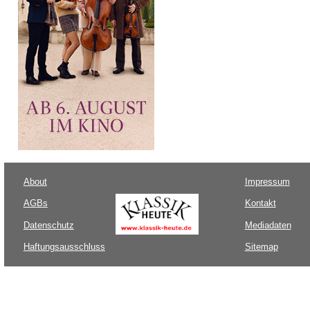
About
Impressum
AGBs
Kontakt
Datenschutz
Mediadaten
Haftungsausschluss
Sitemap