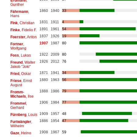
Erdmann
,
Gunther
1860
1940
33
Fährmann
,
Hans
1831
1911
4
Fink
, Christian
1891
1961
54
Finke
, Fidelio F.
1837
1926
19
Foerster
, Anton
1907
1987
80
Fortner
,
Wolfgang
1922
2009
80
Foss
, Lukas
1926
2012
76
Freund
, Walter
Jakob "Joki"
1871
1941
34
Fried
, Oskar
1880
1963
56
Friese
, Ernst
August
1888
1986
79
Fromm-
Michaels
, Ilse
1906
1984
77
Frommel
,
Gerhard
1909
1957
48
Fürnberg
, Louis
1886
1954
47
Furtwängler
,
Wilhelm
1908
1967
59
Gaze
, Heino