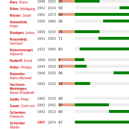
1846
1932
25
Ries
, Franz
1952
2024
50
Rihm
, Wolfgang
1902
1973
66
Rixner
, Josef
1935
1965
30
Ronnefeld
,
Peter
1855
1932
25
Röntgen
, Julius
1931
2003
71
Rosenfeld
,
Gerhard
1912
1995
83
Rosenstengel
,
Albrecht
1840
1916
9
Rudorff
, Ernst
1844
1919
12
Rüfer
, Philipp
1946
2023
56
Rummler
,
Hans-Michael
1853
1923
16
Sachsen-
Meiningen
,
Marie Elisabeth
1962
2016
40
Sadlo
, Peter
1862
1942
35
Sauer
, Emil von
1942
2013
60
Schenker
,
Friedrich
1907
1974
67
Scherber
,
Martin