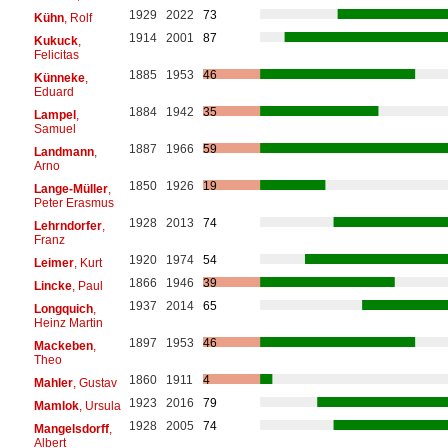
1929
2022
73
Kühn
, Rolf
1914
2001
87
Kukuck
,
Felicitas
1885
1953
46
Künneke
,
Eduard
1884
1942
35
Lampel
,
Samuel
1887
1966
59
Landmann
,
Arno
1850
1926
19
Lange-Müller
,
Peter Erasmus
1928
2013
74
Lehrndorfer
,
Franz
1920
1974
54
Leimer
, Kurt
1866
1946
39
Lincke
, Paul
1937
2014
65
Longquich
,
Heinz Martin
1897
1953
46
Mackeben
,
Theo
1860
1911
4
Mahler
, Gustav
1923
2016
79
Mamlok
, Ursula
1928
2005
74
Mangelsdorff
,
Albert