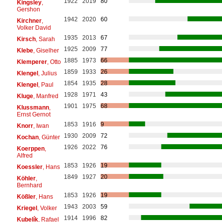
1922
2019
80
Kingsley
,
Gershon
1942
2020
60
Kirchner
,
Volker David
1935
2013
67
Kirsch
, Sarah
1925
2009
77
Klebe
, Giselher
1885
1973
66
Klemperer
, Otto
1859
1933
26
Klengel
, Julius
1854
1935
28
Klengel
, Paul
1928
1971
43
Kluge
, Manfred
1901
1975
68
Klussmann
,
Ernst Gernot
1853
1916
9
Knorr
, Iwan
1930
2009
72
Kochan
, Günter
1926
2022
76
Koerppen
,
Alfred
1853
1926
19
Koessler
, Hans
1849
1927
20
Köhler
,
Bernhard
1853
1926
19
Kößler
, Hans
1943
2003
59
Kriegel
, Volker
1914
1996
82
Kubelík
, Rafael