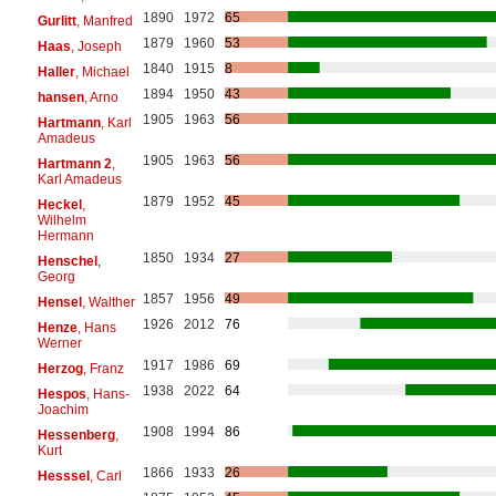
1890
1972
65
Gurlitt
, Manfred
1879
1960
53
Haas
, Joseph
1840
1915
8
Haller
, Michael
1894
1950
43
hansen
, Arno
1905
1963
56
Hartmann
, Karl
Amadeus
1905
1963
56
Hartmann 2
,
Karl Amadeus
1879
1952
45
Heckel
,
Wilhelm
Hermann
1850
1934
27
Henschel
,
Georg
1857
1956
49
Hensel
, Walther
1926
2012
76
Henze
, Hans
Werner
1917
1986
69
Herzog
, Franz
1938
2022
64
Hespos
, Hans-
Joachim
1908
1994
86
Hessenberg
,
Kurt
1866
1933
26
Hesssel
, Carl