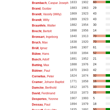
1833
1902
60
Brambach
, Caspar Joseph
1883
1963
29
Brand
, Gustav
1869
1923
43
Brandt
, Vassily (Willy)
1869
1923
43
Brandt
, Willy
1882
1954
30
Braunfels
, Walter
1898
1956
14
Brecht
, Bertolt
1840
1913
70
Bronsart
, Ingeborg
1838
1920
70
Bruch
, Max
1846
1907
61
Brüll
, Ignaz
1830
1894
52
Bülow
, Hans
1891
1952
21
Busch
, Adolf
1888
1976
24
Butting
, Max
1870
1943
42
Büttner
, Paul
1824
1874
32
Cornelius
, Peter
1771
1858
16
Cramer
, Johann Baptist
1812
1875
33
Damcke
, Berthold
1810
1873
31
David
, Ferdinand
1907
1993
5
Desportes
, Yvonne
1894
1979
18
Dessau
, Paul
1835
1892
50