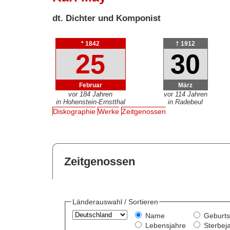
dt. Dichter und Komponist
* 1842
† 1912
25
30
Februar
März
vor 184 Jahren
vor 114 Jahren
in Hohenstein-Ernstthal
in Radebeul
Diskographie
Werke
Zeitgenossen
Zeitgenossen
Länderauswahl / Sortieren
Name
Geburts
Lebensjahre
Sterbej