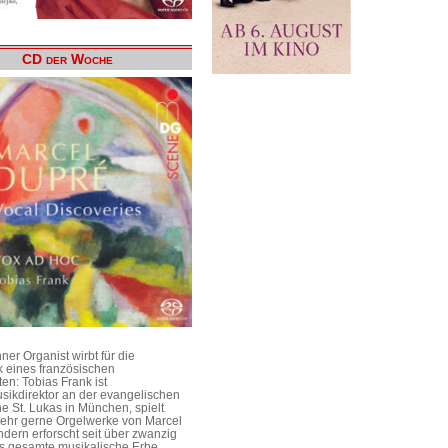
CD der Woche
er Organist wirbt für die
 eines französischen
en: Tobias Frank ist
sikdirektor an der evangelischen
he St. Lukas in München, spielt
 sehr gerne Orgelwerke von Marcel
dern erforscht seit über zwanzig
s gesamte musikalische Erbe