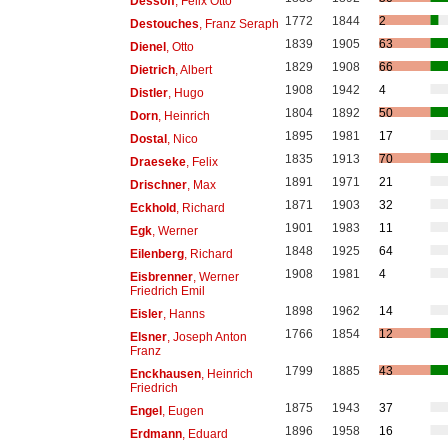
Dessoff
, Felix Otto
1772
1844
2
Destouches
, Franz Seraph
1839
1905
63
Dienel
, Otto
1829
1908
66
Dietrich
, Albert
1908
1942
4
Distler
, Hugo
1804
1892
50
Dorn
, Heinrich
1895
1981
17
Dostal
, Nico
1835
1913
70
Draeseke
, Felix
1891
1971
21
Drischner
, Max
1871
1903
32
Eckhold
, Richard
1901
1983
11
Egk
, Werner
1848
1925
64
Eilenberg
, Richard
1908
1981
4
Eisbrenner
, Werner
Friedrich Emil
1898
1962
14
Eisler
, Hanns
1766
1854
12
Elsner
, Joseph Anton
Franz
1799
1885
43
Enckhausen
, Heinrich
Friedrich
1875
1943
37
Engel
, Eugen
1896
1958
16
Erdmann
, Eduard