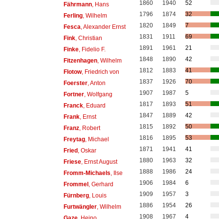
1860
1940
52
Fährmann
, Hans
1796
1874
32
Ferling
, Wilhelm
1820
1849
7
Fesca
, Alexander Ernst
1831
1911
69
Fink
, Christian
1891
1961
21
Finke
, Fidelio F.
1848
1890
42
Fitzenhagen
, Wilhelm
1812
1883
41
Flotow
, Friedrich von
1837
1926
70
Foerster
, Anton
1907
1987
5
Fortner
, Wolfgang
1817
1893
51
Franck
, Eduard
1847
1889
42
Frank
, Ernst
1815
1892
50
Franz
, Robert
1816
1895
53
Freytag
, Michael
1871
1941
41
Fried
, Oskar
1880
1963
32
Friese
, Ernst August
1888
1986
24
Fromm-Michaels
, Ilse
1906
1984
6
Frommel
, Gerhard
1909
1957
3
Fürnberg
, Louis
1886
1954
26
Furtwängler
, Wilhelm
1908
1967
4
Gaze
, Heino