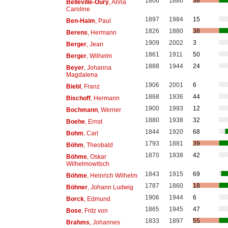
1806
1880
38
Belleville-Oury
, Anna
Caroline
1897
1984
15
Ben-Haim
, Paul
1826
1880
38
Berens
, Hermann
1909
2002
3
Berger
, Jean
1861
1911
50
Berger
, Wilhelm
1888
1944
24
Beyer
, Johanna
Magdalena
1906
2001
6
Biebl
, Franz
1868
1936
44
Bischoff
, Hermann
1900
1993
12
Bochmann
, Werner
1880
1938
32
Boehe
, Ernst
1844
1920
68
Bohm
, Carl
1793
1881
39
Böhm
, Theobald
1870
1938
42
Böhme
, Oskar
Wilhelmowitsch
1843
1915
69
Böhme
, Heinrich Wilhelm
1787
1860
18
Böhner
, Johann Ludwig
1906
1944
6
Borck
, Edmund
1865
1945
47
Bose
, Fritz von
1833
1897
55
Brahms
, Johannes