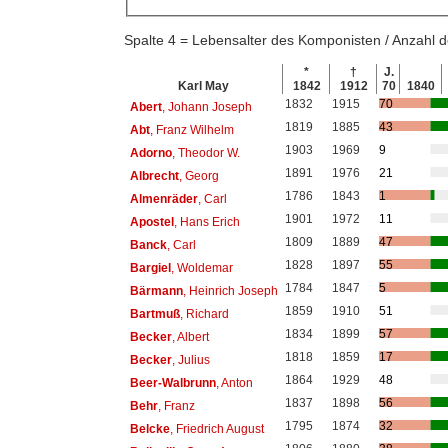
Spalte 4 = Lebensalter des Komponisten / Anzahl
*
†
J.
Karl May
1842
1912
70
1840
1832
1915
70
Abert
, Johann Joseph
1819
1885
43
Abt
, Franz Wilhelm
1903
1969
9
Adorno
, Theodor W.
1891
1976
21
Albrecht
, Georg
1786
1843
1
Almenräder
, Carl
1901
1972
11
Apostel
, Hans Erich
1809
1889
47
Banck
, Carl
1828
1897
55
Bargiel
, Woldemar
1784
1847
5
Bärmann
, Heinrich Joseph
1859
1910
51
Bartmuß
, Richard
1834
1899
57
Becker
, Albert
1818
1859
17
Becker
, Julius
1864
1929
48
Beer-Walbrunn
, Anton
1837
1898
56
Behr
, Franz
1795
1874
32
Belcke
, Friedrich August