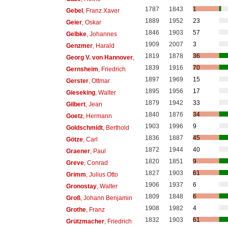
1787
1843
1
Gebel
, Franz Xaver
1889
1952
23
Geier
, Oskar
1846
1903
57
Gelbke
, Johannes
1909
2007
3
Genzmer
, Harald
1819
1878
36
Georg V. von Hannover
,
1839
1916
70
Gernsheim
, Friedrich
1897
1969
15
Gerster
, Ottmar
1895
1956
17
Gieseking
, Walter
1879
1942
33
Gilbert
, Jean
1840
1876
34
Goetz
, Hermann
1903
1996
9
Goldschmidt
, Berthold
1836
1887
45
Götze
, Carl
1872
1944
40
Graener
, Paul
1820
1851
9
Greve
, Conrad
1827
1903
61
Grimm
, Julius Otto
1906
1937
6
Gronostay
, Walter
1809
1848
6
Groß
, Johann Benjamin
1908
1982
4
Grothe
, Franz
1832
1903
61
Grützmacher
, Friedrich