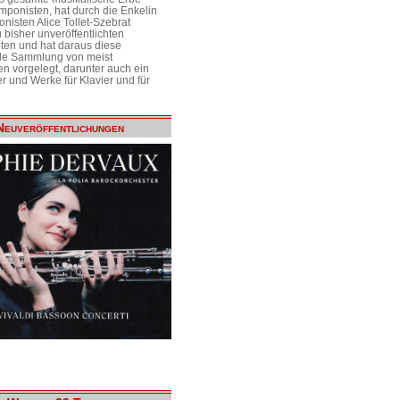
mponisten, hat durch die Enkelin
nisten Alice Tollet-Szebrat
 bisher unveröffentlichten
ten und hat daraus diese
de Sammlung von meist
n vorgelegt, darunter auch ein
r und Werke für Klavier und für
Neuveröffentlichungen