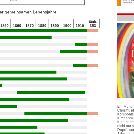
 der gemeinsamen Lebensjahre
Eintr.
1850
1860
1870
1880
1890
1900
1910
353
Ein Münchn
Chormusik
Komponist
Kirchenmu
Kulturkirc
nicht nur
Dupré, son
Jahren da