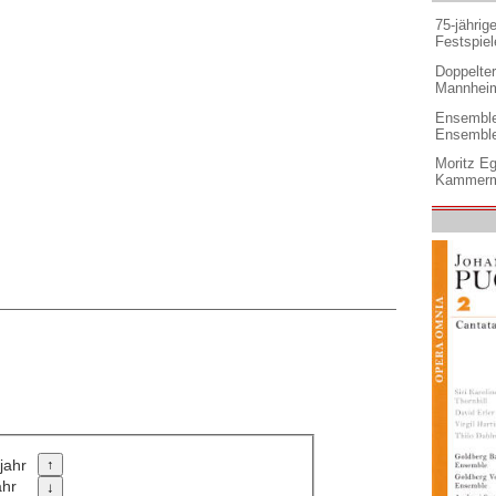
75-jährig
Festspiel
Doppelter 
Mannheim
Ensemble
Ensembl
Moritz Eg
Kammermu
jahr
ahr