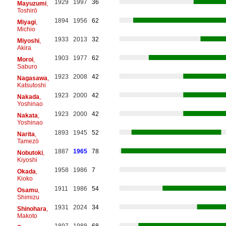
1929
1997
36
Mayuzumi
,
Toshirō
1894
1956
62
Miyagi
,
Michio
1933
2013
32
Miyoshi
,
Akira
1903
1977
62
Moroi
,
Saburo
1923
2008
42
Nagasawa
,
Katsutoshi
1923
2000
42
Nakada
,
Yoshinao
1923
2000
42
Nakata
,
Yoshinao
1893
1945
52
Narita
,
Tamezō
1887
1965
78
Nobutoki
,
Kiyoshi
1958
1986
7
Okada
,
Kioko
1911
1986
54
Osamu
,
Shimizu
1931
2024
34
Shinohara
,
Makoto
1897
1988
68