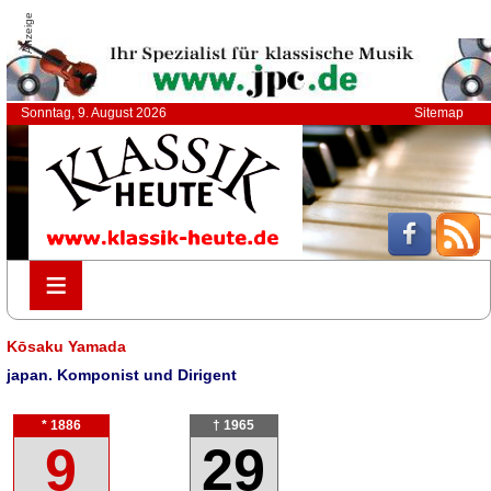
Anzeige
Sonntag, 9. August 2026
Sitemap
≡
≡
Kōsaku Yamada
japan. Komponist und Dirigent
* 1886
† 1965
9
29