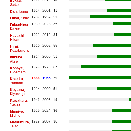
Bekku
,
Sadao
1924
2001
41
Dan
, Ikuma
1907
1959
52
Fukai
, Shiro
1930
2023
35
Fukushima
,
Kazuo
1931
2012
34
Hayashi
,
Hikaru
1910
2002
55
Hirai
,
Kōzaburō Y.
1914
2006
51
Ifukube
,
Akira
1898
1973
67
Konoye
,
Hidemaro
1886
1965
79
Kosaku
,
Yamada
1914
2009
51
Koyama
,
Kiyoshige
1946
2003
19
Kuwahara
,
Yasuo
1929
2024
36
Mamiya
,
Michio
1929
2007
36
Matsumura
,
Teizō