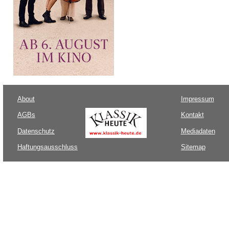
About
Impressum
AGBs
Kontakt
Datenschutz
Mediadaten
Haftungsausschluss
Sitemap