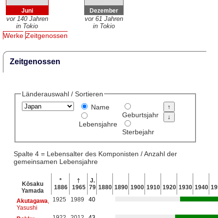
Juni
Dezember
vor 140 Jahren
vor 61 Jahren
in Tokio
in Tokio
Werke
Zeitgenossen
Zeitgenossen
Länderauswahl / Sortieren
Name
Geburtsjahr
Lebensjahre
Sterbejahr
Spalte 4 = Lebensalter des Komponisten / Anzahl der
gemeinsamen Lebensjahre
*
†
J.
Kōsaku
1886
1965
79
1880
1890
1900
1910
1920
1930
1940
19
Yamada
1925
1989
40
Akutagawa
,
Yasushi
1922
2012
43