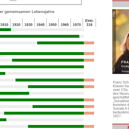
 der gemeinsamen Lebensjahre
Eintr.
1910
1920
1930
1940
1950
1960
1970
318
Franz Sch
Klavier h
zwei CDs 
des Neunz
geschäftst
„Sonatine
kommen di
Sonate A-
bedeutend
1827.