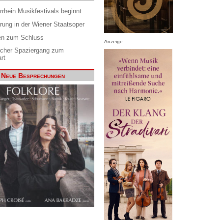
rrhein Musikfestivals beginnt
rung in der Wiener Staatsoper
en zum Schluss
Anzeige
scher Spaziergang zum
rt
Neue Besprechungen