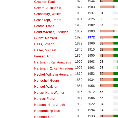
1872
1944
42
Graener
, Paul
1827
1903
1
Grimm
, Julius Otto
1906
1937
31
Gronostay
, Walter
1934
2025
38
Grosskopf
, Erhard
1908
1982
64
Grothe
, Franz
1832
1903
1
Grützmacher
, Friedrich
1890
1972
70
Gurlitt
, Manfred
1879
1960
58
Haas
, Joseph
1840
1915
13
Haller
, Michael
1894
1950
48
hansen
, Arno
1905
1963
58
Hartmann
, Karl Amadeus
1905
1963
58
Hartmann 2
, Karl Amadeus
1879
1952
50
Heckel
, Wilhelm Hermann
1850
1934
32
Henschel
, Georg
1857
1956
54
Hensel
, Walther
1926
2012
46
Henze
, Hans Werner
1917
1986
55
Herzog
, Franz
1938
2022
34
Hespos
, Hans-Joachim
1908
1994
64
Hessenberg
, Kurt
1866
1933
31
Hesssel
, Carl