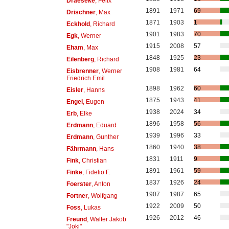
Draeseke
, Felix
1891
1971
69
Drischner
, Max
1871
1903
1
Eckhold
, Richard
1901
1983
70
Egk
, Werner
1915
2008
57
Eham
, Max
1848
1925
23
Eilenberg
, Richard
1908
1981
64
Eisbrenner
, Werner
Friedrich Emil
1898
1962
60
Eisler
, Hanns
1875
1943
41
Engel
, Eugen
1938
2024
34
Erb
, Elke
1896
1958
56
Erdmann
, Eduard
1939
1996
33
Erdmann
, Gunther
1860
1940
38
Fährmann
, Hans
1831
1911
9
Fink
, Christian
1891
1961
59
Finke
, Fidelio F.
1837
1926
24
Foerster
, Anton
1907
1987
65
Fortner
, Wolfgang
1922
2009
50
Foss
, Lukas
1926
2012
46
Freund
, Walter Jakob
"Joki"