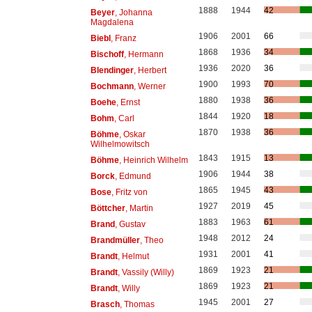
1888
1944
42
Beyer
, Johanna
Magdalena
1906
2001
66
Biebl
, Franz
1868
1936
34
Bischoff
, Hermann
1936
2020
36
Blendinger
, Herbert
1900
1993
70
Bochmann
, Werner
1880
1938
36
Boehe
, Ernst
1844
1920
18
Bohm
, Carl
1870
1938
36
Böhme
, Oskar
Wilhelmowitsch
1843
1915
13
Böhme
, Heinrich Wilhelm
1906
1944
38
Borck
, Edmund
1865
1945
43
Bose
, Fritz von
1927
2019
45
Böttcher
, Martin
1883
1963
61
Brand
, Gustav
1948
2012
24
Brandmüller
, Theo
1931
2001
41
Brandt
, Helmut
1869
1923
21
Brandt
, Vassily (Willy)
1869
1923
21
Brandt
, Willy
1945
2001
27
Brasch
, Thomas