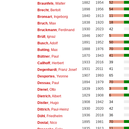
1882
1954
52
Braunfels
, Walter
1898
1956
54
Brecht
, Bertolt
1840
1913
11
Bronsart
, Ingeborg
1838
1920
18
Bruch
, Max
1930
2023
42
Bruckmann
, Ferdinand
1846
1907
5
Brüll
, Ignaz
1891
1952
50
Busch
, Adolf
1888
1976
70
Butting
, Max
1870
1943
41
Büttner
, Paul
1933
2016
39
Callhoff
, Herbert
1931
2011
41
Degenhardt
, Franz Josef
1907
1993
65
Desportes
, Yvonne
1894
1979
70
Dessau
, Paul
1839
1905
3
Dienel
, Otto
1829
1908
6
Dietrich
, Albert
1908
1942
34
Distler
, Hugo
1930
2020
42
Dittrich
, Paul-Heinz
1936
2018
36
Döhl
, Friedhelm
1895
1981
70
Dostal
, Nico
1835
1913
11