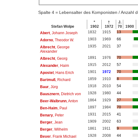
Spalte 4 = Lebensalter des Komponisten / Anzahl
*
†
J.
Stefan Wolpe
1902
1972
70
1900
1832
1915
13
Abert
, Johann Joseph
1903
1969
66
Adorno
, Theodor W.
1935
2021
37
Albrecht
, George
Alexander
1891
1976
70
Albrecht
, Georg
1915
2012
57
Alexander
, Haim
1901
1972
70
Apostel
, Hans Erich
1859
1910
8
Bartmuß
, Richard
1918
2010
54
Baur
, Jürg
1928
1980
44
Bausznern
, Dietrich von
1864
1929
27
Beer-Walbrunn
, Anton
1897
1984
70
Ben-Haim
, Paul
1931
2015
41
Benary
, Peter
1909
2002
63
Berger
, Jean
1861
1911
9
Berger
, Wilhelm
1928
2008
44
Beyer
, Frank Michael