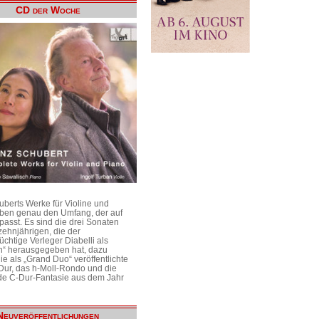
CD der Woche
uberts Werke für Violine und
aben genau den Umfang, der auf
passt. Es sind die drei Sonaten
ehnjährigen, die der
üchtige Verleger Diabelli als
n“ herausgegeben hat, dazu
e als „Grand Duo“ veröffentlichte
Dur, das h-Moll-Rondo und die
e C-Dur-Fantasie aus dem Jahr
Neuveröffentlichungen