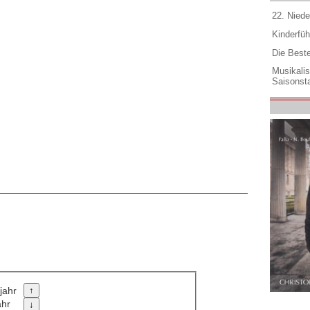
22. Niede
Kinderfüh
Die Best
Musikali
Saisonsta
jahr
ahr