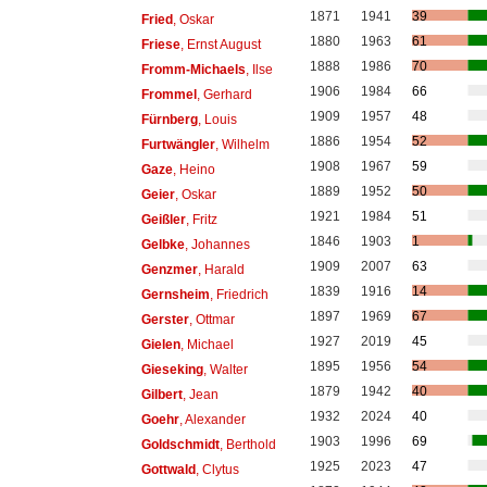
1871
1941
39
Fried
, Oskar
1880
1963
61
Friese
, Ernst August
1888
1986
70
Fromm-Michaels
, Ilse
1906
1984
66
Frommel
, Gerhard
1909
1957
48
Fürnberg
, Louis
1886
1954
52
Furtwängler
, Wilhelm
1908
1967
59
Gaze
, Heino
1889
1952
50
Geier
, Oskar
1921
1984
51
Geißler
, Fritz
1846
1903
1
Gelbke
, Johannes
1909
2007
63
Genzmer
, Harald
1839
1916
14
Gernsheim
, Friedrich
1897
1969
67
Gerster
, Ottmar
1927
2019
45
Gielen
, Michael
1895
1956
54
Gieseking
, Walter
1879
1942
40
Gilbert
, Jean
1932
2024
40
Goehr
, Alexander
1903
1996
69
Goldschmidt
, Berthold
1925
2023
47
Gottwald
, Clytus