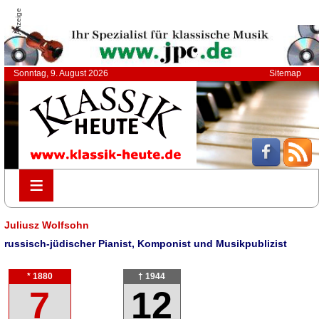
Anzeige
Sonntag, 9. August 2026
Sitemap
≡
≡
Juliusz Wolfsohn
russisch-jüdischer Pianist, Komponist und Musikpublizist
* 1880
† 1944
7
12