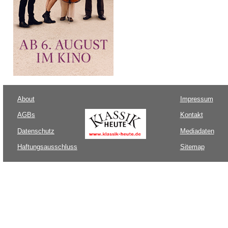
About
Impressum
AGBs
Kontakt
Datenschutz
Mediadaten
Haftungsausschluss
Sitemap