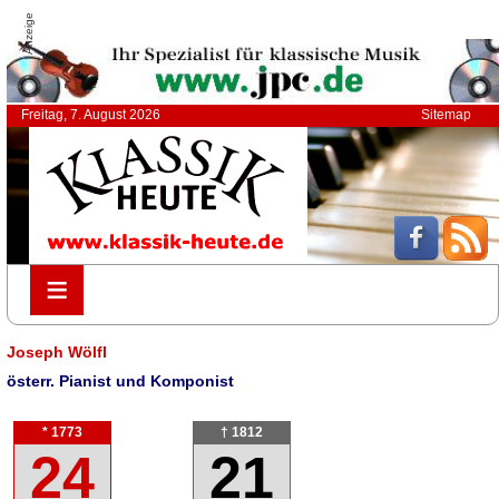
Anzeige
Freitag, 7. August 2026
Sitemap
≡
≡
Joseph Wölfl
österr. Pianist und Komponist
* 1773
† 1812
24
21