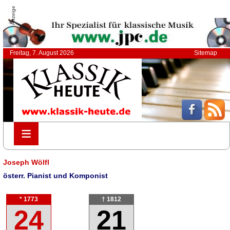
Anzeige
Freitag, 7. August 2026
Sitemap
≡
≡
Joseph Wölfl
österr. Pianist und Komponist
* 1773
† 1812
24
21