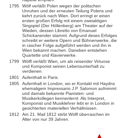
1795
Wölf verläßt Polen wegen der politschen
Unruhen und der erneuten Teilung Polens und
kehrt zurück nach Wien. Dort erringt er einen
ersten großen Erfolg mit einem zweiaktigen
Singspiel (Der Höllenberg) am Theater auf der
Wieden, dessen Libretto von Emanuel
Schickanender stammt. Aufgrund deses Erfolges
schreibt er weitere Opern und Bühnenwerke, die
in rascher Folge aufgeführt werden und ihn in
Wien bekannt machen. Daneben entstehen
Quartette und Klavierwerke.
1799
Wölfl verläßt Wien, um als reisender Virtuose
und Komponist seinen Lebensunterhalt zu
verdienen.
1801
Aufenthalt in Paris.
1805
Aufenthalt in London, wo er Kontakt mit Haydns
ehemaligem Impressario J.P. Salomon aufnimmt
und damals bekannte Pianisten- und
Musikerkollegen kennenlernt. Als Interpret,
Komponist und Musiklehrer lebt er in London in
gesichterten materiellen Verhältnissen.
1812
Am 21. Mail 1812 stirbt Wölfl überraschen im
Alter von nur 39 Jahren.
▲