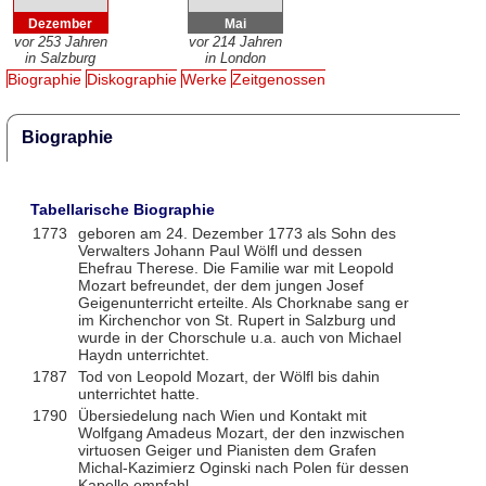
Dezember
Mai
vor 253 Jahren
vor 214 Jahren
in Salzburg
in London
Biographie
Diskographie
Werke
Zeitgenossen
Biographie
Tabellarische Biographie
1773
geboren am 24. Dezember 1773 als Sohn des
Verwalters Johann Paul Wölfl und dessen
Ehefrau Therese. Die Familie war mit Leopold
Mozart befreundet, der dem jungen Josef
Geigenunterricht erteilte. Als Chorknabe sang er
im Kirchenchor von St. Rupert in Salzburg und
wurde in der Chorschule u.a. auch von Michael
Haydn unterrichtet.
1787
Tod von Leopold Mozart, der Wölfl bis dahin
unterrichtet hatte.
1790
Übersiedelung nach Wien und Kontakt mit
Wolfgang Amadeus Mozart, der den inzwischen
virtuosen Geiger und Pianisten dem Grafen
Michal-Kazimierz Oginski nach Polen für dessen
Kapelle empfahl.