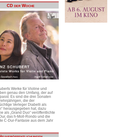
CD der Woche
uberts Werke für Violine und
aben genau den Umfang, der auf
passt. Es sind die drei Sonaten
ehnjährigen, die der
üchtige Verleger Diabelli als
n“ herausgegeben hat, dazu
e als „Grand Duo“ veröffentlichte
Dur, das h-Moll-Rondo und die
e C-Dur-Fantasie aus dem Jahr
Neuveröffentlichungen