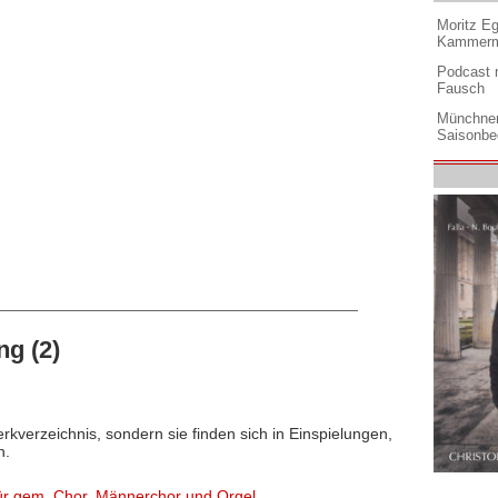
Moritz Eg
Kammermu
Podcast m
Fausch
Münchner
Saisonbe
ng (2)
rkverzeichnis, sondern sie finden sich in Einspielungen,
n.
ür gem. Chor, Männerchor und Orgel