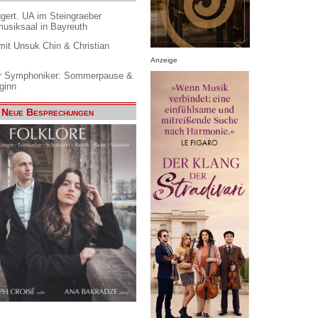
gert. UA im Steingraeber
siksaal in Bayreuth
it Unsuk Chin & Christian
Anzeige
 Symphoniker: Sommerpause &
ginn
Neue Besprechungen