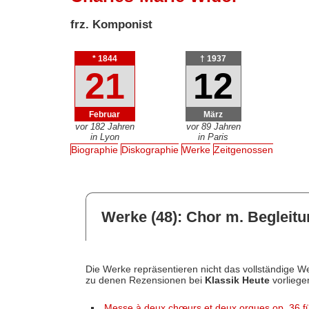
frz. Komponist
* 1844
† 1937
21
12
Februar
März
vor 182 Jahren
vor 89 Jahren
in Lyon
in Paris
Biographie
Diskographie
Werke
Zeitgenossen
Werke (48): Chor m. Begleitu
Die Werke repräsentieren nicht das vollständige We
zu denen Rezensionen bei
Klassik Heute
vorliege
Messe à deux chœurs et deux orgues op. 36 f