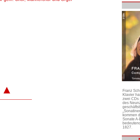
▲
Franz Sch
Klavier h
zwei CDs 
des Neunz
geschäftst
„Sonatine
kommen di
Sonate A-
bedeutend
1827.