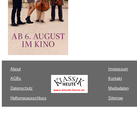
About
Impressum
AGBs
Kontakt
Datenschutz
Mediadaten
Haftungsausschluss
Sitemap