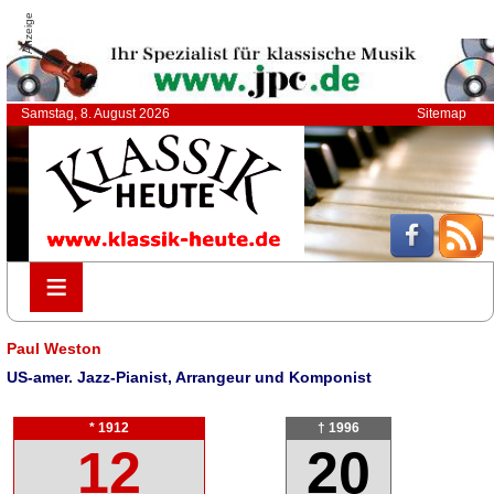
Anzeige
Samstag, 8. August 2026
Sitemap
≡
≡
Paul Weston
US-amer. Jazz-Pianist, Arrangeur und Komponist
* 1912
† 1996
12
20