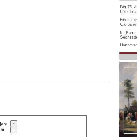
Der 75. 
Livestre
Ein beso
Giordano
9. „Komm
Sechsstä
Hannover
jahr
ahr