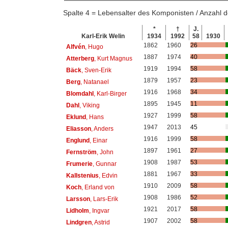
Spalte 4 = Lebensalter des Komponisten / Anzahl
*
†
J.
Karl-Erik Welin
1934
1992
58
1930
1862
1960
26
Alfvén
, Hugo
1887
1974
40
Atterberg
, Kurt Magnus
1919
1994
58
Bäck
, Sven-Erik
1879
1957
23
Berg
, Natanael
1916
1968
34
Blomdahl
, Karl-Birger
1895
1945
11
Dahl
, Viking
1927
1999
58
Eklund
, Hans
1947
2013
45
Eliasson
, Anders
1916
1999
58
Englund
, Einar
1897
1961
27
Fernström
, John
1908
1987
53
Frumerie
, Gunnar
1881
1967
33
Kallstenius
, Edvin
1910
2009
58
Koch
, Erland von
1908
1986
52
Larsson
, Lars-Erik
1921
2017
58
Lidholm
, Ingvar
1907
2002
58
Lindgren
, Astrid