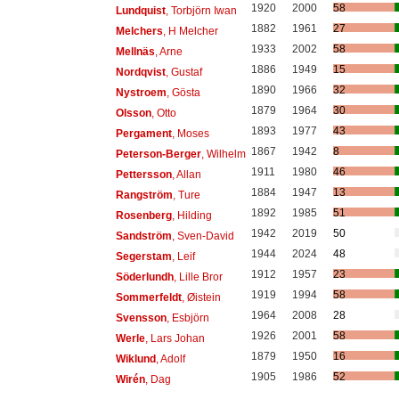
1920
2000
58
Lundquist
, Torbjörn Iwan
1882
1961
27
Melchers
, H Melcher
1933
2002
58
Mellnäs
, Arne
1886
1949
15
Nordqvist
, Gustaf
1890
1966
32
Nystroem
, Gösta
1879
1964
30
Olsson
, Otto
1893
1977
43
Pergament
, Moses
1867
1942
8
Peterson-Berger
, Wilhelm
1911
1980
46
Pettersson
, Allan
1884
1947
13
Rangström
, Ture
1892
1985
51
Rosenberg
, Hilding
1942
2019
50
Sandström
, Sven-David
1944
2024
48
Segerstam
, Leif
1912
1957
23
Söderlundh
, Lille Bror
1919
1994
58
Sommerfeldt
, Øistein
1964
2008
28
Svensson
, Esbjörn
1926
2001
58
Werle
, Lars Johan
1879
1950
16
Wiklund
, Adolf
1905
1986
52
Wirén
, Dag