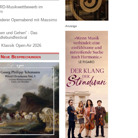
ARD-Musikwettbewerb im
am
nderer Opernabend mit Massimo
Anzeige
en und Gehen“ - Das
dtebundfestival
 Klassik Open-Air 2026
Neue Besprechungen