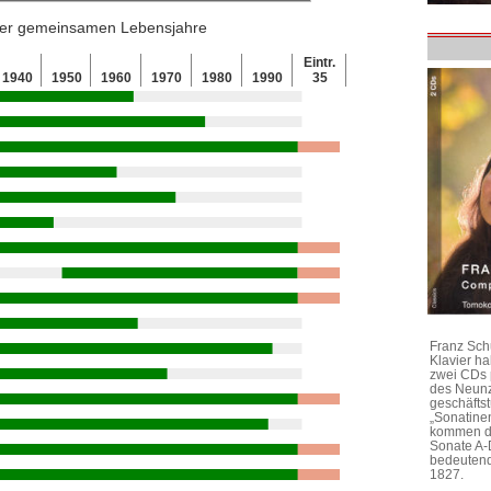
 der gemeinsamen Lebensjahre
Eintr.
1940
1950
1960
1970
1980
1990
35
Franz Sch
Klavier h
zwei CDs 
des Neunz
geschäftst
„Sonatine
kommen di
Sonate A-
bedeutend
1827.