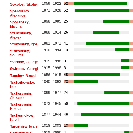
1859
1922
52
Sokolov
, Nikolay
1871
1928
52
Spendiarov
,
Alexander
1898
1985
25
Spoliansky
,
Mischa
1888
1914
26
Stanchinsky
,
Alexey
1882
1971
41
Strawinsky
, Igor
1910
1994
13
Strawinsky
,
Soulima
1915
1998
8
Sviridov
, Georgy
1915
1998
8
Swiridow
, Georgi
1856
1915
45
Tanejew
, Sergej
1840
1893
23
Tschaikowsky
,
Peter
1899
1977
24
Tscherepnin
,
Alexander
1873
1945
50
Tscherepnin
,
Nikolai
1877
1944
46
Tschesnokow
,
Pavel
1818
1883
13
Turgenjew
, Iwan
1919
2006
4