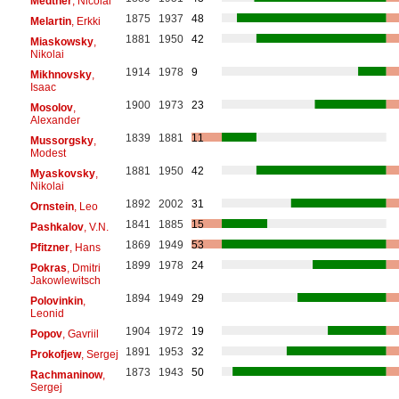
Medtner
, Nicolai
1875
1937
48
Melartin
, Erkki
1881
1950
42
Miaskowsky
,
Nikolai
1914
1978
9
Mikhnovsky
,
Isaac
1900
1973
23
Mosolov
,
Alexander
1839
1881
11
Mussorgsky
,
Modest
1881
1950
42
Myaskovsky
,
Nikolai
1892
2002
31
Ornstein
, Leo
1841
1885
15
Pashkalov
, V.N.
1869
1949
53
Pfitzner
, Hans
1899
1978
24
Pokras
, Dmitri
Jakowlewitsch
1894
1949
29
Polovinkin
,
Leonid
1904
1972
19
Popov
, Gavriil
1891
1953
32
Prokofjew
, Sergej
1873
1943
50
Rachmaninow
,
Sergej