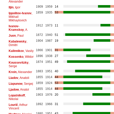
Alexander
1909
1959
14
Iljin
, Igor
1859
1935
53
Ippolitov-Ivanov
,
Mikhail
Mikhaylovich
1912
1973
11
Ivanov-
Kramskoy
, A.
1872
1940
51
Juon
, Paul
1904
1987
19
Kabalewsky
,
Dimitri
1866
1901
31
Kalinnikov
, Vasily
1896
1938
27
Kossenko
, Wiktor
1874
1951
49
Koussevitzky
,
Serge
1883
1951
40
Krein
, Alexander
1855
1914
44
Liadov
, Anatoli
1859
1924
53
Liapunow
, Sergej
1855
1914
44
Ljadow
, Anatol
1903
1976
20
Lopatnikoff
,
Nikolai
1892
1966
31
Lourié
, Arthur
Vincent
1880
1951
43