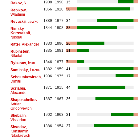
1908
1990
15
Rakov
, N
1866
1920
50
Rebikow
,
Wladimir
1889
1977
34
Revuzkij
, Lewko
1844
1908
38
Rimsky-
Korssakoff
,
Nikolai
1833
1896
26
Ritter
, Alexander
1835
1881
11
Rubinstein
,
Nikolai
1846
1877
7
Rybasov
, Ivan
1882
1959
41
Saminsky
, Lazare
1906
1975
17
Schostakowitsch
,
Dimitri
1871
1915
44
Scriabin
,
Alexander
1887
1967
36
Shaposchnikov
,
Adrian
Grigoryevich
1902
1963
21
Shebalin
,
Vissarion
1886
1954
37
Shvedov
,
Konstantin
Nikolaevich