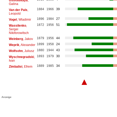
Ustvolskaya
,
Galina
1884
1966
39
Van der Pals
,
Leopold
1896
1984
27
Vogel
, Wladimir
1872
1956
51
Wassilenko
,
Sergei
Nikiforowitsch
1879
1956
44
Weinberg
, Jakov
1899
1958
24
Weprik
, Alexander
1880
1944
43
Wolfsohn
, Juliusz
1893
1979
30
Wyschnegradski
,
Ivan
1889
1985
34
Zimbalist
, Efrem
▲
Anzeige