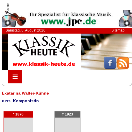
Anzeige
Samstag, 8. August 2026
Sitemap
≡
≡
Ekatarina Walter-Kühne
russ. Komponistin
* 1870
† 1923