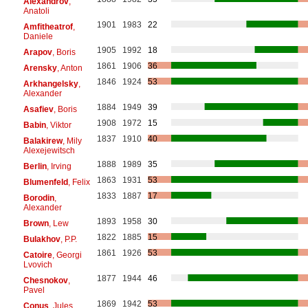
Alexandrov
,
Anatoli
1901
1983
22
Amfitheatrof
,
Daniele
1905
1992
18
Arapov
, Boris
1861
1906
36
Arensky
, Anton
1846
1924
53
Arkhangelsky
,
Alexander
1884
1949
39
Asafiev
, Boris
1908
1972
15
Babin
, Viktor
1837
1910
40
Balakirew
, Mily
Alexejewitsch
1888
1989
35
Berlin
, Irving
1863
1931
53
Blumenfeld
, Felix
1833
1887
17
Borodin
,
Alexander
1893
1958
30
Brown
, Lew
1822
1885
15
Bulakhov
, P.P.
1861
1926
53
Catoire
, Georgi
Lvovich
1877
1944
46
Chesnokov
,
Pavel
1869
1942
53
Conus
, Jules