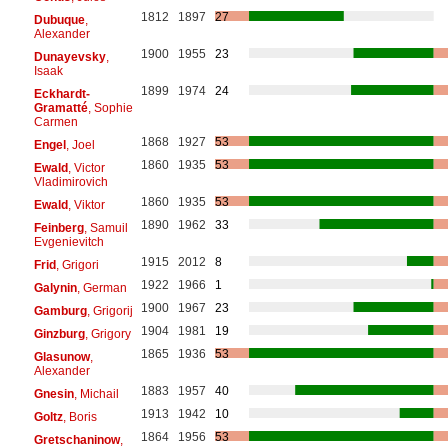
1812
1897
27
Dubuque
,
Alexander
1900
1955
23
Dunayevsky
,
Isaak
1899
1974
24
Eckhardt-
Gramatté
, Sophie
Carmen
1868
1927
53
Engel
, Joel
1860
1935
53
Ewald
, Victor
Vladimirovich
1860
1935
53
Ewald
, Viktor
1890
1962
33
Feinberg
, Samuil
Evgenievitch
1915
2012
8
Frid
, Grigori
1922
1966
1
Galynin
, German
1900
1967
23
Gamburg
, Grigorij
1904
1981
19
Ginzburg
, Grigory
1865
1936
53
Glasunow
,
Alexander
1883
1957
40
Gnesin
, Michail
1913
1942
10
Goltz
, Boris
1864
1956
53
Gretschaninow
,