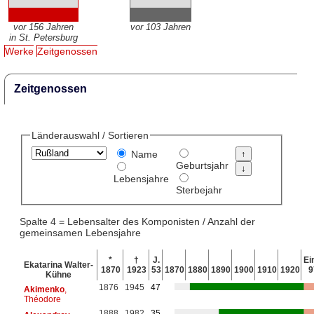
vor 156 Jahren
vor 103 Jahren
in St. Petersburg
Werke
Zeitgenossen
Zeitgenossen
Länderauswahl / Sortieren
Name
Geburtsjahr
Lebensjahre
Sterbejahr
Spalte 4 = Lebensalter des Komponisten / Anzahl der
gemeinsamen Lebensjahre
*
†
J.
Ein
Ekatarina Walter-
1870
1923
53
1870
1880
1890
1900
1910
1920
9
Kühne
1876
1945
47
Akimenko
,
Théodore
1888
1982
35