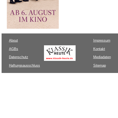
About
Impressum
AGBs
Kontakt
Datenschutz
Mediadaten
Haftungsausschluss
Sitemap