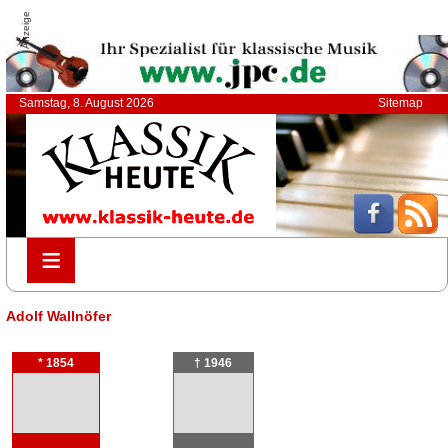
Anzeige
Samstag, 8. August 2026
Sitemap
≡
≡
Adolf Wallnöfer
* 1854
† 1946