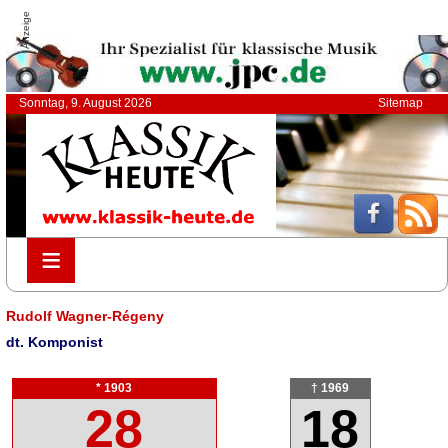
Anzeige
Sonntag, 9. August 2026
Sitemap
≡
≡
Rudolf Wagner-Régeny
dt. Komponist
* 1903
† 1969
28
18