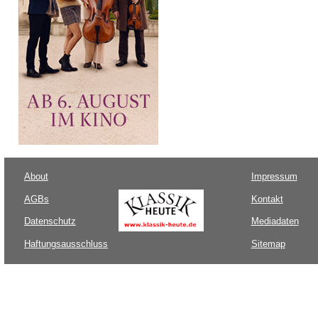
About
Impressum
AGBs
Kontakt
Datenschutz
Mediadaten
Haftungsausschluss
Sitemap