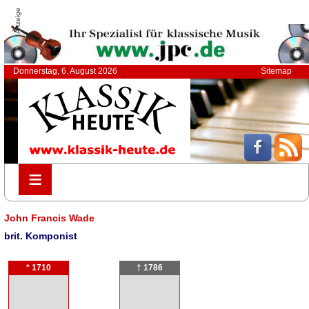
Anzeige
Donnerstag, 6. August 2026
Sitemap
≡
≡
John Francis Wade
brit. Komponist
* 1710
† 1786