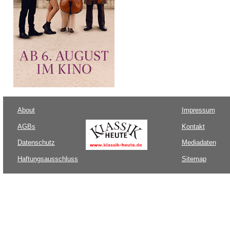
About
Impressum
AGBs
Kontakt
Datenschutz
Mediadaten
Haftungsausschluss
Sitemap