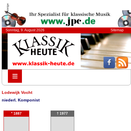
Anzeige
Sonntag, 9. August 2026
Sitemap
≡
≡
Lodewijk Vocht
niederl. Komponist
* 1887
† 1977