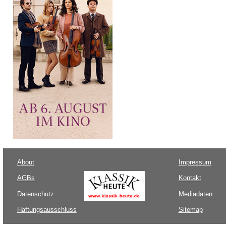
About
Impressum
AGBs
Kontakt
Datenschutz
Mediadaten
Haftungsausschluss
Sitemap