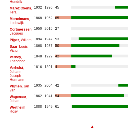
Hendrik
1932
1996
45
Marez Oyens
,
Tera
1868
1952
65
Mortelmans
,
Lodewijk
1950
2015
27
Oortmerssen
,
Jacques
1894
1947
53
Pijper
, Willem
1868
1937
50
Saar
, Louis
Victor
1848
1929
42
Verhey
,
Theodoor
1816
1891
4
Verhulst
,
Johann
Joseph
Hermann
1935
2004
42
Vlijmen
, Jan
van
1862
1941
54
Wagenaar
,
Johan
1888
1949
61
Wertheim
,
Rosy
▲