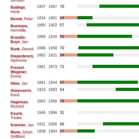
Jurriaan
1907
1987
70
Badings
,
Henk
1834
1901
14
Benoit
, Peter
1895
1952
57
Bosmans
,
Henriëtte
1868
1939
52
Brandts-
Buys
, Jan
1888
1958
70
Bunk
, Gerard
1862
1921
34
Diepenbrock
,
Alphonse
1901
1973
72
Frensel
Wegener
,
Emmy
1881
1944
57
Gilse
, Jan
1923
1993
54
Goeyvaerts
,
Karel
1882
1966
79
Hageman
,
Richard
1946
1996
31
Keuris
,
Tristan
1911
2006
66
Koetsier
, Jan
1858
1904
17
Mann
, Johan
Gottfried