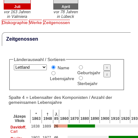
Juli
April
vor 163 Jahren
vor 78 Jahren
in Valmiera
in Lübeck
Diskographie
Werke
Zeitgenossen
Zeitgenossen
Länderauswahl / Sortieren
Name
Geburtsjahr
Lebensjahre
Sterbejahr
Spalte 4 = Lebensalter des Komponisten / Anzahl der
gemeinsamen Lebensjahre
*
†
J.
Jāzeps
1863
1948
85
1860
1870
1880
1890
1900
1910
1920
193
Vītols
1838
1889
26
Davidoff
,
Carl
1902
1977
46