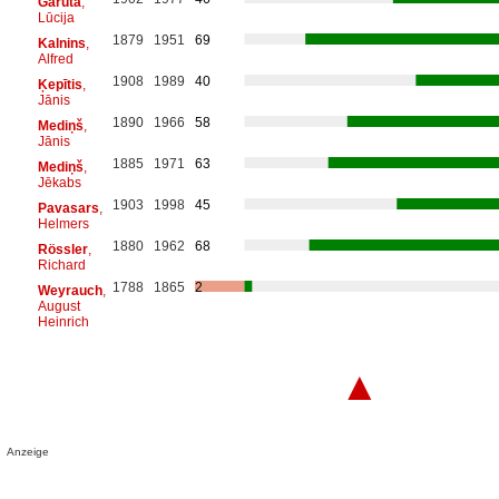
Garūta
,
Lūcija
1879
1951
69
Kalnins
,
Alfred
1908
1989
40
Ķepītis
,
Jānis
1890
1966
58
Mediņš
,
Jānis
1885
1971
63
Mediņš
,
Jēkabs
1903
1998
45
Pavasars
,
Helmers
1880
1962
68
Rössler
,
Richard
1788
1865
2
Weyrauch
,
August
Heinrich
▲
Anzeige