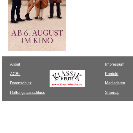
About
Impressum
AGBs
Kontakt
Datenschutz
Mediadaten
Haftungsausschluss
Sitemap