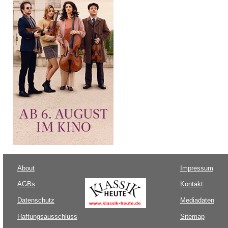
About
Impressum
AGBs
Kontakt
Datenschutz
Mediadaten
Haftungsausschluss
Sitemap