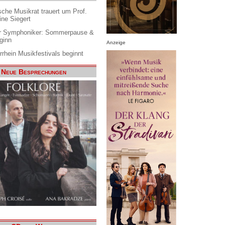
che Musikrat trauert um Prof.
ine Siegert
 Symphoniker: Sommerpause &
ginn
Anzeige
rrhein Musikfestivals beginnt
Neue Besprechungen