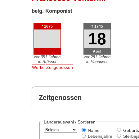
belg. Komponist
* 1675
† 1745
18
April
vor 351 Jahren
vor 281 Jahren
in Brüssel
in Hannover
Werke
Zeitgenossen
Zeitgenossen
Länderauswahl / Sortieren
Name
Geburts
Lebensjahre
Sterbej