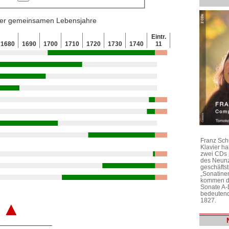
 der gemeinsamen Lebensjahre
Eintr.
1680
1690
1700
1710
1720
1730
1740
11
Franz Sch
Klavier h
zwei CDs 
des Neunz
geschäftst
„Sonatine
kommen di
Sonate A-
bedeutend
1827.
▲