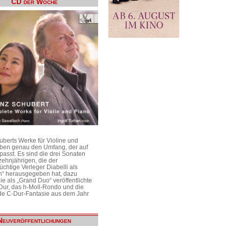
CD der Woche
uberts Werke für Violine und
aben genau den Umfang, der auf
passt. Es sind die drei Sonaten
ehnjährigen, die der
üchtige Verleger Diabelli als
n“ herausgegeben hat, dazu
e als „Grand Duo“ veröffentlichte
Dur, das h-Moll-Rondo und die
e C-Dur-Fantasie aus dem Jahr
Neuveröffentlichungen