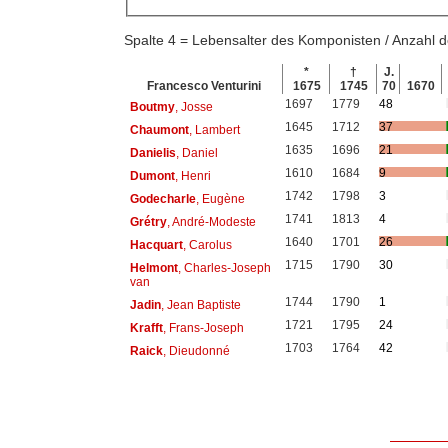
Spalte 4 = Lebensalter des Komponisten / Anzahl
*
†
J.
Francesco Venturini
1675
1745
70
1670
1697
1779
48
Boutmy
, Josse
1645
1712
37
Chaumont
, Lambert
1635
1696
21
Danielis
, Daniel
1610
1684
9
Dumont
, Henri
1742
1798
3
Godecharle
, Eugène
1741
1813
4
Grétry
, André-Modeste
1640
1701
26
Hacquart
, Carolus
1715
1790
30
Helmont
, Charles-Joseph
van
1744
1790
1
Jadin
, Jean Baptiste
1721
1795
24
Krafft
, Frans-Joseph
1703
1764
42
Raick
, Dieudonné